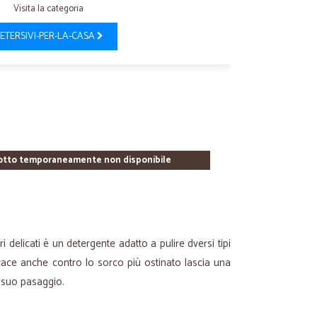
Visita la categoria
ETERSIVI-PER-LA-CASA
otto temporaneamente non disponibile
i delicati è un detergente adatto a pulire dversi tipi
icace anche contro lo sorco più ostinato lascia una
l suo pasaggio.