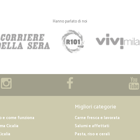
Hanno parlato di noi
Migliori categorie
o e come funziona
Carne fresca e lavorata
a Cicalia
Salumi e affettati
icalia
Pasta, riso e cerali