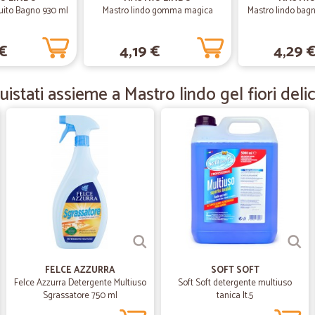
Tutto perfetto imballaggio da 10 c
luito Bagno 930 ml
Mastro lindo gomma magica
Mastro lindo bagn
 €
4,19 €
4,29 
—
Lorenzo M.
Servizio celere e puntuale
istati assieme a Mastro lindo gel fiori delic
Servizio celere e puntuale. Prodotti
—
Gesuino A.
Una conferma
Veloci e puntuali
—
Beniamino 
ottima esperienza
FELCE AZZURRA
SOFT SOFT
Sito molto chiaro e facilità inoltr
Felce Azzurra Detergente Multiuso
Soft Soft detergente multiuso
Sgrassatore 750 ml
tanica lt.5