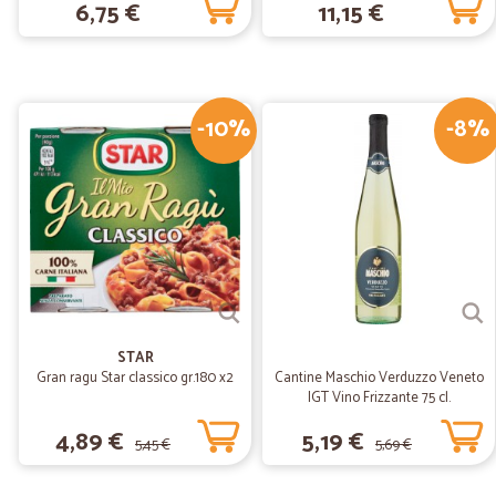
6,75 €
11,15 €
-10%
-8%
STAR
Gran ragu Star classico gr.180 x2
Cantine Maschio Verduzzo Veneto
IGT Vino Frizzante 75 cl.
4,89 €
5,19 €
5,45 €
5,69 €