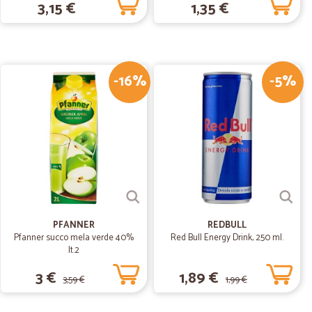
.
3,15 €
1,35 €
24/07/2019
 ok da…
onsigliare.
-16%
-5%
.
24/04/2019
zza nel…
presentare i prodotti...
PFANNER
REDBULL
Pfanner succo mela verde 40%
Red Bull Energy Drink, 250 ml.
lt.2
3 €
1,89 €
3,59 €
1,99 €