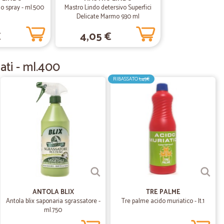
on lode e consegna tempestiva e veloce tutto perfetto
o spray - ml.500
Mastro Lindo detersivo Superfici
Delicate Marmo 930 ml
€
4,05 €
25/10/2020
ati - ml.400
 buoni.
RIBASSATO
1,45€
23/10/2020
B.
23/04/2020
ANTOLA BLIX
TRE PALME
are l’ordine. Velocissimo nella consegna a domicilio
Antola blix saponaria sgrassatore -
Tre palme acido muriatico - lt.1
ml.750