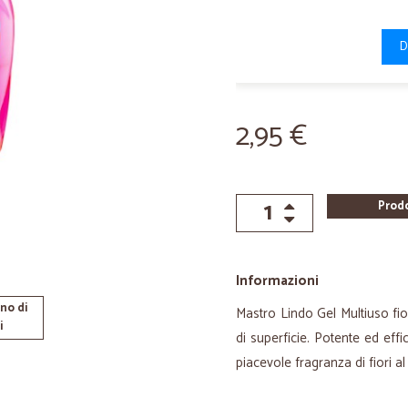
D
2,95 €
Prod
Informazioni
no di
Mastro Lindo Gel Multiuso fior
i
di superficie. Potente ed eff
piacevole fragranza di fiori a