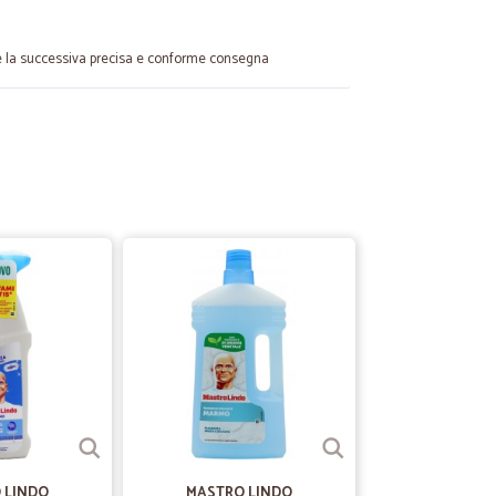
me la successiva precisa e conforme consegna
.
25/08/2022
simi.
24/12/2021
o, mi sono trovato benissimo! Ottimi prezzi e ottima
 di vini lambrusco per un appassionato di vini come me!
 le feste di Natale!
07/04/2021
da 10 con…
 LINDO
MASTRO LINDO