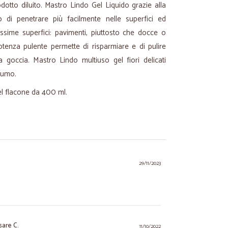
odotto diluito. Mastro Lindo Gel Liquido grazie alla
 di penetrare più facilmente nelle superfici ed
ssime superfici: pavimenti, piuttosto che docce o
enza pulente permette di risparmiare e di pulire
goccia. Mastro Lindo multiuso gel fiori delicati
fumo.
el flacone da 400 ml.
29/11/2023
sare C.
11/10/2022