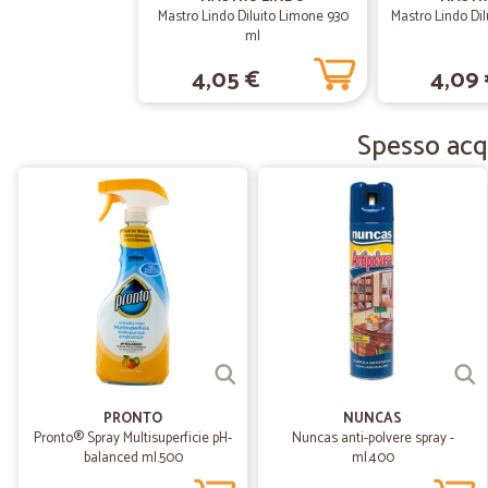
Mastro Lindo Diluito Limone 930
Mastro Lindo Di
ml
4,05 €
4,09
Spesso acqu
PRONTO
NUNCAS
Pronto® Spray Multisuperficie pH-
Nuncas anti-polvere spray -
balanced ml.500
ml.400