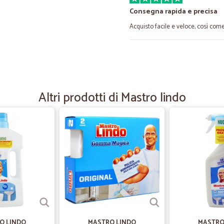
Consegna rapida e precisa
Acquisto facile e veloce, così co
—
Francesca R
Cordiali ed efficienti velocis
Cordiali ed efficienti velocissimi.
Altri prodotti di Mastro lindo
—
Trustpilot
Seri ed affidabili
Prima volta che ho ordinato da lor
qualità dei prodotti, grande scelta
Spedizione velocissima anche sotto
—
Renzo C.
Tutto perfetto imballaggio 
O LINDO
MASTRO LINDO
MASTRO