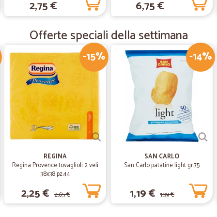
—
Donatella S
2,75 €
6,75 €
grazie merce ricevuta tutto
grazie merce ricevuta tutto ok da c
Offerte speciali della settimana
-15%
-14%
—
Francesco F
Ottimo venditore e accurate
Ottimo venditore e accuratezza nel 
REGINA
SAN CARLO
Regina Provence tovaglioli 2 veli
San Carlo patatine light gr.75
38x38 pz.44
2,25 €
1,19 €
2,65 €
1,39 €