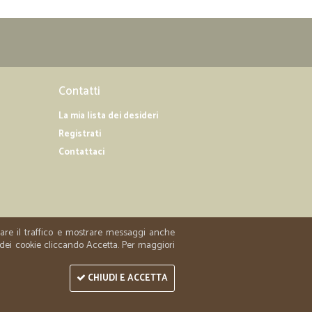
Contatti
La mia lista dei desideri
Registrati
Contattaci
zzare il traffico e mostrare messaggi anche
 dei cookie cliccando Accetta. Per maggiori
CHIUDI E ACCETTA