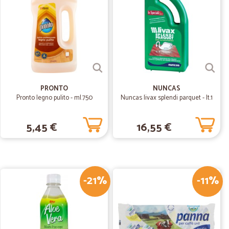
25/08/2020
d in buone…
one condizioni
PRONTO
NUNCAS
Pronto legno pulito - ml.750
Nuncas livax splendi parquet - lt.1
16/06/2020
5,45 €
16,55 €
 Consigliato. Hanno praticamente tutto.
30/09/2019
tto ottimo
-21%
-11%
mo. Soddisfatta
05/06/2019