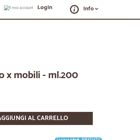
LogIn
Info
o x mobili - ml.200
AGGIUNGI AL CARRELLO
Costava
2,85 €
- RIBASSATO