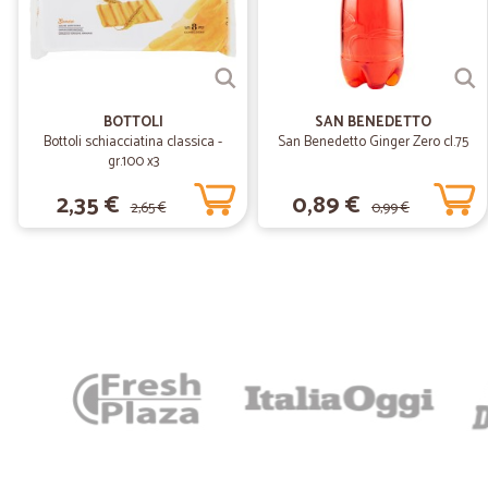
BOTTOLI
SAN BENEDETTO
Bottoli schiacciatina classica -
San Benedetto Ginger Zero cl.75
gr.100 x3
2,35 €
0,89 €
2,65 €
0,99 €