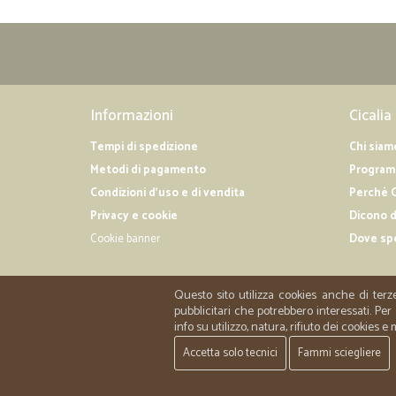
Informazioni
Cicalia
Tempi di spedizione
Chi siam
Metodi di pagamento
Programm
Condizioni d'uso e di vendita
Perché C
Privacy e cookie
Dicono d
Cookie banner
Dove sp
Questo sito utilizza cookies anche di terz
pubblicitari che potrebbero interessati. P
info su utilizzo, natura, rifiuto dei cookies e
Accetta solo tecnici
Fammi sciegliere