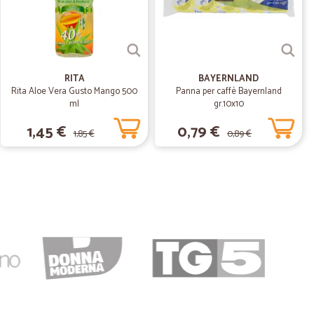
 quello che cercavo.
RITA
BAYERNLAND
Rita Aloe Vera Gusto Mango 500
Panna per caffè Bayernland
ml
gr.10x10
1,45 €
0,79 €
1,85 €
0,89 €