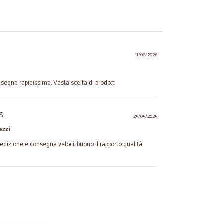
11/02/2026
segna rapidissima. Vasta scelta di prodotti
S.
25/05/2025
ezzi
Spedizione e consegna veloci, buono il rapporto qualità
29/08/2023
erso questo sito e ho trovato quello che cercavo. Prezzi