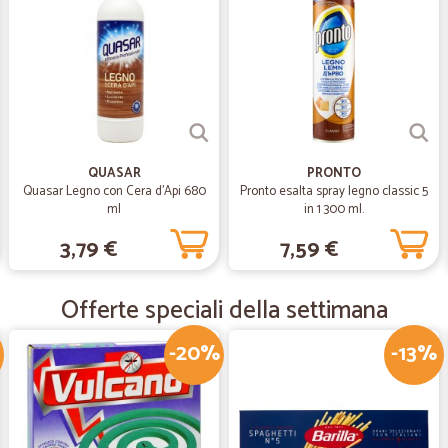
—
Fabrizio G.
Prodotti arrivati in tempo e
Prodotti arrivati in tempo ed in bu
QUASAR
PRONTO
—
Loris M.
Quasar Legno con Cera d'Api 680
Pronto esalta spray legno classic 5
ml
in 1 300 ml.
sostituisce i supermercati
3,79 €
7,59 €
Veloci, comodissimo, precisi, seri.
Offerte speciali della settimana
—
Caterina N.
Consegna puntuale e prodo
-20%
-13%
Consegna puntuale e prodotto otti
—
Mauro A.