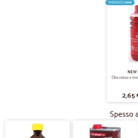
RIBASSATO
2,85€
NEW 
Olio rosso x mob
2,65 
Spesso a