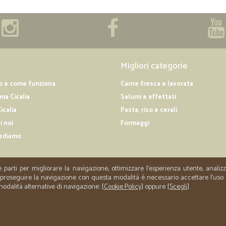
Migliori categorie
o e come funziona
Carne fresca e lavorata
a Cicalia
Salumi e affettati
icalia
Pasta, riso e cerali
i noi
Formaggi
ediamo
e parti per migliorare la navigazione, ottimizzare l'esperienza utente, anali
er proseguire la navigazione con questa modalità è necessario accettare l'uso
 modalità alternative di navigazione: [
Cookie Policy
] oppure [
Scegli
]