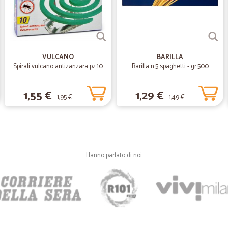
Puntuale la consegna
Puntuale la consegna. Il prodotto è
VULCANO
BARILLA
Spirali vulcano antizanzara pz.10
Barilla n.5 spaghetti - gr.500
1,55 €
1,29 €
1,95 €
1,49 €
Hanno parlato di noi