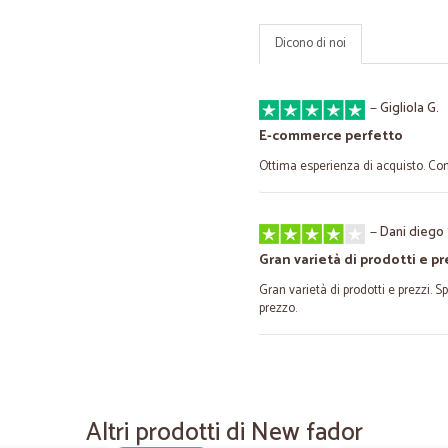
Dicono di noi
—
Gigliola G.
E-commerce perfetto
Ottima esperienza di acquisto. Con
—
Dani diego 
Gran varietà di prodotti e pr
Gran varietà di prodotti e prezzi. 
prezzo.
—
Paola M.
Veloce ed economico
Altri prodotti di New fador
È la prima volta che compro attrav