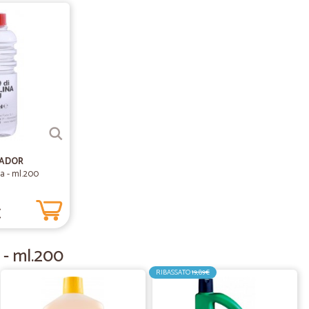
velocissimi nella spedizione. Ho ordinato e dopo due
ico
31/07/2023
in città non…grazie
 non riuscivo a trovare
05/09/2022
FADOR
lata bene
na - ml.200
e, consegna rapida,prezzi medio giusti,nel sito ci sono
consigliatissimo
€
20/12/2020
 - ml.200
RIBASSATO
19,89€
mente comodo per chi , come me, è costretto in casa.
i e viaggia con mezzi refrigerati. Merce ottima.
la consegna bisogna passarlo in casa