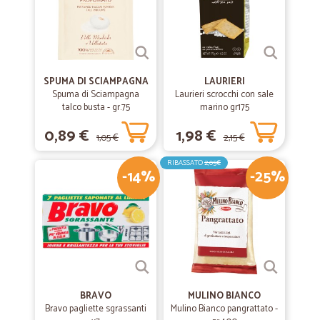
SPUMA DI SCIAMPAGNA
LAURIERI
Spuma di Sciampagna
Laurieri scrocchi con sale
talco busta - gr.75
marino gr175
0,89 €
1,98 €
1,05 €
2,15 €
RIBASSATO
2,05€
-14%
-25%
BRAVO
MULINO BIANCO
Bravo pagliette sgrassanti
Mulino Bianco pangrattato -