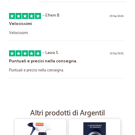
—
Efrem B.
01/04/2026
Velocissimi
Velocissimi
—
Laura S.
21/04/2025
Puntuali e precisi nella consegna.
Puntuali e precisi nella consegna.
—
Paolo V.
11/03/2024
tutto molto bene
tutto molto bene, spedizione rapida e puntuale forse la merce, anche
Altri prodotti di Argentil
se di difficile reperibilità, almeno nella mia zona, è un poco cara
—
Alessandro M.
05/11/2020