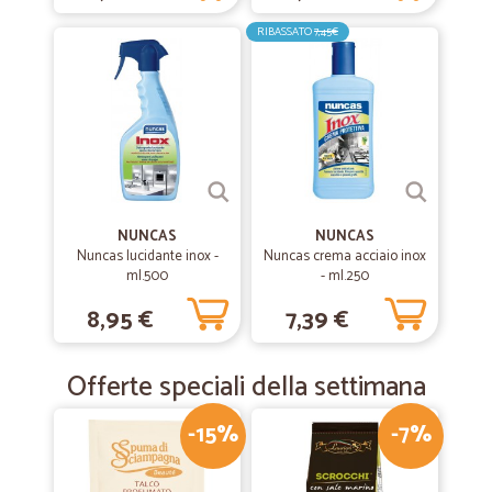
al corriere e dell'orario di consegna della stessa siano state mandate
direttamente tramite sms, il che rende la cosa più comoda e visibile
RIBASSATO
7,45€
rispetto alle notifiche che richiedono un collegamento ad internet per
essere viste.
NUNCAS
NUNCAS
Nuncas lucidante inox -
Nuncas crema acciaio inox
ml.500
- ml.250
8,95 €
7,39 €
Offerte speciali della settimana
-15%
-7%