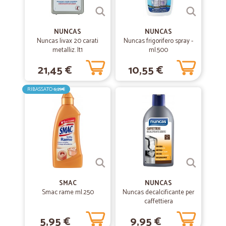
Una buona scelta
NUNCAS
NUNCAS
—
Maurizio G.
Nuncas livax 20 carati
Nuncas frigorifero spray -
29/10/2019
metalliz. lt1
ml.500
tutto ok
21,45 €
10,55 €
tutto ok ottima la consegna del fresco
RIBASSATO
6,29€
—
.
24/04/2019
Ottimo servizio
Rapidi, veloci e attenti! Ho ordinato una spesa di articoli fragili, ma
tutto è arrivato completamente sigillato e protetto, con il fine di
ridurre al minimo i rischi di rotture:ci sono riusciti perfettamente!
—
Deborah O.
SMAC
NUNCAS
18/01/2019
Smac rame ml.250
Nuncas decalcificante per
Buon acquisto online
caffettiera
La consegna è stata molto veloce e nei tempi previsti.Molto
5,95 €
9,95 €
apprezzato è stato il fatto che le notifiche di affidamento della merce