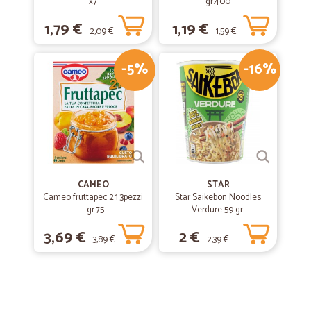
x7
gr.400
1,79 €
1,19 €
2,09 €
1,59 €
-5%
-16%
CAMEO
STAR
Cameo fruttapec 2:1 3pezzi
Star Saikebon Noodles
- gr.75
Verdure 59 gr.
3,69 €
2 €
3,89 €
2,39 €