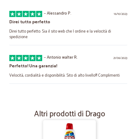
—
Alessandro P.
16/10/2023
Direi tutto perfetto
Direi tutto perfetto. Sia il sito web che l ordine e la velocità di
spedizione
—
Antonio walter R.
21/06/2023
Perfetto! Una garanzia!
Velocità, cordialità e disponibilità. Sito di alto livello!!! Complimenti
—
Silvia G.
05/12/2021
Servizio molto buono
Altri prodotti di Drago
È la prima volta che usufruisco di Cicalia e il Servizio è molto buono.
Merce imballata in modo accurato, non ho trovato nulla di rotto o
ammaccato. Ho ordinato anche frutta e verdura e devo dire di buona
qualità. Io abito in una zona disagiata e in certi momenti fa comodo
la consegna a domicilio.Non ho dato 5 stelle perché prezzi un pochino