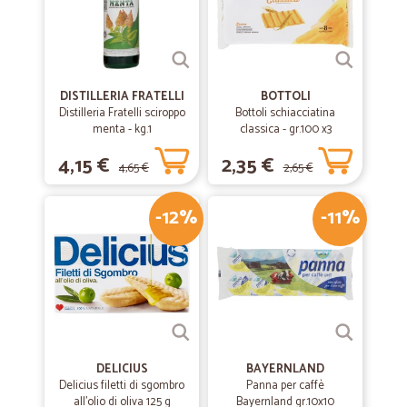
DISTILLERIA FRATELLI
BOTTOLI
Distilleria Fratelli sciroppo
Bottoli schiacciatina
menta - kg.1
classica - gr.100 x3
4,15 €
2,35 €
4,65 €
2,65 €
-12%
-11%
DELICIUS
BAYERNLAND
Delicius filetti di sgombro
Panna per caffè
all'olio di oliva 125 g
Bayernland gr.10x10