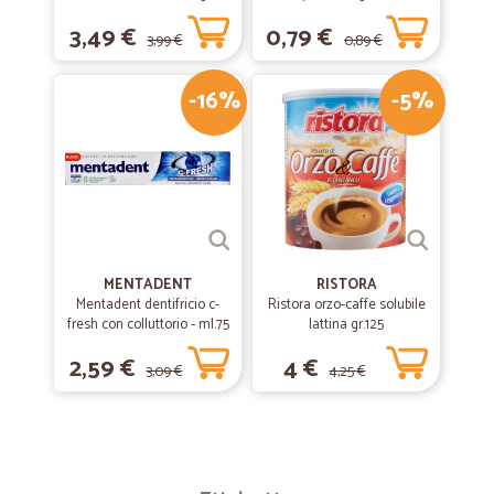
3,49 €
0,79 €
3,99 €
0,89 €
-16%
-5%
MENTADENT
RISTORA
Mentadent dentifricio c-
Ristora orzo-caffe solubile
fresh con colluttorio - ml.75
lattina gr.125
2,59 €
4 €
3,09 €
4,25 €