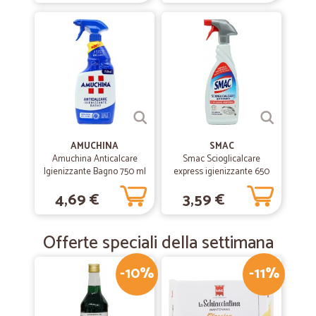
—
Roberto D.
09/06/2019
Ottimo servizio per fare la spesa…
Ottimo servizio per fare la spesa online e ricevere tutto a casa col
corriere. Il sito di Cicalia è pieno di prodotti, molto ricco di scelta di
merce di marca. Scontrino alla mano ho verificato che nel mio
supermercato di zona alcuni prodotti costano di più di quelli di Cicalia.
Il servizio di consegna è stato impeccabile e hanno molti sistemi di
pagamento. Facile scegliere i prodotti da mettere nel carrello.
AMUCHINA
SMAC
Amuchina Anticalcare
Smac Scioglicalcare
Igienizzante Bagno 750 ml
express igienizzante 650
ml
4,69 €
3,59 €
Offerte speciali della settimana
-10%
-11%