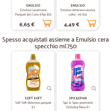
EMULSIO
EMULSIO
Emulsio LavaIncera
Emulsio detersivo ravviva
—
Francesco M.
16/04/2020
Parquet 5in1 Cera d'Api 875
cotto - ml.750
Ottimo servizio
ml
6,65 €
4,49 €
Ottimo servizio
Spesso acquistati assieme a Emulsio cera
—
Loris S.
03/05/2019
specchio ml.750
Certamente da consigliare agli amici
Certamente da consigliare agli amici
SOFT SOFT
SPIC&SPAN
Soft Soft detersivo parquet
Spic & Span pavimenti
lt.1
Orchidea Nera lt.1