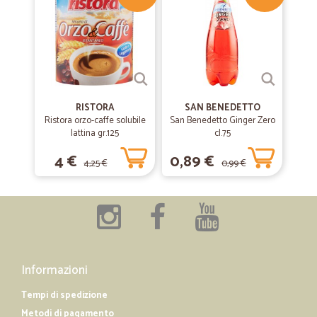
RISTORA
SAN BENEDETTO
Ristora orzo-caffe solubile
San Benedetto Ginger Zero
lattina gr.125
cl.75
4 €
0,89 €
4,25 €
0,99 €
Informazioni
Tempi di spedizione
Metodi di pagamento