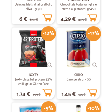
DELICIUS
CHOCOLITALY
Delicius filetti di alici all'olio
Chocolitaly torta vaniglia e
oliva - gr.90
crema ai pistacchi gr.450
6 €
4,29 €
6,59 €
4,99 €
-12%
-17%
JOXTY
CIRIO
Joxty chips full protein 42%
Cirio pelati gr.400
chilli gr.50 Gluten Free
1,74 €
1,45 €
1,99 €
1,75 €
-5%
-10%