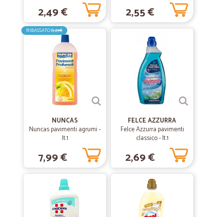
2,49 €
2,55 €
RIBASSATO
8,29€
NUNCAS
FELCE AZZURRA
Nuncas pavimenti agrumi -
Felce Azzurra pavimenti
lt.1
classico - lt.1
7,99 €
2,69 €