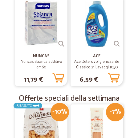
NUNCAS
ACE
Nuncas sbianca additivo
Ace Detersivo Igienizzante
gr.160
Classico 21 Lavaggi 1050
ml
11,79 €
6,59 €
Offerte speciali della settimana
RIBASSATO
1,45€
-10%
-7%