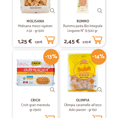
MOLISANA
RUMMO
Molisana mezzi rigatoni
Rummo pasta Bio Integrale
n.32 - gr.500
Linguine N° 13 500 gr.
1,25 €
2,45 €
1,39 €
2,65 €
-13%
-14%
CRICH
OLIMPIA
Crich gran merenda
Olimpia caramelle all'orzo
gr.25x10
dolci piaceri - gr.150