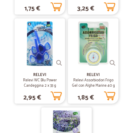
1,75 €
3,25 €
—
Marina D.
17/09/2020
Ottimo
Ottimo servizio, ottime tempistiche, prodotti validi
—
Maria cristina L.
20/08/2020
Sorpresa!
Servizio impeccabile! graditissimo il piccolo omaggio a sorpresa!
RELEVI
RELEVI
Relevi WC Blu Power
—
Maccanin T.
Relevi Assorbiodori Frigo
05/03/2020
Candeggina 2 x 33 g
Gel con Alghe Marine 40 g
Veloci e tutto ok
2,95 €
1,85 €
Veloci e tutto ok
—
Marcello D.
18/01/2020
Prodotto arrivato nei tempi stabiliti…