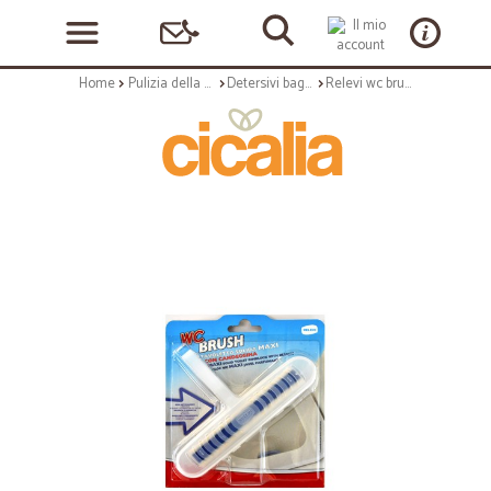
Home
Pulizia della casa
Detersivi bagno (specifici)
Relevi wc brush tavoletta maxi candeggina