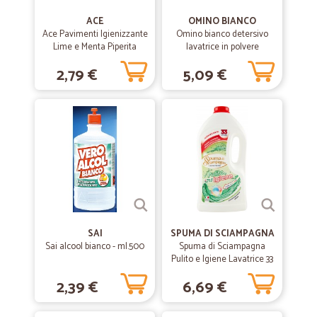
ACE
OMINO BIANCO
Ace Pavimenti Igienizzante
Omino bianco detersivo
Lime e Menta Piperita
lavatrice in polvere
Senza Candeggina 1 L
igienizzante 20 lavaggi
2,79 €
5,09 €
SAI
SPUMA DI SCIAMPAGNA
Sai alcool bianco - ml.500
Spuma di Sciampagna
Pulito e Igiene Lavatrice 33
lavaggi 1815 ml.
2,39 €
6,69 €