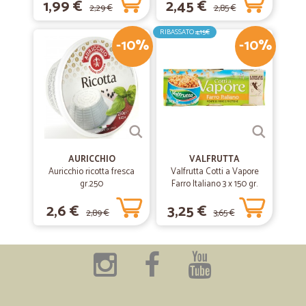
1,99 €
2,45 €
2,29 €
2,85 €
RIBASSATO
4,15€
-10%
-10%
AURICCHIO
VALFRUTTA
Auricchio ricotta fresca
Valfrutta Cotti a Vapore
gr.250
Farro Italiano 3 x 150 gr.
2,6 €
3,25 €
2,89 €
3,65 €