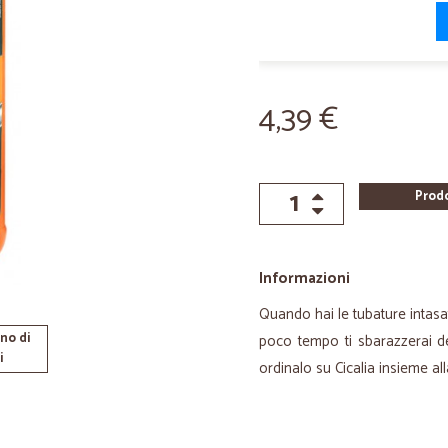
4,39 €
Prod
Informazioni
Quando hai le tubature intasat
no di
poco tempo ti sbarazzerai de
i
ordinalo su Cicalia insieme al