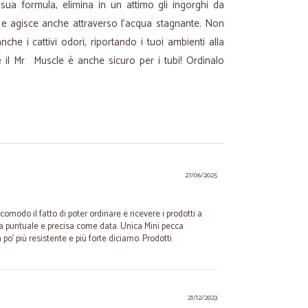
a sua formula, elimina in un attimo gli ingorghi da
hi e agisce anche attraverso l’acqua stagnante. Non
che i cattivi odori, riportando i tuoi ambienti alla
 il Mr Muscle è anche sicuro per i tubi! Ordinalo
27/06/2025
omodo il fatto di poter ordinare e ricevere i prodotti a
a puntuale e precisa come data. Unica Mini pecca
po’ più resistente e più forte diciamo. Prodotti
21/12/2023