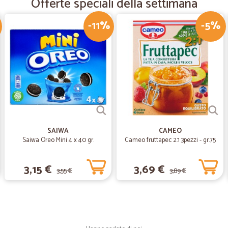
Offerte speciali della settimana
Validissimo consegna super rapida
-11%
-5%
—
Ferrero M.
Spesafacile
Ottimi sia il servizio che la qualità
—
Ivano P.
Ottimo!!!!!!!!!!!!!!!!!!!!!!!!!!!!
SAIWA
CAMEO
Ottimo!!!!!!!!!!!!!!!!!!!!!!!!!!!!
Saiwa Oreo Mini 4 x 40 gr.
Cameo fruttapec 2:1 3pezzi - gr.75
3,15 €
3,69 €
3,55 €
3,89 €