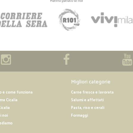
Hanno parlato di noi
Migliori categorie
o e come funziona
Carne fresca e lavorata
a Cicalia
Salumi e affettati
icalia
Pasta, riso e cerali
i noi
Formaggi
ediamo