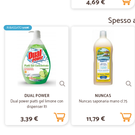
4,69 €
Spesso a
RIBASSATO
3,55€
DUAL POWER
NUNCAS
Dual power piatti gel limone con
Nuncas saponaria mano cl.75
dispenser lt1
3,39 €
11,79 €