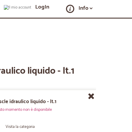
LogIn
Info
ulico liquido - lt.1
cle idraulico liquido - lt.1
sto momento non è disponibile
Visita la categoria