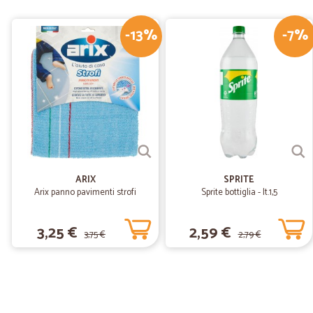
-13%
-7%
ARIX
SPRITE
Arix panno pavimenti strofi
Sprite bottiglia - lt.1,5
3,25 €
2,59 €
3,75 €
2,79 €