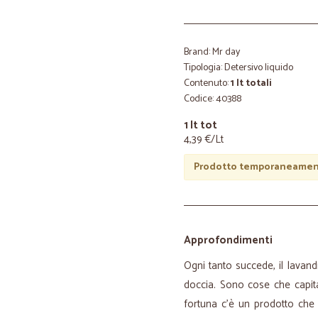
Brand: Mr day
Tipologia: Detersivo liquido
Contenuto:
1 lt totali
Codice: 40388
1 lt tot
4,39 €/Lt
Prodotto temporaneament
Approfondimenti
Ogni tanto succede, il lavand
doccia. Sono cose che capit
fortuna c’è un prodotto che 