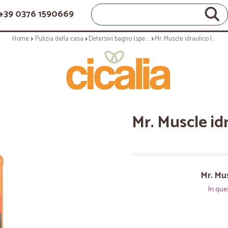
+39 0376 1590669
Home
Pulizia della casa
Detersivi bagno (specifici)
Mr. Muscle idraulico liquido - lt.1
Mr. Muscle idra
Mr. Mus
In que