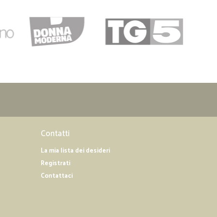
Contatti
La mia lista dei desideri
Registrati
Contattaci