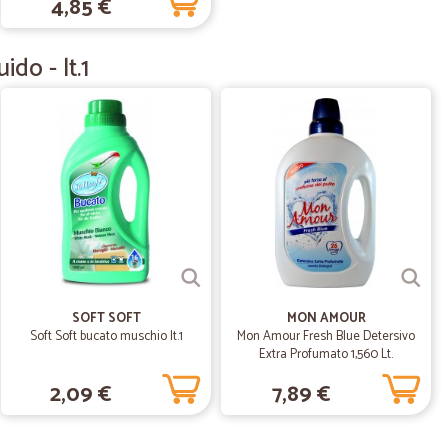
4,85 €
16/12/2022
do - lt.1
30/03/2020
consegnano tempestivamente (1-2 giorni, in realtà è più
nche i surgelati sarebbe più che perfetto!
22/12/2019
SOFT SOFT
MON AMOUR
Soft Soft bucato muschio lt.1
Mon Amour Fresh Blue Detersivo
Extra Profumato 1,560 Lt.
2,09 €
7,89 €
14/08/2019
rapida!