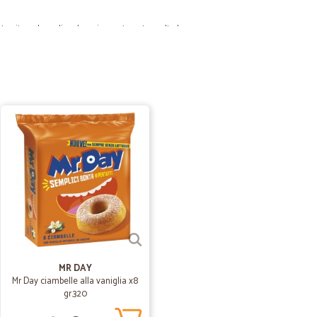
sto sito e devo dire che mi sono trovata molto bene per
a praticamente uguale ad Amazon, oltretutto ho trovato
accendifuoco ad un prezzo onesto che non riuscivo a
 prezzo accettabile. Soddisfatta.
07/08/2023
cassetta ed…
a ed è arrivato in pochissimo tempo ed era perfetto
 esemplare. Sono molto soddisfatta dell'acquisto e
re su questo sito perchè li ho trovati molto professionali
15/01/2023
MR DAY
Mr Day ciambelle alla vaniglia x8
gr.320