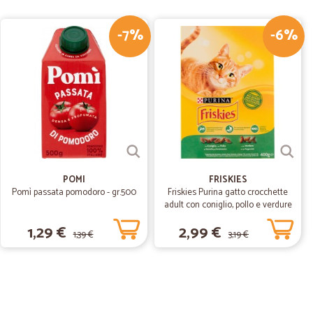
!
-7%
-6%
14/08/2019
 dei prodotti
17/06/2019
POMI
FRISKIES
Pomì passata pomodoro - gr.500
Friskies Purina gatto crocchette
adult con coniglio, pollo e verdure
scatola gr.400
1,29 €
2,99 €
1,39 €
3,19 €