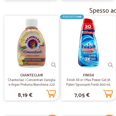
Spesso ac
RIBASSATO
7,19€
CHANTECLAIR
FINISH
Chanteclair i Concentrati Vaniglia
Finish All in 1 Max Power Gel 3X
e Argan Profuma Biancheria 220
Poteri Sgrassanti Fresh 600 mL
ml
8,19 €
7,05 €