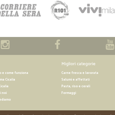
Migliori categorie
o e come funziona
Carne fresca e lavorata
a Cicalia
Salumi e affettati
icalia
Pasta, riso e cerali
i noi
Formaggi
ediamo