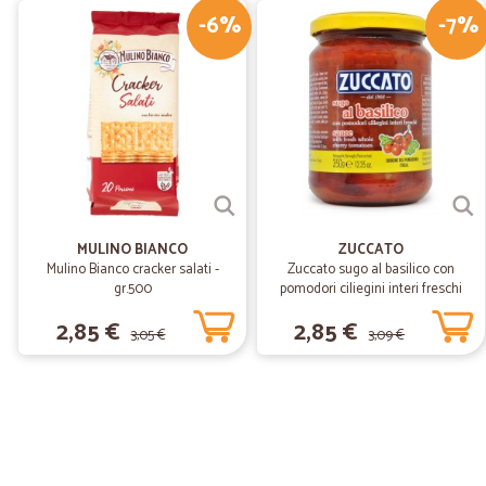
-6%
-7%
MULINO BIANCO
ZUCCATO
Mulino Bianco cracker salati -
Zuccato sugo al basilico con
gr.500
pomodori ciliegini interi freschi
gr.370
2,85 €
2,85 €
3,05 €
3,09 €