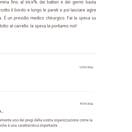
limina fino al 99,9% dei batteri e dei germi: basta
tto il bordo e lungo le pareti e poi lasciare agire
a. È un presidio medico chirurgico. Fai la spesa su
otto al carrello: la spesa la portiamo noi!
12/02/2024
18/01/2024
è…
ramente uno dei pregi della vostra organizzazione come la
anche è una caratteristica importante