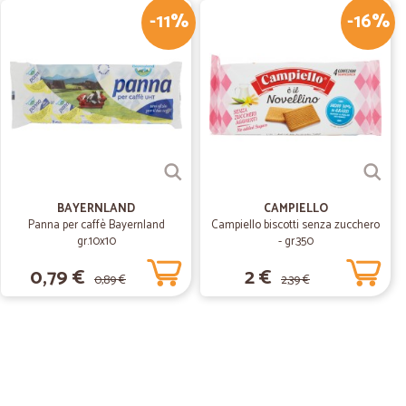
-11%
-16%
V.
13/02/2019
tro negozio online, per la vostra gentilezza, per la vostra
 gestire i miei ordini con rapidità e, consegna a domicilio,
 una mano d'oro, grazie ancora, continuate così, vi farò
mia provincia, di BELLUNOCordialmente; Viel rag.
BAYERNLAND
CAMPIELLO
Panna per caffè Bayernland
Campiello biscotti senza zucchero
gr.10x10
- gr.350
0,79 €
2 €
0,89 €
2,39 €