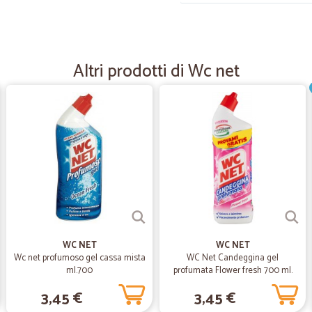
—
Carlo B.
Prezzi corretti e spedizione
Altri prodotti di Wc net
Trovo i prodotti che cerco al giust
—
Livia R.
OK tutto perfetto
OK tutto perfetto
—
Cristina B.
Prodotti arrivati integri
Prodotti arrivati integri, spedizione
WC NET
WC NET
Wc net profumoso gel cassa mista
WC Net Candeggina gel
ml.700
profumata Flower fresh 700 ml.
—
Federica F.
3,45 €
3,45 €
Super consigliato