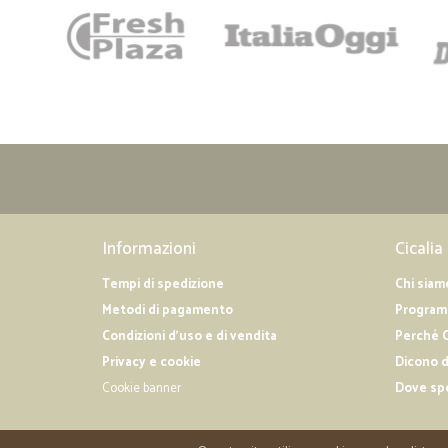
Informazioni
Cicalia
Tempi di spedizione
Chi siam
Metodi di pagamento
Programm
Condizioni d'uso e di vendita
Perché C
Privacy e cookie
Dicono d
Cookie banner
Dove sp