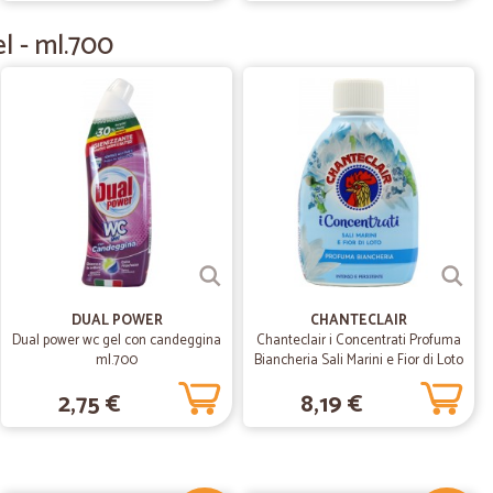
tta e ben curata
l - ml.700
13/08/2020
16/04/2020
o precisi …
si Ottimi in Tutto.
DUAL POWER
CHANTECLAIR
Dual power wc gel con candeggina
Chanteclair i Concentrati Profuma
ml.700
Biancheria Sali Marini e Fior di Loto
T.
23/05/2019
220 ml
2,75 €
8,19 €
N GRANDE CURA E…
ANDE CURA E PROFESSIONALITA'. COMUNICAZIONE