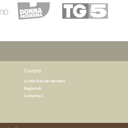
Contatti
La mia lista dei desideri
Registrati
Contattaci