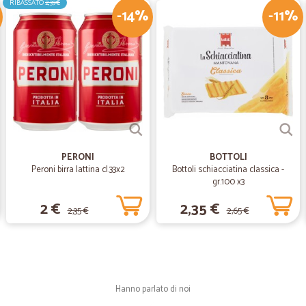
RIBASSATO
2,39€
-14%
-11%
—
Costantino 
Grazie sono sodisfatissimo
Grazie sono sodisfatissimo, del vos
premura, per la vostra, velocità nel
per me voi di Cicalia mi avete dato
una buona pubblicità, anche nella 
Costantino
PERONI
BOTTOLI
Peroni birra lattina cl.33x2
Bottoli schiacciatina classica -
gr.100 x3
2 €
2,35 €
2,35 €
2,65 €
Hanno parlato di noi