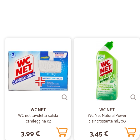
WC NET
WC NET
WC net tavoletta solida
WC Net Natural Power
candeggina x2
disincrostante ml.700
3,99 €
3,45 €