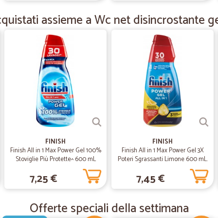
Veloci e precisi . Confezione perfe
quistati assieme a Wc net disincrostante ge
—
Rosaria F.
Spedizione super veloce
Spedizione super veloce
—
Maurizio P.
Bravissimi competenti e molt
Bravissimi competenti e molto preci
FINISH
FINISH
Finish All in 1 Max Power Gel 100%
Finish All in 1 Max Power Gel 3X
Stoviglie Più Protette^ 600 mL
Poteri Sgrassanti Limone 600 mL.
—
Gianfranco 
7,25 €
7,45 €
PRODOTTI SELEZIONATI CO
PRODOTTI SELEZIONATI CON GR
OTTIMA, SPEDIZIONE VELOCE.
Offerte speciali della settimana