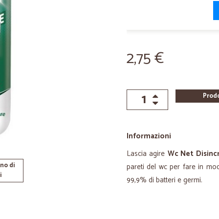
2,75 €
Prod
Informazioni
Lascia agire
Wc Net Disinc
no di
pareti del wc per fare in mod
i
99,9% di batteri e germi.