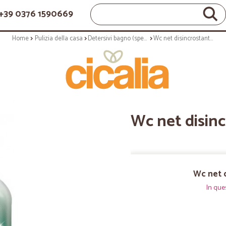
+39 0376 1590669
Home
Pulizia della casa
Detersivi bagno (specifici)
Wc net disincrostante gel - ml.700
Wc net disinc
Wc net d
In que