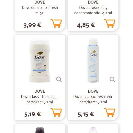
DOVE
DOVE
—
Nadia S.
Dove deo roll-on fresh
Dove Invisible dry
27/05/2021
ml.50
deodorante stick 40 ml.
Incredibilmente veloci!
3,99 €
4,85 €
Incredibilmente veloci!
—
Alessandra B.
24/06/2020
Soddisfatta del servizio
Soddisfatta del servizio
—
Jolanda P.
16/04/2020
Molto buono
DOVE
DOVE
Dove classic fresh anti-
Dove aclassic fresh anti-
Anche se ho dovuto aspettare la mezzanotte per ordinare e bisogna
perspirant 50 ml
perspirant 150 ml
pagare solo con bonifico o carta PayPal e non in contrassegno (
entrambe cose dovute comunque alla situazione attuale ) sono
5,19 €
5,15 €
rimasta soddisfatta. Puntuali e corretti per ogni prodotto.