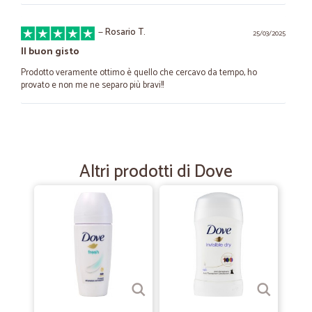
—
Rosario T.
25/03/2025
Il buon gisto
Prodotto veramente ottimo è quello che cercavo da tempo, ho
provato e non me ne separo più bravi!!
—
Andrea B.
15/12/2023
Attenzione faccio questo ordine 1 volta…
Altri prodotti di Dove
Attenzione faccio questo ordine 1 volta anno ma la latta che arriva è
sempre ammaccata . grazie
—
Silvia G.
14/09/2021
Puntuali ed efficienti!
Puntuali ed efficienti! I prodotti sono arrivati integri e per tempo!
Continuerò a fare acquisti!!