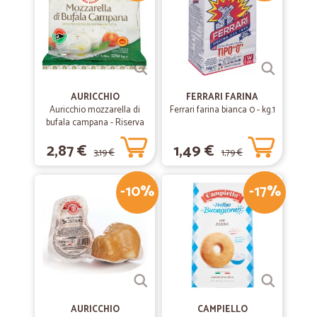
AURICCHIO
FERRARI FARINA
Auricchio mozzarella di
Ferrari farina bianca 0 - kg.1
bufala campana - Riserva
esclusiva gr.125
2,87 €
1,49 €
3,19 €
1,79 €
-10%
-17%
AURICCHIO
CAMPIELLO