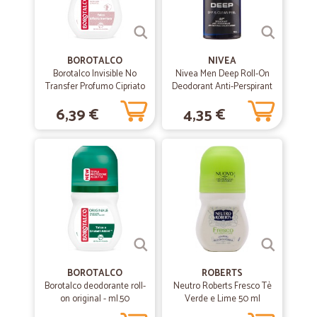
BOROTALCO
NIVEA
Borotalco Invisible No
Nivea Men Deep Roll-On
Transfer Profumo Cipriato
Deodorant Anti-Perspirant
Deo Roll On 50 ml.
50 ml
6,39 €
4,35 €
BOROTALCO
ROBERTS
Borotalco deodorante roll-
Neutro Roberts Fresco Tè
on original - ml.50
Verde e Lime 50 ml