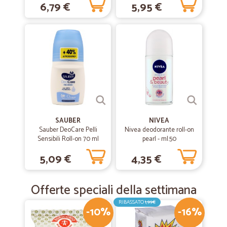
6,79 €
5,95 €
SAUBER
NIVEA
Sauber DeoCare Pelli
Nivea deodorante roll-on
Sensibili Roll-on 70 ml
pearl - ml.50
5,09 €
4,35 €
Offerte speciali della settimana
RIBASSATO
1,99€
-10%
-16%