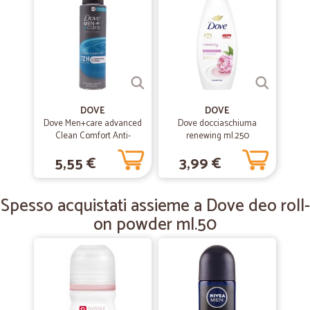
—
Alberto S.
17/02/2020
Lo consiglierei ad un amico
Prezzi buoni. Tempo di consegna buono. Vasta scelta di prodotti.
—
Gianluca C.
27/01/2020
Esperienza Positiva
DOVE
DOVE
Dove Men+care advanced
Dove docciaschiuma
Servizio rapido ed efficente. Acquisterò nuovamente.
Clean Comfort Anti-
renewing ml.250
Perspirant 150 ml
5,55 €
3,99 €
—
Rosita S.
16/12/2019
Servizio eccellente puntuale e cura…
Spesso acquistati assieme a Dove deo roll-
Servizio eccellente puntuale e cura nell’imballaggio.
on powder ml.50