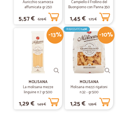
Auricchio scamorza
Campiello il Frollino del
affumicata gr.250
Buongiorno con Panna 350
g
5,57 €
1,45 €
6,19 €
1,75 €
RIBASSATO
1,45€
-13%
-10%
MOLISANA
MOLISANA
La molisana mezze
Molisana mezzi rigatoni
linguine n.7 gr.500
n.32 - gr.500
1,29 €
1,25 €
1,49 €
1,39 €