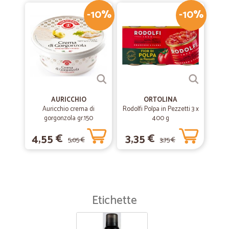
-10%
-10%
AURICCHIO
ORTOLINA
Auricchio crema di
Rodolfi Polpa in Pezzetti 3 x
gorgonzola gr.150
400 g
4,55 €
3,35 €
5,05 €
3,75 €
Etichette