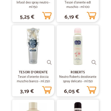
Infasil deo spray neutro -
Tesori d'oriente edt
ml.150
muschio - ml.100
5,25 €
6,19 €
TESORI D'ORIENTE
ROBERTS
Tesori d'oriente doccia
Neutro Roberts deodorante
muschio bianco - ml.250
spray delicato - ml.150
3,19 €
6,05 €