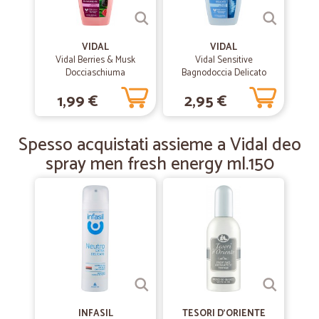
—
Marcello P.
04/12/2019
Precisi e molto seri
VIDAL
VIDAL
Precisi e molto seri
Vidal Berries & Musk
Vidal Sensitive
Docciaschiuma
Bagnodoccia Delicato
Rinvigorente Mora e
Talco Liquido 500 ml
1,99 €
2,95 €
Muschio 250 ml
—
Emanuela P.
12/11/2019
Eccezionali è dir poco....
Spesso acquistati assieme a Vidal deo
Eccezionali e
spray men fresh energy ml.150
INFASIL
TESORI D'ORIENTE