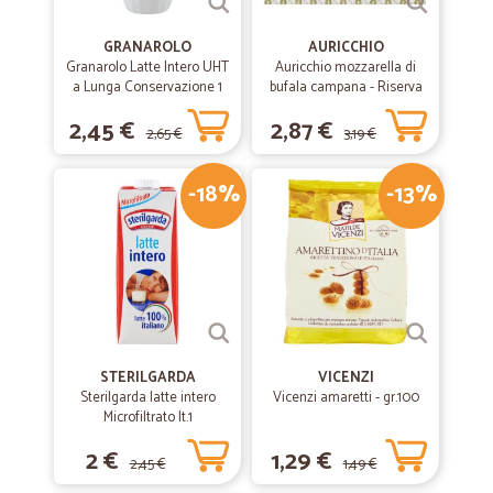
GRANAROLO
AURICCHIO
Granarolo Latte Intero UHT
Auricchio mozzarella di
a Lunga Conservazione 1
bufala campana - Riserva
Lt.
esclusiva gr.125
2,45 €
2,87 €
2,65 €
3,19 €
-18%
-13%
STERILGARDA
VICENZI
Sterilgarda latte intero
Vicenzi amaretti - gr.100
Microfiltrato lt.1
2 €
1,29 €
2,45 €
1,49 €