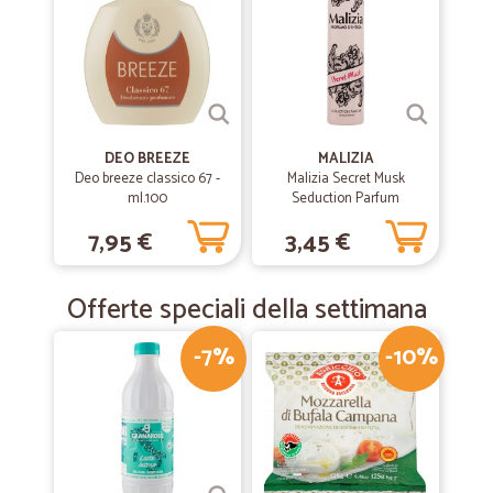
DEO BREEZE
MALIZIA
Deo breeze classico 67 -
Malizia Secret Musk
ml.100
Seduction Parfum
Deodorant 100 mL
7,95 €
3,45 €
Offerte speciali della settimana
-7%
-10%