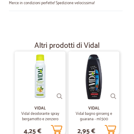
Merce in condizioni perfette! Spedizione velocissima!
—
Sara T.
05/09/2022
Prodotto ottimo.
Prodotto ottimo.
Altri prodotti di Vidal
—
Martin cayetano D.
01/09/2022
Mi sono trovato molto bene tutte le…
Mi sono trovato molto bene tutte le volte che ho acquistato i prodotti!
—
Rino L.
26/11/2021
Il prodotto è arrivato puntualmente e…
VIDAL
VIDAL
Vidal deodorante spray
Vidal bagno ginseng e
Il prodotto è arrivato puntualmente e bene imballato, e conforme alle
bergamotto e zenzero
guarana - ml.500
aspettative. Grazie.
ml.150
4,25 €
2,95 €