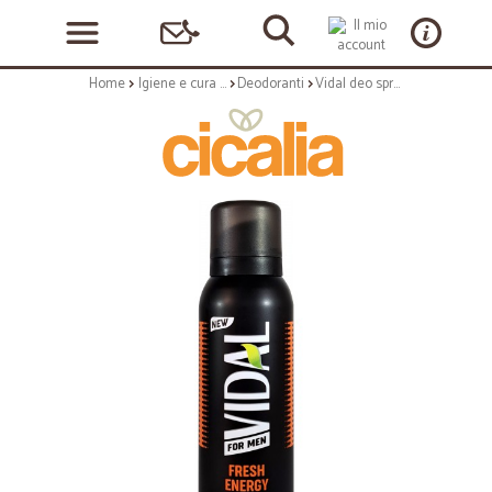
Home
Igiene e cura personale
Deodoranti
Vidal deo spray men fresh energy ml.150