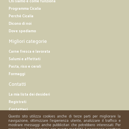
Chi siamo e come funziona
Programma Cicalia
Perché Cicalia
Dicono di noi
Dove spediamo
Migliori categorie
Carne fresca e lavorata
Salumi e affettati
Pasta, riso e cerali
Formaggi
Contatti
La mia lista dei desideri
Registrati
Contattaci
Questo sito utilizza cookies anche di terze parti per migliorare la
navigazione, ottimizzare l'esperienza utente, analizzare il traffico e
mostrare messaggi anche pubblicitari che potrebbero interessati. Per