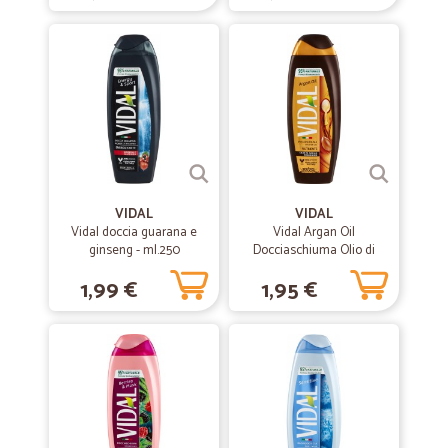
—
Laura T.
05/10/2021
Eccezionali i prodotti
Eccezionali i prodotti, consegna perfetta e puntuale, serieta' e onesta'.
Faremo ancora e ancora spesa qui!
—
Nadia S.
20/01/2021
Puntualissimi nella consegna ed imballo…
VIDAL
VIDAL
Puntualissimi nella consegna ed imballo perfetto
Vidal doccia guarana e
Vidal Argan Oil
ginseng - ml.250
Docciaschiuma Olio di
Argan Biologico 250 ml
1,99 €
1,95 €
—
Alfredo V.
21/09/2020
Spedizione veloce e prodotti ottimi
Spedizione veloce e prodotti ottimi, ma imballaggio non altrettanto:
vasetti di vetro che se ne andavano in giro in uno scatolone più
grande di loro e con protezioni inadeguate. Fortunatamente non si è
rotto niente.