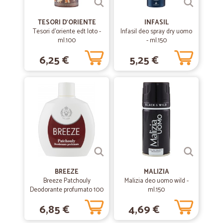
TESORI D'ORIENTE
INFASIL
Tesori d'oriente edt loto -
Infasil deo spray dry uomo
ml.100
- ml.150
6,25 €
5,25 €
BREEZE
MALIZIA
Breeze Patchouly
Malizia deo uomo wild -
Deodorante profumato 100
ml.150
ml.
6,85 €
4,69 €