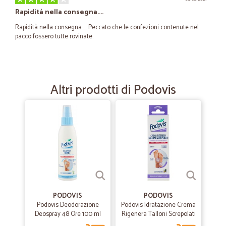
Rapidità nella consegna....
Rapidità nella consegna..... Peccato che le confezioni contenute nel
pacco fossero tutte rovinate.
—
Rosa C.
17/06/2020
Se non fosse stato per aver cambiato…
Altri prodotti di Podovis
Se non fosse stato per aver cambiato per tre volte il giorno di
consegna, e nei primi 2 giorni aver saputo all'ultima ora che la
consegna veniva rimandata, per il resto è stato tutto ok, merce
consegnata, confezione integra.
—
Giorgia C.
05/06/2020
molto buono...grazie
molto buono...grazie
PODOVIS
PODOVIS
Podovis Deodorazione
Podovis Idratazione Crema
Deospray 48 Ore 100 ml
Rigenera Talloni Screpolati
—
Gianni S.
75 ml
07/03/2020