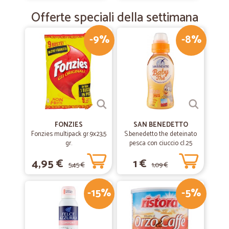
Offerte speciali della settimana
-9%
-8%
FONZIES
SAN BENEDETTO
Fonzies multipack gr.9x23,5
S.benedetto the deteinato
gr.
pesca con ciuccio cl.25
4,95 €
1 €
5,45 €
1,09 €
-15%
-5%