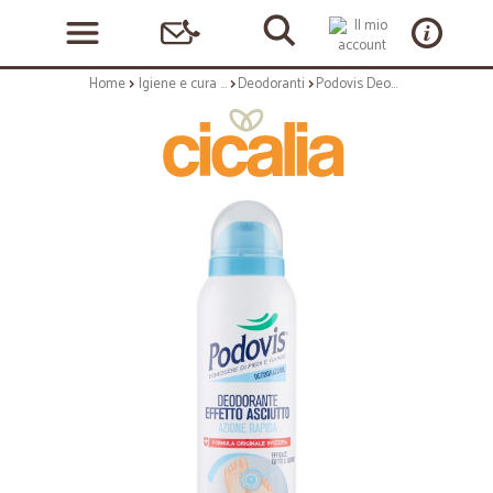
Home
Igiene e cura personale
Deodoranti
Podovis Deodorazione Deodorante Effetto Asciutto 150 ml