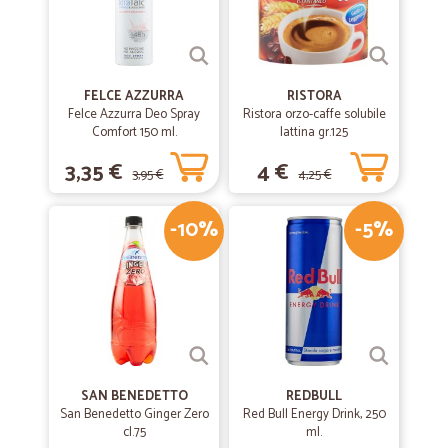
FELCE AZZURRA
RISTORA
Felce Azzurra Deo Spray
Ristora orzo-caffe solubile
Comfort 150 ml.
lattina gr.125
3,35 €
4 €
3,95 €
4,25 €
-10%
-5%
SAN BENEDETTO
REDBULL
San Benedetto Ginger Zero
Red Bull Energy Drink, 250
cl.75
ml.