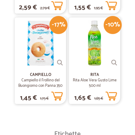
2,59 €
1,55 €
2,79 €
1,95 €
-17%
-10%
CAMPIELLO
RITA
Campiello il Frollino del
Rita Aloe Vera Gusto Lime
Buongiorno con Panna 350
500 ml
g
1,45 €
1,65 €
1,75 €
1,85 €
Etichette