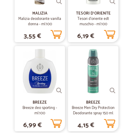
MALIZIA
TESORI D'ORIENTE
Malizia deodorante vanilla
Tesori d'oriente edt
donna - ml.100
muschio - ml.100
3,55 €
6,19 €
BREEZE
BREEZE
Breeze deo sporting -
Breeze Men Dry Protection
ml.100
Deodorante spray 150 ml.
6,99 €
4,15 €