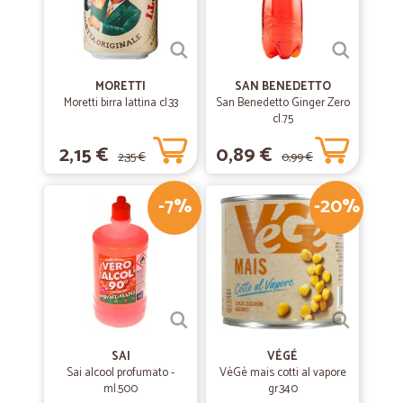
MORETTI
SAN BENEDETTO
Moretti birra lattina cl.33
San Benedetto Ginger Zero
cl.75
2,15 €
0,89 €
2,35 €
0,99 €
-7%
-20%
SAI
VÉGÉ
Sai alcool profumato -
VèGè mais cotti al vapore
ml.500
gr.340