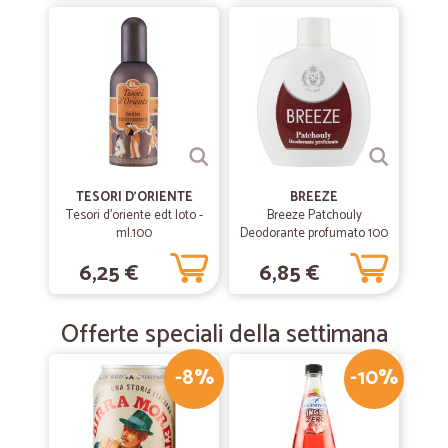
TESORI D'ORIENTE
BREEZE
Tesori d'oriente edt loto -
Breeze Patchouly
ml.100
Deodorante profumato 100
ml.
6,25 €
6,85 €
Offerte speciali della settimana
-8%
-10%