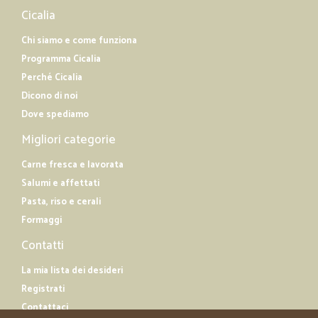
Cicalia
Chi siamo e come funziona
Programma Cicalia
Perché Cicalia
Dicono di noi
Dove spediamo
Migliori categorie
Carne fresca e lavorata
Salumi e affettati
Pasta, riso e cerali
Formaggi
Contatti
La mia lista dei desideri
Registrati
Contattaci