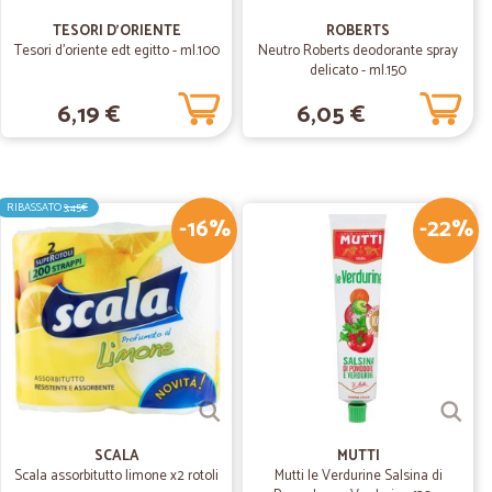
08/04/2020
TESORI D'ORIENTE
ROBERTS
Tesori d'oriente edt egitto - ml.100
Neutro Roberts deodorante spray
delicato - ml.150
evuti, ma che fatica riuscire a far l'ordine, quasi 2
6,19 €
6,05 €
27/10/2019
RIBASSATO
3,45€
-16%
-22%
04/09/2019
nsigliato per l'esperienza avuta con un ordine
to per l'esperienza avuta con un ordine tramite loro
SCALA
MUTTI
24/04/2019
Scala assorbitutto limone x2 rotoli
Mutti le Verdurine Salsina di