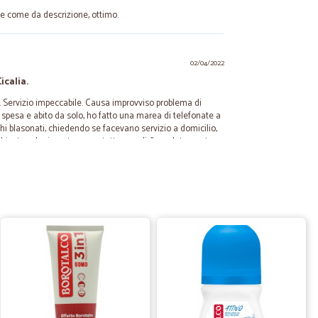
 come da descrizione, ottimo.
02/04/2022
icalia.
lia. Servizio impeccabile. Causa improvviso problema di
 spesa e abito da solo, ho fatto una marea di telefonate a
chi blasonati, chiedendo se facevano servizio a domicilio,
hiesta, e le risposte erano tutte uguali, "assolutamente
to al servizio, viene fatto solo dai supermercati della
 fuori, il resto della provincia non è coperto, nemmeno da
publicizzati che ti vanno a fare la spesa, perchè anche quelli
izialmente ero molto dubbioso, mai fatta spesa dei freschi
to veramente sorpreso per l'assortimento dei prodotti nel
reschissimi, più dei supermercati locali, i contenitori per il
i, le persone dell'assistenza telefonica sempre presenti e
gni tipo di problema. I corrieri del trasporto refrigerato
avissimi e disponibilissimi e io abito molto lontano da
bito che ogni cosa è curata nel dettaglio. Ora Cicalia è il
tisco che appena potrò ripartire non ci penso nemmeno
supermercati. Vorrei ringraziare tutto lo staff
avoro è importantissimo, ormai molte persone abitano da