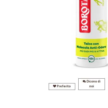
Dicono di
Preferito
noi