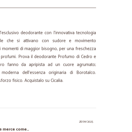
’esclusivo deodorante con l’innovativa tecnologia
sule che si attivano con sudore e movimento
ei momenti di maggior bisogno, per una freschezza
iù profumi. Prova il deodorante Profumo di Cedro e
edro fanno da apripista ad un cuore agrumato;
e moderna dell’essenza originaria di Borotalco.
forzo fisico. Acquistalo su Cicalia.
28/09/2025
 e merce come…