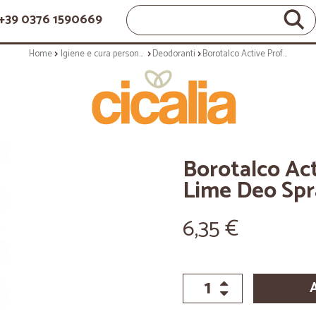
+39 0376 1590669
Home
Igiene e cura personale
Deodoranti
Borotalco Active Profumo di Cedro e Lime Deo Spray 0% Alcool 150 ml.
Borotalco Ac
Lime Deo Spr
6,35 €