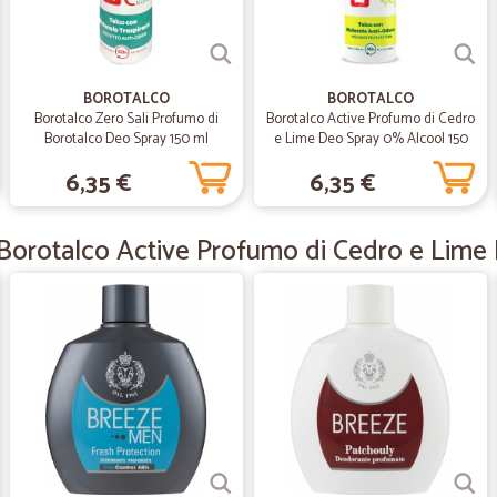
sole e i problemi di salute possono
servizio diventa basilare.
—
Maria C.
BOROTALCO
BOROTALCO
Borotalco Zero Sali Profumo di
Borotalco Active Profumo di Cedro
Optima
Borotalco Deo Spray 150 ml
e Lime Deo Spray 0% Alcool 150
ml.
Tutto bene fatto
6,35 €
6,35 €
—
Diego F.
 Borotalco Active Profumo di Cedro e Lime
SUPERVELOCI
SUPERVELOCI, ottimo servizio!
—
.
Ottimo
I prezzi non sono molto competitiv