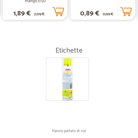
mango cl.50
Rapidi, veloci e attenti! Ho ordinato
1,89 €
0,89 €
2,09 €
0,99 €
completamente sigillato e protetto, c
riusciti perfettamente!
—
Trustpilot
Etichette
PRODOTTI ECCEZIONALI PREZ
PRODOTTI ECCEZIONALI PREZZI O
Hanno parlato di noi