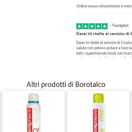
Ordine evaso velocemente e merce
—
Trustpilot
Darei 10 stelle al servizio di C
Darei 10 stelle al servizio di Cica
salute non potevo andare a fare la
tutti i supermercati locali con mar
spiegando anche il motivo della ric
no" nella mia zona nessuno ha aderi
citta e fino a pochi kilometri al di
tutti i marchietti di corrieri super 
lo fanno solo nei grandi centri. In
Altri prodotti di Borotalco
online. Al primo ordine sono rimas
catalogo, i prodotti arrivati erano f
trasporto chiusi, sigillati e perfett
pronti a risolvere immediatamente o
non sbagliano di mezzora e sono br
dove parte la spedizione. Si vede su
mio unico supermercato e vi garan
lontanamente a tornare nei VECCHI 
dell'azienda e dirgli che il loro l