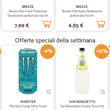
—
Gioia B.
BREEZE
BREEZE
Difficoltà a inviare k'ordine
Breeze Men Fresh Protection
Breeze Patchouly Deodorante
Deodorante profumato 100 ml.
profumato 100 ml.
Nessun problema con gli acquisti ric
settimane.
7,99 €
6,85 €
—
Adelio G.
Offerte speciali della settimana
ottimo servizio
-9%
-10%
ottimo servizio
—
David R.
Puntuali precisi e veloci co
tramite loro
Puntuali precisi e veloci consiglia
MONSTER
SAN BENEDETTO
—
.
Monster Energy Ultra Fiesta
San Benedetto Limone Zero cl.75
Ottimo servizio