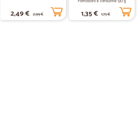
Pomodoro e Verdurine 130 g
 una spesa di articoli fragili, ma tutto è arrivato
2,49 €
1,35 €
2,99 €
1,75 €
on il fine di ridurre al minimo i rischi di rotture:ci sono
21/12/2018
ZI OTTIMI E…
TTIMI E SPEDIZIONE VELOCISSIMA