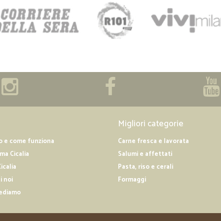
Migliori categorie
o e come funziona
Carne fresca e lavorata
a Cicalia
Salumi e affettati
icalia
Pasta, riso e cerali
i noi
Formaggi
ediamo