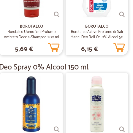
 arrivare improvvisamente a tutte le età, e avere questo
BOROTALCO
BOROTALCO
10/08/2021
Borotalco Uomo 3in1 Profumo
Borotalco Active Profumo di Sali
Ambrato Doccia-Shampoo 200 ml
Marini Deo Roll On 0% Alcool 50
ml.
5,69 €
6,15 €
18/05/2021
 Deo Spray 0% Alcool 150 ml.
13/06/2020
i. Ma comodo per il pagamento in contanti