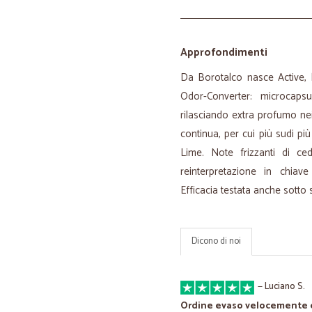
Approfondimenti
Da Borotalco nasce Active, l
Odor-Converter: microcap
rilasciando extra profumo n
continua, per cui più sudi p
Lime. Note frizzanti di c
reinterpretazione in chiav
Efficacia testata anche sotto s
Dicono di noi
—
Luciano S.
Ordine evaso velocemente