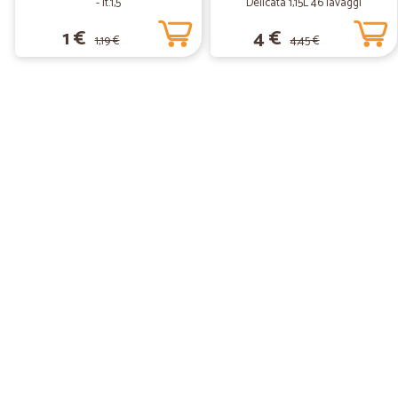
- lt.1,5
Delicata 1,15L 46 lavaggi
1 €
4 €
1,19 €
4,45 €