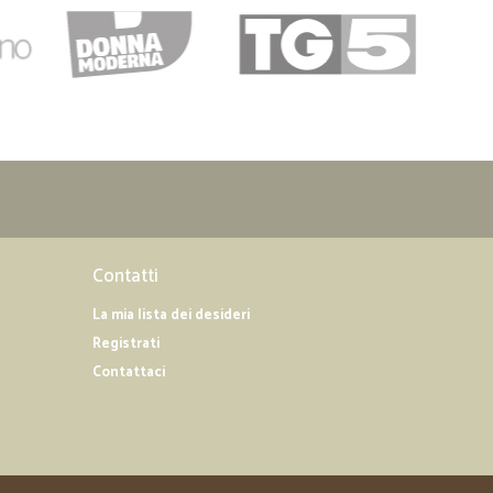
Contatti
La mia lista dei desideri
Registrati
Contattaci