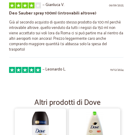
—
Gianluca V.
06/09/2025
Deo Sauber spray 100ml (introvabili altrove)
Già al secondo acquisto di questo stesso prodotto da 100 ml perchè
introvabile altrove...quello venduto da tutti i negozi da 150 ml non
viene accettato sui voli (ora da Roma ci si può partire ma al rientro da
altri aeroporti non ancora). Prezzo leggermente caro anche
comprando maggiore quantità (si abbassa solo la spesa del
trasporto)
—
Leonardo L.
19/12/2024
Prodotto arrivato prima del previsto e…
Prodotto arrivato prima del previsto e ben conservato corriere
disponibile,contatto rapidi con la sede centrale
Altri prodotti di Dove
—
Donato D.
09/04/2023
Puntualissimi
Puntualissimi