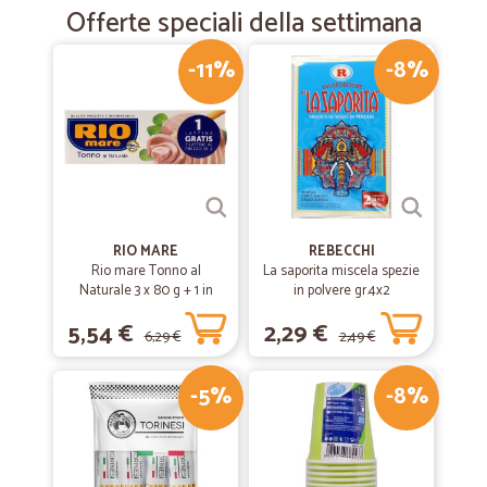
Offerte speciali della settimana
-11%
-8%
RIO MARE
REBECCHI
Rio mare Tonno al
La saporita miscela spezie
Naturale 3 x 80 g + 1 in
in polvere gr.4x2
omaggio
5,54 €
2,29 €
6,29 €
2,49 €
-5%
-8%