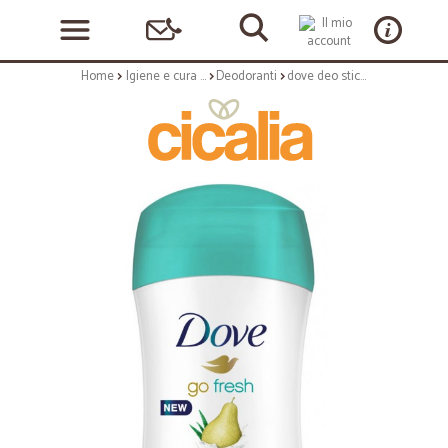
Home
Igiene e cura personale
Deodoranti
dove deo stick aloe pera ml.30