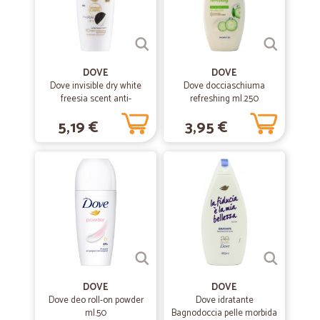
—
Trustpilot
20/11/2020
È la prima volta che mi rivolgo a loro…
DOVE
DOVE
È la prima volta che mi rivolgo a loro per fare la spesa online.. e devo
Dove invisible dry white
Dove docciaschiuma
dire che con mia sorpresa ho trovato prodotti di buonissima qualità
freesia scent anti-
refreshing ml.250
mai successo con altri fornitori.. l unica cosa è che ho dovuto
perspirant 50 ml
chiamare perché li aspettavo in un determinato giorno e invece mi
5,19 €
3,95 €
hanno riferito che sarebbero arrivati nel giorno successivo... ma non
mi ha dato nessun fastidio perché mi hanno risposto subito al
telefono e sono stati molto cordiali.. consiglio a tutti di rivolgersi a
Cicalia per chi volesse prodotti di ottima qualità!!
—
Evelyn M.
20/06/2020
Spedizione veloce e sicura
Spedizione veloce e sicura
DOVE
DOVE
Dove deo roll-on powder
Dove idratante
—
Debora S.
12/04/2020
ml.50
Bagnodoccia pelle morbida