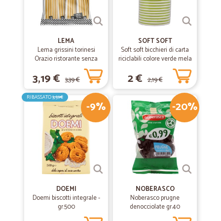
LEMA
SOFT SOFT
Lema grissini torinesi
Soft soft bicchieri di carta
Orazio ristorante senza
riciclabili colore verde mela
olio di palma x30 gr.450
cl.20 pz.15
3,19 €
2 €
3,39 €
2,19 €
RIBASSATO
3,59€
-9%
-20%
DOEMI
NOBERASCO
Doemi biscotti integrale -
Noberasco prugne
gr.500
denocciolate gr.40