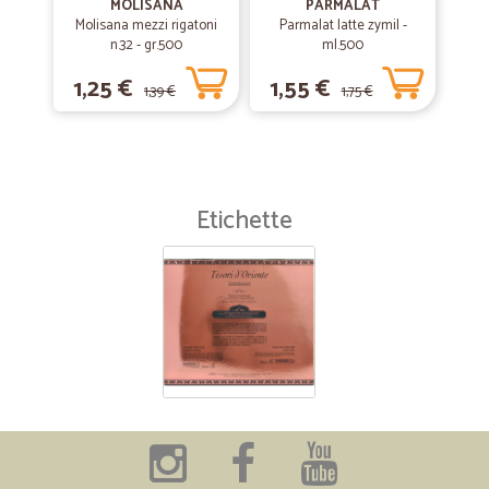
MOLISANA
PARMALAT
Molisana mezzi rigatoni
Parmalat latte zymil -
n.32 - gr.500
ml.500
1,25 €
1,55 €
1,39 €
1,75 €
Etichette