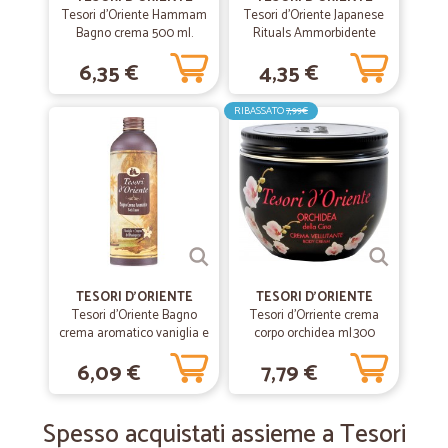
Tesori d'Oriente Hammam
Tesori d'Oriente Japanese
Tempestività e qualità. Consigliati !
Bagno crema 500 ml.
Rituals Ammorbidente
Aromatico Tsubaki e
6,35 €
4,35 €
Peonia 760 ml
—
Anna maria D.
29/05/2020
RIBASSATO
7,99€
prodotti conformi alla descrizione e…
prodotti conformi alla descrizione e consegna puntuale.
assolutamente soddisfatta
—
.
01/03/2020
ottimo servizio
ottimo servizio, ho tolto una stella perchè le banane sono arrivate
TESORI D'ORIENTE
TESORI D'ORIENTE
nere in quanto erano state tenute in cella frigorifera, che non si fa
Tesori d'Oriente Bagno
Tesori d'Orriente crema
con le banane, ed inoltre , questo chiaramente dipende dal corriere, il
crema aromatico vaniglia e
corpo orchidea ml.300
trasporto è durato quattro giorni.
zenzero del Madagascar
6,09 €
7,79 €
500 ml.
—
Raffaele M.
03/09/2019
Spesso acquistati assieme a Tesori
Precisi e affidabili consegne come da…