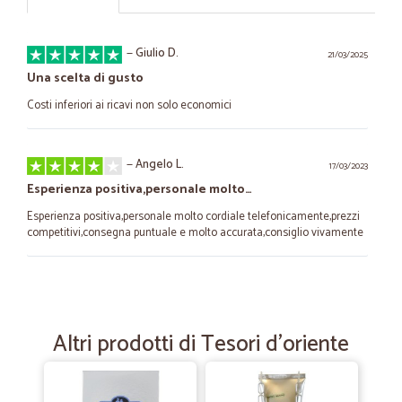
—
Giulio D.
21/03/2025
Una scelta di gusto
Costi inferiori ai ricavi non solo economici
—
Angelo L.
17/03/2023
Esperienza positiva,personale molto…
Esperienza positiva,personale molto cordiale telefonicamente,prezzi
competitivi,consegna puntuale e molto accurata,consiglio vivamente
—
Giovanni M.
21/05/2021
Piacevole esperienza di acquisto
Altri prodotti di Tesori d'oriente
Una esperienza di acquisto molto semplice ed estremamente
piacevole. Un complimento particolare va alla persona che mi ha
consegnato la scatola con i prodotti. Davvero garbato e cordiale.
Ottimo!