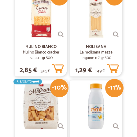
MULINO BIANCO
MOLISANA
Mulino Bianco cracker
La molisana mezze
salati - gr.500
linguine n.7 gr.500
2,85 €
1,29 €
3,05 €
1,49 €
RIBASSATO
1,45€
-10%
-11%