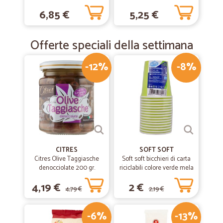
ml.
6,85 €
5,25 €
Offerte speciali della settimana
-12%
-8%
CITRES
SOFT SOFT
Citres Olive Taggiasche
Soft soft bicchieri di carta
denocciolate 200 gr.
riciclabili colore verde mela
cl.20 pz.15
4,19 €
2 €
4,79 €
2,19 €
-6%
-13%