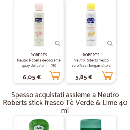
Già fatto altri acquisti con…
Già fatto altri acquisti con soddisfazione!! Ottimo tutto!! Complimenti!!
—
Simona P.
17/07/2019
Ottimo acquisto
ordine e consegna semplici e velocissimi!
ROBERTS
ROBERTS
Neutro Roberts deodorante
Neutro Roberts fresco
spray delicato - ml.150
zero% sali bergamotto e
—
Luciano B.
07/04/2019
zenzero Deo Spray 150 ml
6,05 €
5,85 €
Puntuali e soprattutto varia…
Puntuali e soprattutto varia disponibilita di prodotti
Spesso acquistati assieme a Neutro
Roberts stick fresco Tè Verde & Lime 40
ml