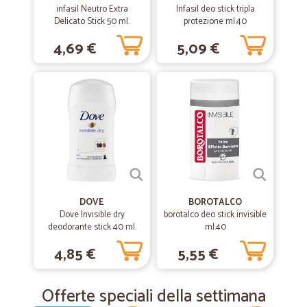
infasil Neutro Extra
Infasil deo stick tripla
Delicato Stick 50 ml.
protezione ml.40
4,69 €
5,09 €
DOVE
BOROTALCO
Dove Invisible dry
borotalco deo stick invisible
deodorante stick 40 ml.
ml.40
4,85 €
5,55 €
Offerte speciali della settimana