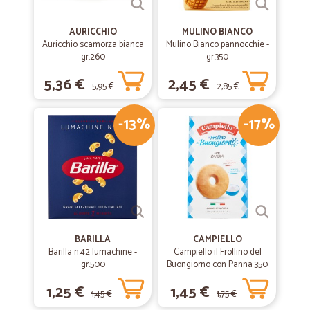
AURICCHIO
MULINO BIANCO
Auricchio scamorza bianca
Mulino Bianco pannocchie -
gr.260
gr.350
5,36 €
2,45 €
5,95 €
2,85 €
-13%
-17%
BARILLA
CAMPIELLO
Barilla n.42 lumachine -
Campiello il Frollino del
gr.500
Buongiorno con Panna 350
g
1,25 €
1,45 €
1,45 €
1,75 €