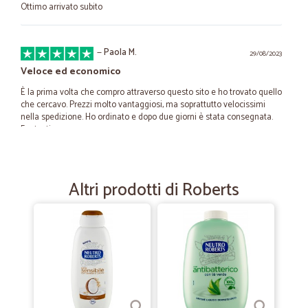
Ottimo arrivato subito
—
Paola M.
29/08/2023
Veloce ed economico
È la prima volta che compro attraverso questo sito e ho trovato quello
che cercavo. Prezzi molto vantaggiosi, ma soprattutto velocissimi
nella spedizione. Ho ordinato e dopo due giorni è stata consegnata.
Fantastico
—
Trustpilot
25/08/2023
Altri prodotti di Roberts
Dario Imbrogno
Spedizione ok eccellente in tutto molto soddisfatto
—
Primina R.
17/04/2023
Seri
Puntuali, corretti, la merce corrisponde sempre. Consiglio Cicalia !