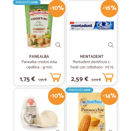
RIBASSATO
2,05€
-10%
-16%
PANEALBA
MENTADENT
Panealba crostini erba
Mentadent dentifricio c-
cipollina - gr.100
fresh con colluttorio - ml.75
1,75 €
2,59 €
1,95 €
3,09 €
RIBASSATO
2,99€
-10%
-14%