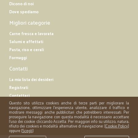
Dicono di noi
Dove spediamo
Migliori categorie
Carne fresca e lavorata
Salumi e affettati
Pasta, riso e cerali
Formaggi
Contatti
La mia lista dei desideri
Registrati
Contattaci
Questo sito utilizza cookies anche di terze parti per migliorare la
navigazione, ottimizzare l'esperienza utente, analizzare il traffico e
mostrare messaggi anche pubblicitari che potrebbero interessati. Per
proseguire la navigazione con questa modalità è necessario accettare
l'uso dei cookie cliccando Accetta. Per maggiori info su utilizzo, natura,
rifiuto dei cookies e modalità alternative di navigazione: [
Cookie Policy
]
oppure [
Scegli
]