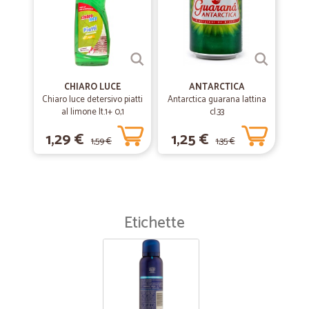
CHIARO LUCE
ANTARCTICA
Chiaro luce detersivo piatti
Antarctica guarana lattina
al limone lt.1+ 0,1
cl.33
1,29 €
1,25 €
1,59 €
1,35 €
Etichette