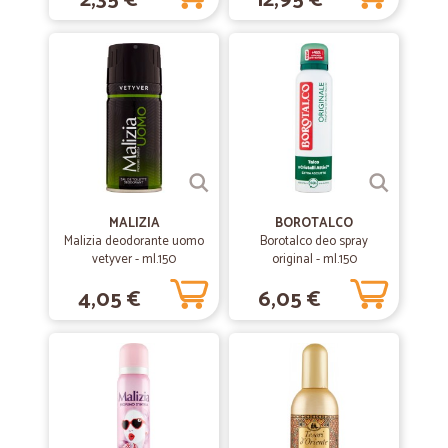
2,35 €
12,95 €
MALIZIA
BOROTALCO
Malizia deodorante uomo
Borotalco deo spray
vetyver - ml.150
original - ml.150
4,05 €
6,05 €