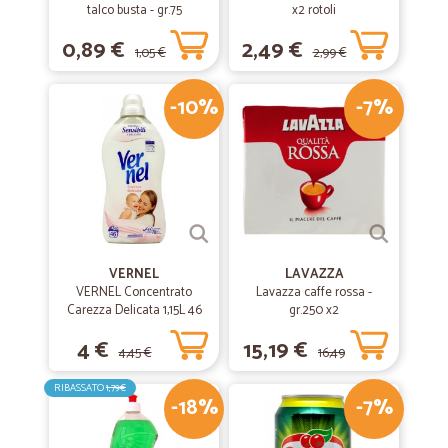
talco busta - gr.75
x2 rotoli
0,89 €
2,49 €
1,05 €
2,99 €
-10%
-7%
VERNEL
LAVAZZA
VERNEL Concentrato
Lavazza caffe rossa -
Carezza Delicata 1,15L 46
gr.250 x2
lavaggi
4 €
15,19 €
4,45 €
16,49
RIBASSATO
1,79€
-18%
-7%
€