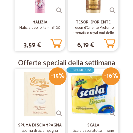
MALIZIA
TESORI D'ORIENTE
Malizia deo lolita - ml.100
Tesori d'Oriente Profumo
aromatico royal oud dello
Yemen 100 ml.
3,59 €
6,19 €
Offerte speciali della settimana
RIBASSATO
3,45€
-15%
-16%
SPUMA DI SCIAMPAGNA
SCALA
Spuma di Sciampagna
Scala assorbitutto limone