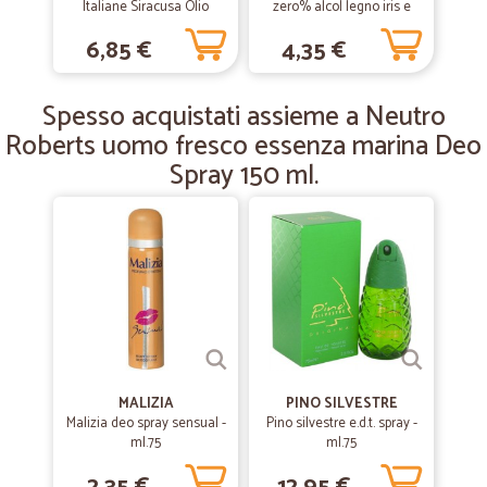
Italiane Siracusa Olio
zero% alcol legno iris e
Essenziale di Arancia e
—
Alessandro S.
mandorla Deo Spray 150 ml
05/08/2019
6,85 €
4,35 €
Fiori di Sale 200 ml
Ottima transazione
Ottimi prodotti, ordine facile da fare e consegna veloce
Spesso acquistati assieme a Neutro
Roberts uomo fresco essenza marina Deo
Spray 150 ml.
MALIZIA
PINO SILVESTRE
Malizia deo spray sensual -
Pino silvestre e.d.t. spray -
ml.75
ml.75