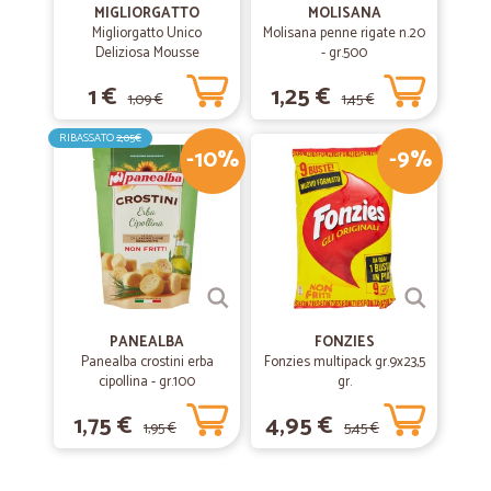
MIGLIORGATTO
MOLISANA
Migliorgatto Unico
Molisana penne rigate n.20
Deliziosa Mousse
- gr.500
Prosciutto 85 gr.
1 €
1,25 €
1,09 €
1,45 €
RIBASSATO
2,05€
-10%
-9%
PANEALBA
FONZIES
Panealba crostini erba
Fonzies multipack gr.9x23,5
cipollina - gr.100
gr.
1,75 €
4,95 €
1,95 €
5,45 €