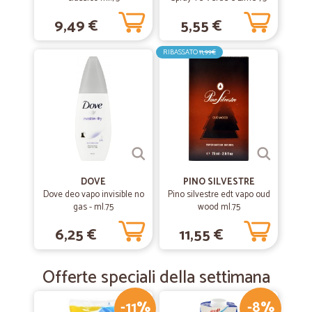
ml
9,49 €
5,55 €
RIBASSATO
11,99€
DOVE
PINO SILVESTRE
Dove deo vapo invisible no
Pino silvestre edt vapo oud
gas - ml.75
wood ml.75
6,25 €
11,55 €
Offerte speciali della settimana
-11%
-8%