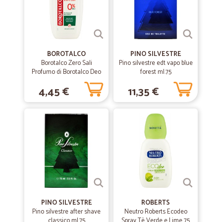
03/06/2020
veloce la consegna e gentilissima…
veloce la consegna e gentilissima l'interlocutrice al telefono che mi
ha dissolto i dubbi
BOROTALCO
PINO SILVESTRE
Borotalco Zero Sali
Pino silvestre edt vapo blue
—
Silvia F.
Profumo di Borotalco Deo
forest ml.75
29/03/2020
Vapo 75 ml
Servizio fantastico
4,45 €
11,35 €
Servizio fantastico
—
Costantino M.
10/10/2019
Friendly app
Friendly app, economico, veloce.
—
Emanuela B.
22/05/2019
PINO SILVESTRE
ROBERTS
Accuratezza e precisione
Pino silvestre after shave
Neutro Roberts Ecodeo
classico ml.75
Spray Tè Verde e Lime 75
Accuratezza e precisione. Comunicazioni chiare