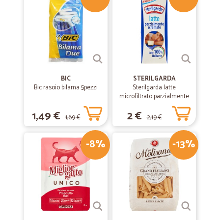
BIC
STERILGARDA
Bic rasoio bilama 5pezzi
Sterilgarda latte
microfiltrato parzialmente
scremato lt.1
1,49 €
2 €
1,69 €
2,19 €
-8%
-13%