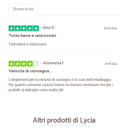
Dicono di noi
—
Dino D.
23/05/2024
Tutto bene e velocissimi.
Tutto bene e velocissimi.
—
Antonietta F.
31/01/2024
Velocità di consegna…
Complimenti per la velocità di consegna e la cura dell'imballaggio.
Per quanto concerne i prezzi invece, ho dovuto constatare che per i
prodotti al dettaglio sono molto alti.
—
Federico M.
08/12/2022
Spedizione perfetta e ben imballata…
Altri prodotti di Lycia
Spedizione perfetta e ben imballata ottimo il prodotto