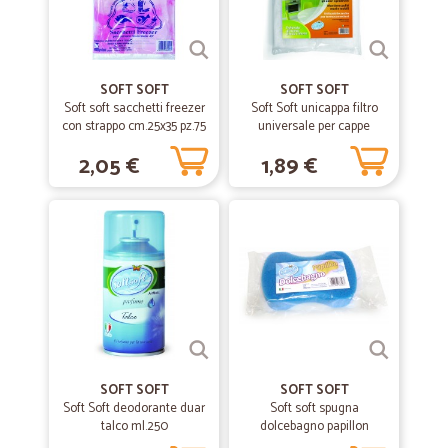
—
Emanuela S.
17/07/2022
Veloci e puntuali
Veloci e puntuali, peccato che il pacco sia arrivato schiacciato è
SOFT SOFT
SOFT SOFT
avvolto di nastro adesivo per tenerlo insieme
Soft soft sacchetti freezer
Soft Soft unicappa filtro
con strappo cm.25x35 pz.75
universale per cappe
cm.40x80
2,05 €
1,89 €
—
Cristina T.
27/08/2020
Servizio eccellente,ottima…
Servizio eccellente,ottima professionalità.
—
Marco D.
04/06/2020
le cose ordinate sono arrivate il…
le cose ordinate sono arrivate il giorno successivo a quello previsto,
ma tutto come richiesto
SOFT SOFT
SOFT SOFT
Soft Soft deodorante duar
Soft soft spugna
talco ml.250
—
Roberto P.
dolcebagno papillon
16/01/2020