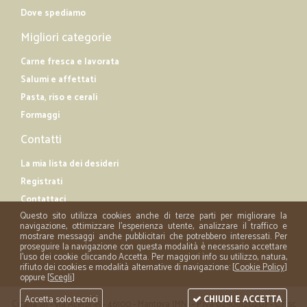
Dove spediamo
Migliori categorie
Carne fresca e lavorata
Salumi e affettati
Pasta, riso e cerali
Formaggi
Contatti
La mia lista dei desideri
Registrati
Contattaci
Questo sito utilizza cookies anche di terze parti per migliorare la
navigazione, ottimizzare l'esperienza utente, analizzare il traffico e
mostrare messaggi anche pubblicitari che potrebbero interessati. Per
proseguire la navigazione con questa modalità è necessario accettare
l'uso dei cookie cliccando Accetta. Per maggiori info su utilizzo, natura,
rifiuto dei cookies e modalità alternative di navigazione: [
Cookie Policy
]
oppure [
Scegli
]
Accetta solo tecnici
CHIUDI E ACCETTA
Cicalia srl - via Acerbi 35 - 46100 - Mantova (MN) - P.iva 02508120207 - C.Fisc