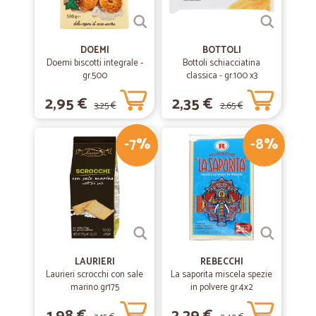
DOEMI
BOTTOLI
Doemi biscotti integrale -
Bottoli schiacciatina
gr.500
classica - gr.100 x3
2,95 €
2,35 €
3,25 €
2,65 €
-7%
-8%
LAURIERI
REBECCHI
Laurieri scrocchi con sale
La saporita miscela spezie
marino gr175
in polvere gr.4x2