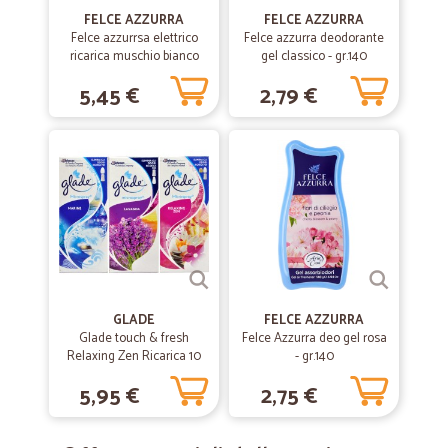
FELCE AZZURRA
FELCE AZZURRA
Felce azzurrsa elettrico
Felce azzurra deodorante
ricarica muschio bianco
gel classico - gr.140
5,45 €
2,79 €
GLADE
FELCE AZZURRA
Glade touch & fresh
Felce Azzurra deo gel rosa
Relaxing Zen Ricarica 10
- gr.140
ml
5,95 €
2,75 €