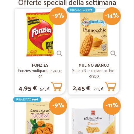
Offerte speciali della settimana
RIBASSATO
2,99€
-9%
-14%
FONZIES
MULINO BIANCO
Fonzies multipack gr.9x23,5
Mulino Bianco pannocchie -
gr.
gr.350
4,95 €
2,45 €
5,45 €
2,85 €
RIBASSATO
3,59€
-9%
-11%