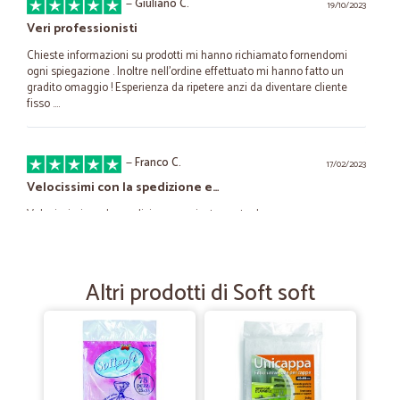
—
Giuliano C.
19/10/2023
Veri professionisti
Chieste informazioni su prodotti mi hanno richiamato fornendomi
ogni spiegazione . Inoltre nell'ordine effettuato mi hanno fatto un
gradito omaggio ! Esperienza da ripetere anzi da diventare cliente
fisso ....
—
Franco C.
17/02/2023
Velocissimi con la spedizione e…
Velocissimi con la spedizione e arrivata puntuale
—
Trustpilot
09/11/2022
Altri prodotti di Soft soft
Veramente ottimo!
Veramente ottimo! Spesa refrigerata, affettato tagliato fresco e poi
chiuso sottovuoto, verdura bella. Il tutto arrivato comodamente a
casa! Corriere gentilissimo e consegna effettuata con cura.