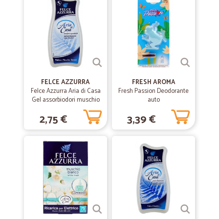
Ottimo
Prodotti freschi quali frutta e verdura perfetti come se li avessi scelti
di persona. Prodotti delicati come le uova imballate affinché non si
rompano. Riscontro positivo. Comprerò di nuovo su questo sito.
FELCE AZZURRA
FRESH AROMA
Felce Azzurra Aria di Casa
Fresh Passion Deodorante
Gel assorbiodori muschio
auto
bianco 140 gr.
2,75 €
3,39 €