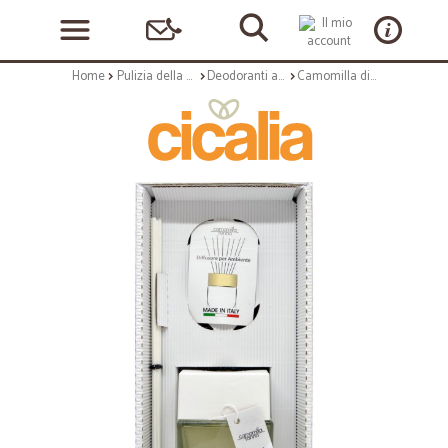
Home
Pulizia della casa
Deodoranti ambienti
Camomilla diffusore led al sandalo ml.200