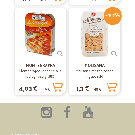
-10%
MONTEGRAPPA
MOLISANA
Montegrappa lasagne alla
Molisana mezze penne
bolognese gr.350
rigate n.19
4,03 €
1,3 €
4,19 €
1,45 €