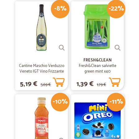
-8%
-22%
FRESH&CLEAN
Cantine Maschio Verduzzo
Fresh&Clean salviette
Veneto IGT Vino Frizzante
green mint x40
75 cl.
5,19 €
1,39 €
5,69 €
1,79 €
-10%
-11%