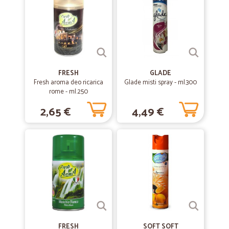
FRESH
GLADE
Fresh aroma deo ricarica
Glade misti spray - ml.300
rome - ml.250
2,65 €
4,49 €
FRESH
SOFT SOFT