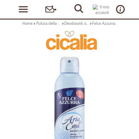
Home
Pulizia della casa
Deodoranti ambienti
Felce Azzurra Aria di Casa muschio bianco Spray per Ambienti 250 ml