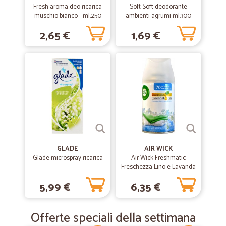
Fresh aroma deo ricarica
Soft Soft deodorante
muschio bianco - ml.250
ambienti agrumi ml.300
2,65 €
1,69 €
GLADE
AIR WICK
Glade microspray ricarica
Air Wick Freshmatic
Freschezza Lino e Lavanda
Spray Automatico per
5,99 €
6,35 €
Ambienti Ricarica 250 ml
Offerte speciali della settimana