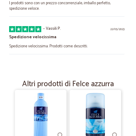
I prodotti sono con un prezzo concorrenziale, imballo perfetto,
spedizione veloce.
—
Vassili P.
22/05/2023
Spedizione velocissima
Spedizione velocissima. Prodotti come descritti.
—
Marcello F.
07/05/2023
Consegna puntuale
Altri prodotti di Felce azzurra
Consegna puntuale, prodotti intatti e gentilezza del corriere, ho preso
12 bagnoschiuma felce azzurra
—
Mauro A.
07/01/2023
ordine evaso con tempismo perfetto…
ordine evaso con tempismo perfetto davvero efficienti