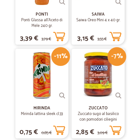
PONTI
SAIWA
Ponti Glassa all'Aceto di
Saiwa Oreo Mini 4 x 40 gr.
Mele 240 gr.
3,39 €
3,15 €
3,79 €
3,55 €
-11%
-7%
MIRINDA
ZUCCATO
Mirinda lattina sleek cl.33
Zuccato sugo al basilico
con pomodori ciliegini
interi freschi gr.370
0,75 €
2,85 €
0,85 €
3,09 €