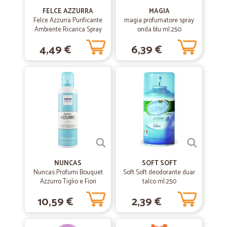
FELCE AZZURRA
—
Marina A.
MAGIA
22/05/2019
Felce Azzurra Purificante
magia profumatore spray
servizio ottimo
Ambiente Ricarica Spray
onda blu ml.250
Compatibile note di pino
servizio ottimo - forse eccessive le spese accessorie
4,49 €
6,39 €
bianco e lavanda 250 ml.
—
Mauro G.
03/04/2019
la merce è ottima
la merce è ottima , molto fresca e confezionata splendidamente ,ed è
consegnata entro 24 /48 ore dall' ordine.
NUNCAS
SOFT SOFT
Nuncas Profumi Bouquet
Soft Soft deodorante duar
Azzurro Tiglio e Fiori
talco ml.250
d'Acqua Profumatore per
10,59 €
2,39 €
Ambienti 250 ml