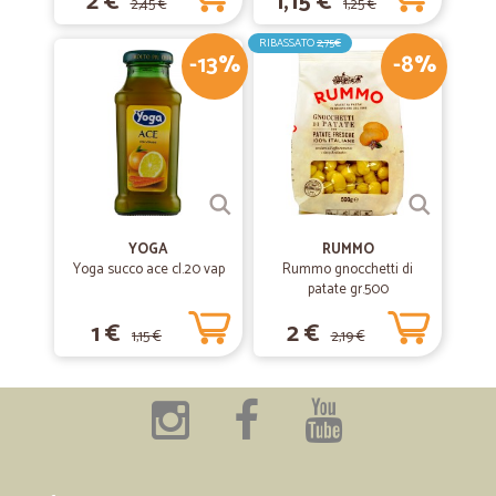
2 €
1,15 €
2,45 €
1,25 €
RIBASSATO
2,75€
-13%
-8%
YOGA
RUMMO
Yoga succo ace cl.20 vap
Rummo gnocchetti di
patate gr.500
1 €
2 €
1,15 €
2,19 €