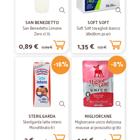
SAN BENEDETTO
SOFT SOFT
San Benedetto Limone
Soft Soft tovaglioli bianco
Zero cl.75
38x38cm pz.40
0,89 €
1,35 €
0,99 €
1,55 €
-18%
-8%
STERILGARDA
MIGLIORCANE
Sterilgarda latte intero
Migliorcane unico deliziosa
Microfiltrato lt.1
mousse al prosciutto gr.80