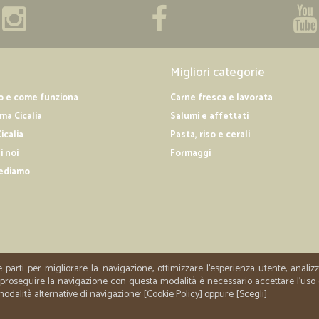
Migliori categorie
o e come funziona
Carne fresca e lavorata
a Cicalia
Salumi e affettati
icalia
Pasta, riso e cerali
i noi
Formaggi
ediamo
e parti per migliorare la navigazione, ottimizzare l'esperienza utente, anali
er proseguire la navigazione con questa modalità è necessario accettare l'uso
 modalità alternative di navigazione: [
Cookie Policy
] oppure [
Scegli
]