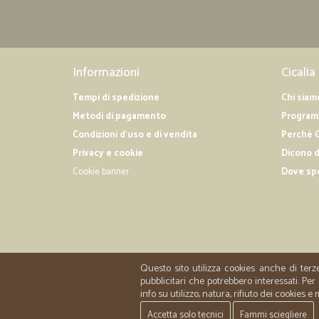
Informazioni
Cicalia
Tempi di spedizione
Chi siam
Metodi di pagamento
Programm
Condizioni d'uso e di vendita
Perché C
Privacy e cookie
Dicono d
Cookie banner
Dove sp
Questo sito utilizza cookies anche di terz
pubblicitari che potrebbero interessati. P
info su utilizzo, natura, rifiuto dei cookies e
Accetta solo tecnici
Fammi sciegliere