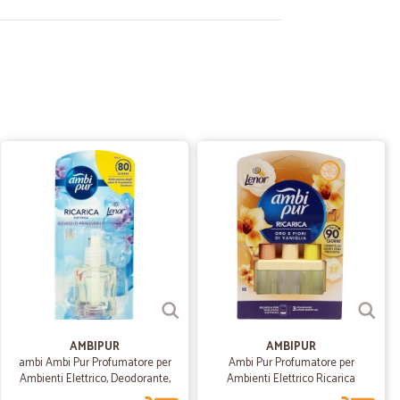
17/09/2023
eri
ello che non trovo nei supermercati cittadini
R.
23/05/2023
simo…
segna precisa sempre nei tempi stabiliti fornitore
23/11/2021
AMBIPUR
AMBIPUR
ambi Ambi Pur Profumatore per
Ambi Pur Profumatore per
Ambienti Elettrico, Deodorante,
Ambienti Elettrico Ricarica
Lenor Risveglio Primaverile,
3Volution, Oro e Fiori di Vaniglia