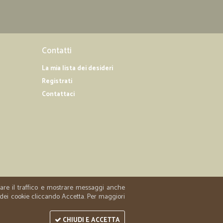
Contatti
La mia lista dei desideri
Registrati
Contattaci
zzare il traffico e mostrare messaggi anche
 dei cookie cliccando Accetta. Per maggiori
CHIUDI E ACCETTA