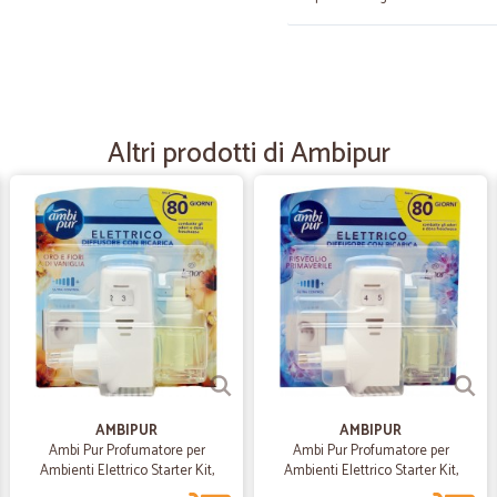
—
Gilberto L.
C’è sempre quello che desid
Riesco sempre a trovare sempre qu
Altri prodotti di Ambipur
—
Alessandro 
Ottimi prodotti tutto benis
Ottimi prodotti tutto benissimo con
importante
—
Gianluigi B.
Consigliato nulla da dire
Consigliato nulla da dire
AMBIPUR
AMBIPUR
Ambi Pur Profumatore per
Ambi Pur Profumatore per
Ambienti Elettrico Starter Kit,
Ambienti Elettrico Starter Kit,
Lenor Oro e Fiori Vaniglia, 20 ml
Lenor Risveglio Primaverile, 20 ml