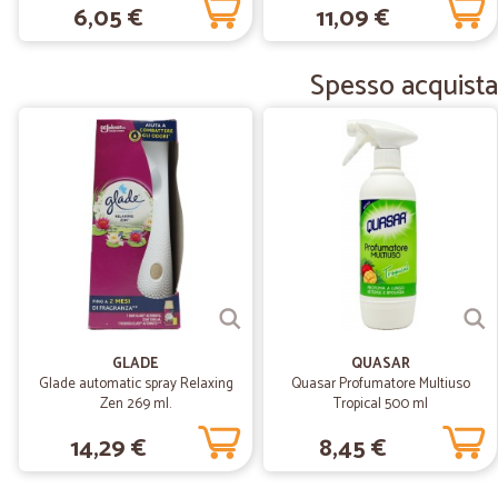
6,05 €
11,09 €
Fiori di Vaniglia 20ml
Spesso acquista
GLADE
QUASAR
Glade automatic spray Relaxing
Quasar Profumatore Multiuso
Zen 269 ml.
Tropical 500 ml
14,29 €
8,45 €