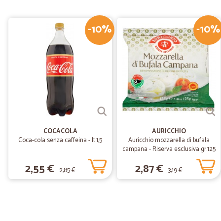
-10%
-10%
COCACOLA
AURICCHIO
Coca-cola senza caffeina - lt.1,5
Auricchio mozzarella di bufala
campana - Riserva esclusiva gr.125
2,55 €
2,87 €
2,85 €
3,19 €