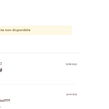
e non disponibile
O.
19/08/2025
✌️
24/10/2023
ici????
?