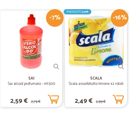
zzato , prezzo competitivo e spedizione molto celere.
RIBASSATO
3,45€
-7%
-16%
04/12/2018
ità nelle consegne. Felice di avere scoperto questo
fare acquisti da loro
SAI
SCALA
Sai alcool profumato - ml.500
Scala assorbitutto limone x2 rotoli
2,59 €
2,49 €
2,79 €
2,99 €