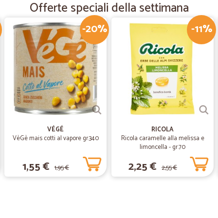
Prodotto conforme a quello publici
Offerte speciali della settimana
-20%
-11%
—
Orietta T.
prezzi sempre competitivi
prezzi sempre competitivi, puntual
azienda. Sicuramente continuerò a 
VÉGÉ
RICOLA
VèGè mais cotti al vapore gr.340
Ricola caramelle alla melissa e
limoncella - gr.70
1,55 €
2,25 €
1,95 €
2,55 €