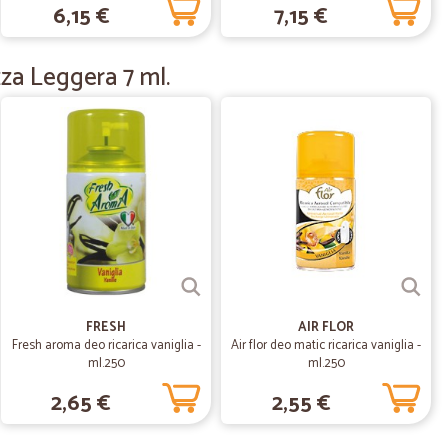
31/10/2020
6,15 €
7,15 €
Ricarica 20ml
20 ml
rei tutto perfetto.
za Leggera 7 ml.
23/09/2020
20/12/2018
iliti. L'imballo era in ottimo stato. Il prodotto è un ottimo
FRESH
AIR FLOR
Fresh aroma deo ricarica vaniglia -
Air flor deo matic ricarica vaniglia -
ml.250
ml.250
2,65 €
2,55 €
11/12/2018
publicizzato…