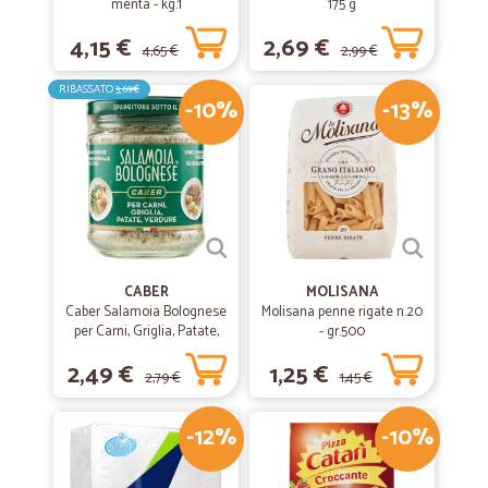
menta - kg.1
175 g
4,15 €
2,69 €
4,65 €
2,99 €
RIBASSATO
3,69€
-10%
-13%
CABER
MOLISANA
Caber Salamoia Bolognese
Molisana penne rigate n.20
per Carni, Griglia, Patate,
- gr.500
Verdure 200 gr.
2,49 €
1,25 €
2,79 €
1,45 €
-12%
-10%