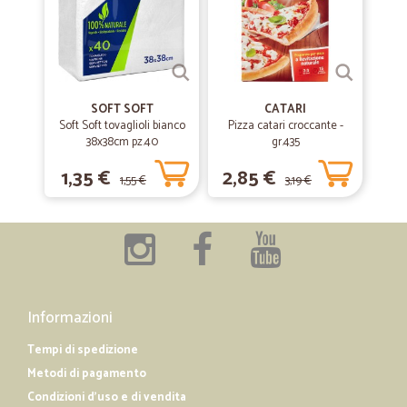
SOFT SOFT
CATARI
Soft Soft tovaglioli bianco
Pizza catari croccante -
38x38cm pz.40
gr.435
1,35 €
2,85 €
1,55 €
3,19 €
Informazioni
Tempi di spedizione
Metodi di pagamento
Condizioni d'uso e di vendita