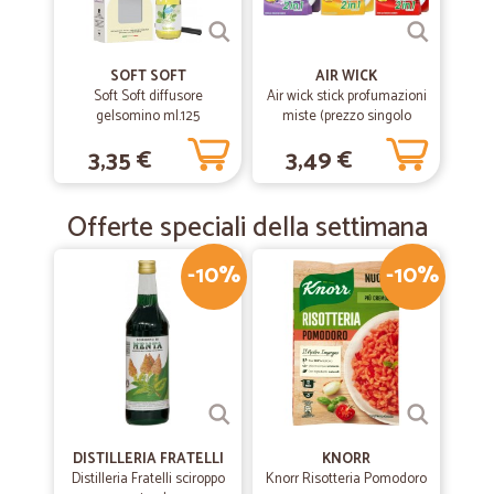
SOFT SOFT
AIR WICK
Soft Soft diffusore
Air wick stick profumazioni
gelsomino ml.125
miste (prezzo singolo
prodotto)
3,35 €
3,49 €
Offerte speciali della settimana
-10%
-10%
DISTILLERIA FRATELLI
KNORR
Distilleria Fratelli sciroppo
Knorr Risotteria Pomodoro