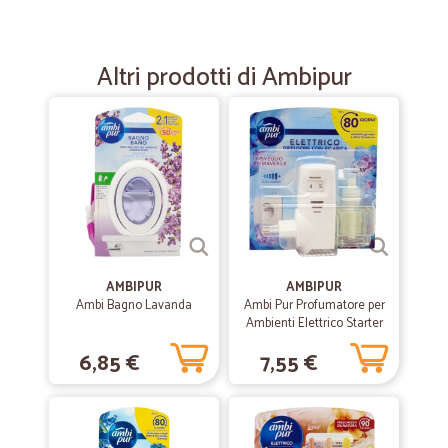
—
Marco G.
05/07/2022
Affidabile
Trattandosi di primo ordine, ritengo sia andato tutto bene.
Altri prodotti di Ambipur
—
Mauro C.
18/02/2022
Il mio giudizio sul sito online di…Cicalia
Il mio giudizio sul sito online di vendite di Cicalia dove compro
prodotti già da un po è molto positivo,dispongono di un catalogo
prodotti molto vario e di ottime marche,i prezzi sono nettamente
inferiori rispetto ai negozi e centri commerciali,anche il servizio
spedizioni consegne è abbastanza veloce e puntuale.Scegliere i
prodotti inserirli nel carrello ed effettuare il pagamento è abbastanza
AMBIPUR
AMBIPUR
semplice e veloce.Consiglio sicuramente questo sito per la vostra
Ambi Bagno Lavanda
Ambi Pur Profumatore per
spesa online.
Ambienti Elettrico Starter
Kit, Lenor Risveglio
6,85 €
7,55 €
Primaverile, 20 ml
—
Trustpilot
15/01/2021
Ottimo come sempre!
Riscrivo di nuovo per confermare il mio apprezzamento verso Cicalia.