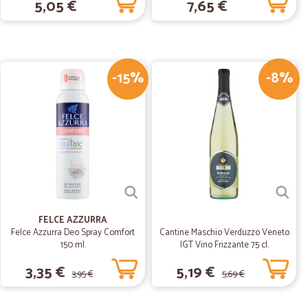
5,05 €
7,65 €
a ed informata per tutta la spedizione, consegna nei
isfatta !!!
-15%
-8%
26/01/2019
 Grazie.
FELCE AZZURRA
Felce Azzurra Deo Spray Comfort
Cantine Maschio Verduzzo Veneto
150 ml.
IGT Vino Frizzante 75 cl.
3,35 €
5,19 €
3,95 €
5,69 €