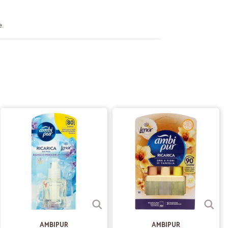
e.
06/02/2021
raccoglitore al postino. Alla prossima. Con affettoEleonora
12/10/2020
.
.
18/07/2020
i prodotti. Mi è piaciuta soprattutto la scelta di inserire
i prodotti. Davvero eccellente!!
AMBIPUR
AMBIPUR