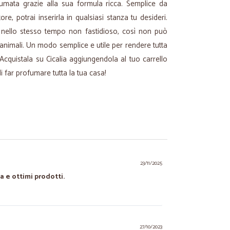
umata grazie alla sua formula ricca. Semplice da
ore, potrai inserirla in qualsiasi stanza tu desideri.
a nello stesso tempo non fastidioso, così non può
li animali. Un modo semplice e utile per rendere tutta
Acquistala su Cicalia aggiungendola al tuo carrello
i far profumare tutta la tua casa!
23/11/2025
a e ottimi prodotti.
.
27/10/2023