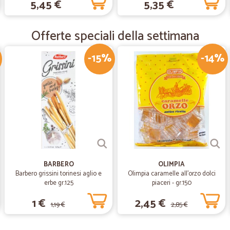
5,45 €
5,35 €
Mi sono trovata molto bene
Mi sono trovata molto bene, seguit
tempi, correttamente imballato. Sodd
Offerte speciali della settimana
-15%
-14%
—
Irina C.
Spedizione veloce
Spedizione veloce, servizio ottimo.
BARBERO
OLIMPIA
Barbero grissini torinesi aglio e
Olimpia caramelle all'orzo dolci
erbe gr.125
piaceri - gr.150
1 €
2,45 €
1,19 €
2,85 €