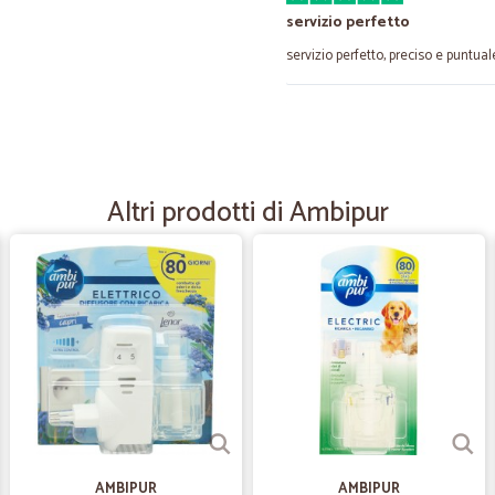
servizio perfetto
servizio perfetto, preciso e puntual
—
Claudio F.
Eleonora va in città
Servizio efficace. Bravi tutti, dal 
Altri prodotti di Ambipur
—
Lorena C.
Adeguato alle mie esigenze
Adeguato alle mie esigenze.
—
Elisabetta G
Eccellente
Spedizione veloce e ottima varietà d
dei piccoli campioni omaggio di var
AMBIPUR
AMBIPUR