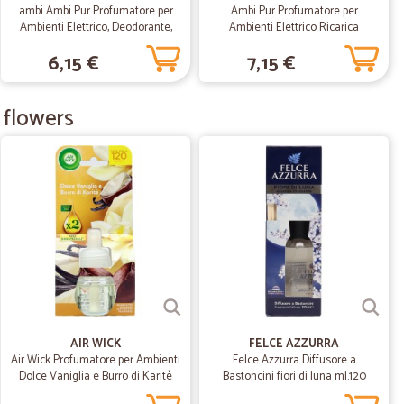
ambi Ambi Pur Profumatore per
Ambi Pur Profumatore per
Ambienti Elettrico, Deodorante,
Ambienti Elettrico Ricarica
Lenor Risveglio Primaverile,
3Volution, Oro e Fiori di Vaniglia
 L.
05/07/2020
6,15 €
7,15 €
Ricarica 20ml
20 ml
tti da me prenotati sono arrivati interi
 flowers
04/06/2020
01/04/2020
DI…
NSEGNA...E OTTIMO L'IMBALLO DELLA MERCE!! GRAZIE
AIR WICK
FELCE AZZURRA
Air Wick Profumatore per Ambienti
Felce Azzurra Diffusore a
Dolce Vaniglia e Burro di Karitè
Bastoncini fiori di luna ml.120
25/01/2020
Ricarica 19 mL