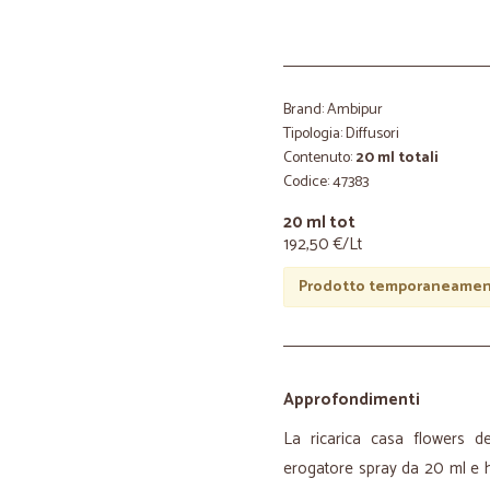
Brand: Ambipur
Tipologia: Diffusori
Contenuto:
20 ml totali
Codice: 47383
20 ml tot
192,50 €/Lt
Prodotto temporaneament
Approfondimenti
La ricarica casa flowers d
erogatore spray da 20 ml e ha