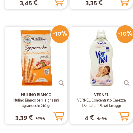
3,45 €
3,35 €
-10%
-10%
MULINO BIANCO
VERNEL
Mulino Bianco barilla grissini
VERNEL Concentrato Carezza
Sgranocchi 210 gr.
Delicata 1,15L 46 lavaggi
3,39 €
4 €
3,79 €
4,45 €