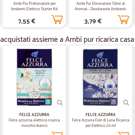
Ambi Pur Profumatore per
Ambi Pur Eliminatore Odori di
Ambienti Elettrico Starter Kit,
Animali - Deodorante Ambienti-
Lenor Freschezza di Capri, 20 ml
Ricarica 21,5 ml per Diffusore
—
Maria angela
7,55 €
3,79 €
Elettrico
Mi sono trovata benissimo .
Mi sono trovata benissimo .. i prodo
acquistati assieme a Ambi pur ricarica casa
—
Maurizio B.
Ottimo servizio
Ottimo servizio, veloce.
—
Elisa P.
ECCELLENTE LA TEMPISTICA 
ECCELLENTE LA TEMPISTICA DI CO
FELCE AZZURRA
FELCE AZZURRA
Felce azzurrsa elettrico ricarica
Felce Azzurra Fiori di Luna Ricarica
muschio bianco
per Elettrico 20 ml
—
Simona C.