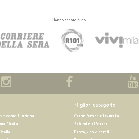
Hanno parlato di noi
Migliori categorie
o e come funziona
Carne fresca e lavorata
a Cicalia
Salumi e affettati
icalia
Pasta, riso e cerali