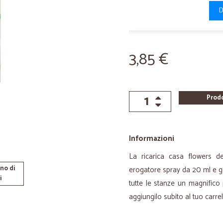
D
3,85 €
Prod
Informazioni
La ricarica casa flowers d
no di
erogatore spray da 20 ml e g
i
tutte le stanze un magnifico 
aggiungilo subito al tuo carre