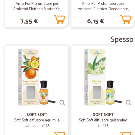
Ambi Pur Profumatore per
Ambi Pur Profumatore per
Ambienti Elettrico Starter Kit,
Ambienti Elettrico, Deodorante,
Lenor Oro e Fiori Vaniglia, 20 ml
Lenor Freschezza di Capri, Ricarica
7,55 €
6,15 €
20ml
Spesso 
SOFT SOFT
SOFT SOFT
Soft Soft diffusore agrumi e
Soft Soft diffusore gelsomino
cannella ml.125
ml.125