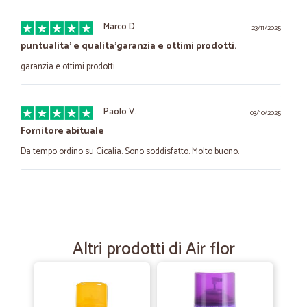
—
Marco D.
23/11/2025
puntualita' e qualita'garanzia e ottimi prodotti.
garanzia e ottimi prodotti.
—
Paolo V.
03/10/2025
Fornitore abituale
Da tempo ordino su Cicalia. Sono soddisfatto. Molto buono.
—
Car Z.
21/05/2024
Puntuali ed efficienti
Puntuali ed efficienti
Altri prodotti di Air flor
—
Trustpilot
12/10/2023
comodita'