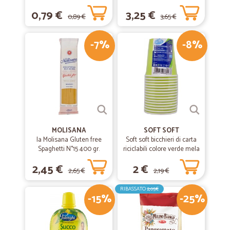
0,79 €
3,25 €
0,89 €
3,65 €
-7%
-8%
MOLISANA
SOFT SOFT
la Molisana Gluten free
Soft soft bicchieri di carta
Spaghetti N°15 400 gr.
riciclabili colore verde mela
cl.20 pz.15
2,45 €
2 €
2,65 €
2,19 €
RIBASSATO
2,05€
-15%
-25%