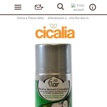
Home
Pulizia della casa
Deodoranti ambienti
Air flor deo matic ricarica muschio bianco ml.250