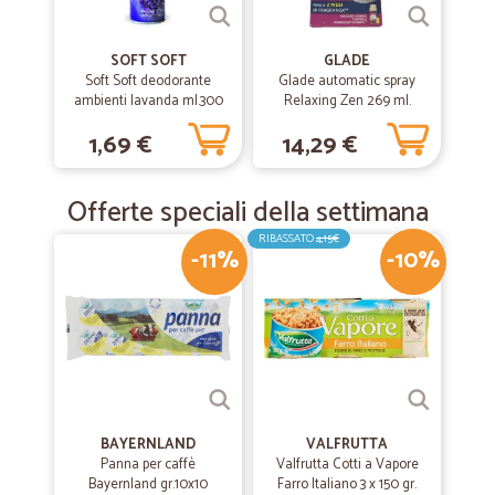
SOFT SOFT
GLADE
Soft Soft deodorante
Glade automatic spray
ambienti lavanda ml.300
Relaxing Zen 269 ml.
1,69 €
14,29 €
Offerte speciali della settimana
RIBASSATO
4,15€
-11%
-10%
BAYERNLAND
VALFRUTTA
Panna per caffè
Valfrutta Cotti a Vapore
Bayernland gr.10x10
Farro Italiano 3 x 150 gr.