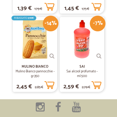
1,39 €
1,45 €
1,79 €
1,75 €
RIBASSATO
2,99€
-14%
-7%
MULINO BIANCO
SAI
Mulino Bianco pannocchie -
Sai alcool profumato -
gr.350
ml.500
2,45 €
2,59 €
2,85 €
2,79 €