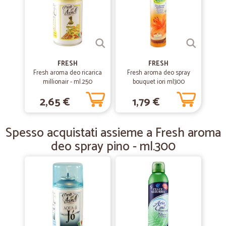
Imballo adeguato e spedizione veloce . Esperienza positiva, nulla di
negativo da segnalare
—
Orlando D.
22/06/2020
Impeccabili!
FRESH
FRESH
Fresh aroma deo ricarica
Fresh aroma deo spray
Impeccabili!
millionair - ml.250
bouquet iori ml300
2,65 €
1,79 €
—
Cristina G.
11/06/2020
Consegna veloce e precisa
Spesso acquistati assieme a Fresh aroma
Consegna veloce e precisa
deo spray pino - ml.300