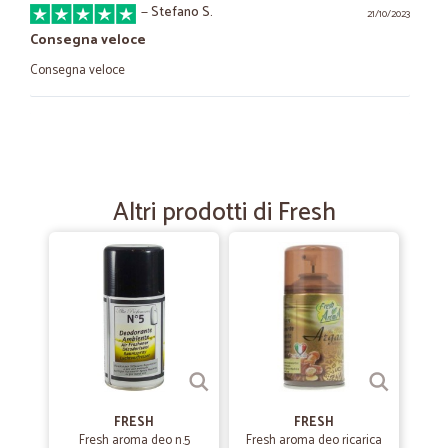
—
Stefano S.
21/10/2023
Consegna veloce
Consegna veloce
—
Giuliana M.
13/06/2022
ho preso prevalentemente frutta e…
ho preso prevalentemente frutta e verdura: prodotti eccellenti e
Altri prodotti di Fresh
freschissimi
—
Marco P.
23/03/2021
Tutto perfetto e puntuale .perfetto…
Tutto perfetto e puntuale .perfetto anche il confezionamento ed
imballaggio
—
Vincenzo D.
FRESH
FRESH
24/02/2021
Fresh aroma deo n.5
Fresh aroma deo ricarica