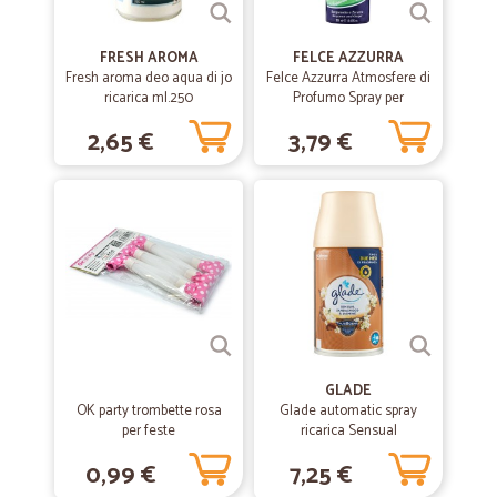
FRESH AROMA
FELCE AZZURRA
Fresh aroma deo aqua di jo
Felce Azzurra Atmosfere di
ricarica ml.250
Profumo Spray per
Ambienti Giardino Zen 250
2,65 €
3,79 €
ml.
GLADE
OK party trombette rosa
Glade automatic spray
per feste
ricarica Sensual
Sandalwood & Jasmine
0,99 €
7,25 €
269 ml.