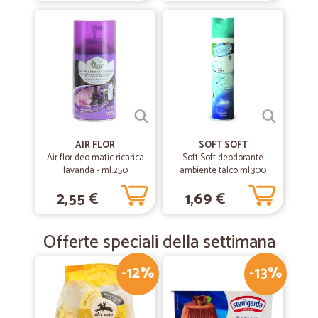
AIR FLOR
SOFT SOFT
Air flor deo matic ricarica
Soft Soft deodorante
lavanda - ml.250
ambiente talco ml.300
2,55 €
1,69 €
Offerte speciali della settimana
-12%
-13%