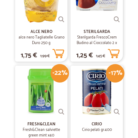
ALCE NERO
STERILGARDA
alce nero Tagliatelle Grano
Sterilgarda FrescoCrem
Duro 250 g
Budino al Cioccolato 2 x
100 gr.
1,75 €
1,25 €
1,99 €
1,45 €
-22%
-17%
FRESH&CLEAN
CIRIO
Fresh&Clean salviette
Cirio pelati gr.400
green mint x40