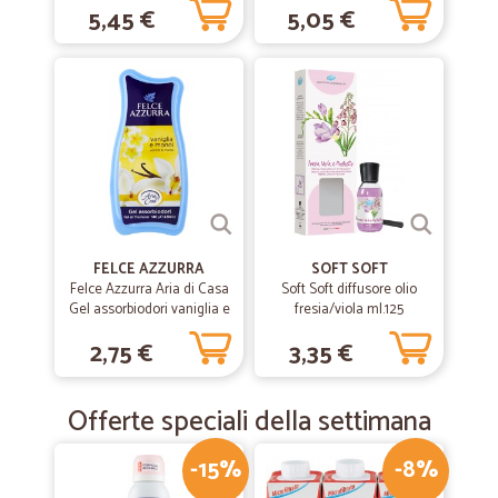
Gentilezza e professionalità
5,45 €
5,05 €
mL
Gentilezza e professionalità
FELCE AZZURRA
SOFT SOFT
Felce Azzurra Aria di Casa
Soft Soft diffusore olio
Gel assorbiodori vaniglia e
fresia/viola ml.125
monoi 140 gr.
2,75 €
3,35 €
Offerte speciali della settimana
-15%
-8%