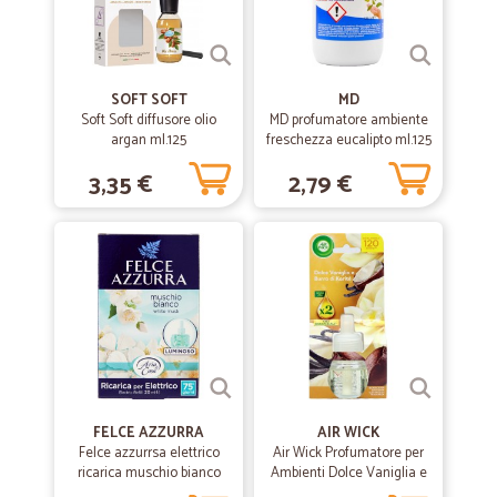
—
Donato B.
26/02/2020
Consegna avvenuta nei tempi concordati
SOFT SOFT
MD
Soft Soft diffusore olio
MD profumatore ambiente
Consegna avvenuta nei tempi concordati
argan ml.125
freschezza eucalipto ml.125
3,35 €
2,79 €
—
Poonam S.
24/12/2019
Molto bene il servizio
Molto bene il servizio
—
Francesco C.
03/08/2019
Continuate cosi
Consegna in tempo, pacco integro. Li raccomando.
FELCE AZZURRA
AIR WICK
Felce azzurrsa elettrico
Air Wick Profumatore per
—
Silvia B.
ricarica muschio bianco
Ambienti Dolce Vaniglia e
02/07/2019
Burro di Karitè Ricarica 19