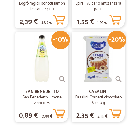
Logrò fagioli borlotti lamon
Spirali vulcano antizanzara
lessati gr.400
pz.10
2,39 €
1,55 €
2,89 €
1,95 €
-10%
-20%
SAN BENEDETTO
CASALINI
San Benedetto Limone
Casalini Cornetti cioccolato
Zero cl.75
6 x 50 g
0,89 €
2,35 €
0,99 €
2,95 €