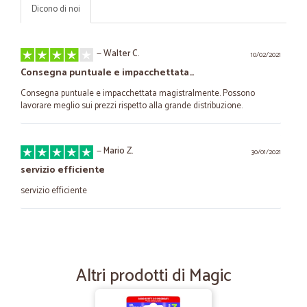
Dicono di noi
—
Walter C.
10/02/2021
Consegna puntuale e impacchettata…
Consegna puntuale e impacchettata magistralmente. Possono
lavorare meglio sui prezzi rispetto alla grande distribuzione.
—
Mario Z.
30/01/2021
servizio efficiente
servizio efficiente
—
Trustpilot
18/11/2020
Consegna perfetta (trasporto…
Altri prodotti di Magic
Consegna perfetta (trasporto refrigerato, consegna in cartoni ben
imballati: ogni vasetto di vetro imballato singolarmente), ottimo
servizio, rispetto dei tempi di consegna e tutto quanto richiesto è