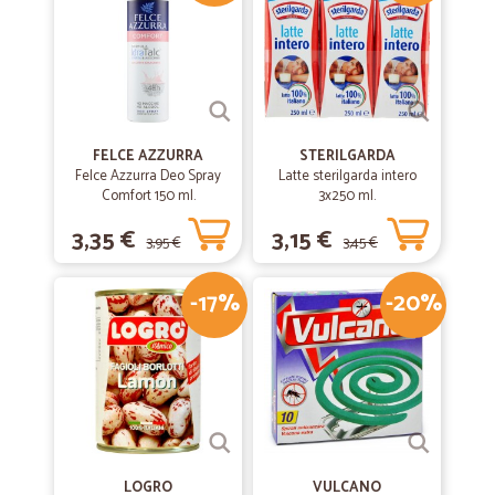
FELCE AZZURRA
STERILGARDA
Felce Azzurra Deo Spray
Latte sterilgarda intero
Comfort 150 ml.
3x250 ml.
3,35 €
3,15 €
3,95 €
3,45 €
-17%
-20%
LOGRO
VULCANO