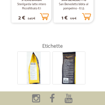
STERILGARDA
SAN BENEDETTO
Sterilgarda latte intero
San Benedetto bibita al
Microfiltrato lt.1
pompelmo - lt.1,5
2 €
1 €
2,45 €
1,19 €
Etichette