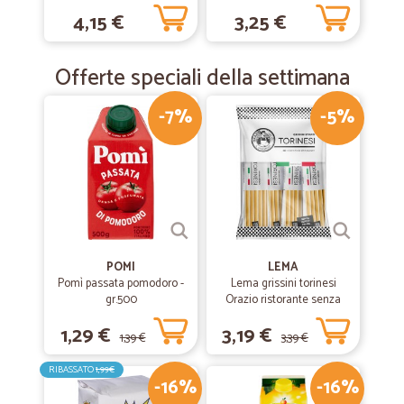
4,15 €
3,25 €
Offerte speciali della settimana
-7%
-5%
POMI
LEMA
Pomì passata pomodoro -
Lema grissini torinesi
gr.500
Orazio ristorante senza
olio di palma x30 gr.450
1,29 €
3,19 €
1,39 €
3,39 €
RIBASSATO
1,99€
-16%
-16%