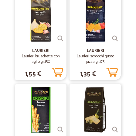
—
Schiaslo-spil srl S.
26/10/2020
Consegna a 5 stelle!
Le spedizioni ed i prodotti Cicalia sono impeccabili, sia nel loro stato
sia nella precisione di arrivo. Prezzi convenienti. Perchè non
utilizzarlo?Grazie e buon lavoro,
LAURIERI
LAURIERI
Laurieri bruschette con
Laurieri scrocchi gusto
—
Davide P.
aglio gr.150
pizza gr.175
17/04/2020
Ordinato la mattina
1,55 €
1,35 €
Ordinato la mattina, arrivato il pomeriggio! Unica nota è che dal
telefono non mi faceva ordinare quindi ho dovuto usare il PC.
—
Izabela S.
08/08/2019
Consegna veloce e chiusa molto bene…
Consegna veloce e chiusa molto bene (c'era parecchio vetro)