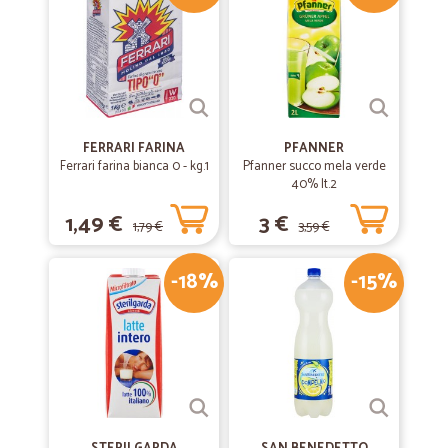
FERRARI FARINA
PFANNER
Ferrari farina bianca 0 - kg.1
Pfanner succo mela verde
40% lt.2
1,49 €
3 €
1,79 €
3,59 €
-18%
-15%