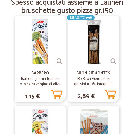
Spesso acquistati assieme a Laurieri
Efficienza e organizzazione!
bruschette gusto pizza gr.150
Tutto perfetto, grazie!
RIBASSATO
3,15€
BARBERO
BUON PIEMONTESI
Barbero grissini torinesi
Bo Buon Piemontesi
olio extra vergine di oliva
grissini 100% integrale -
gr.125
gr180
1,15 €
2,89 €