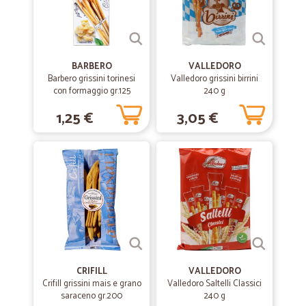
BARBERO
VALLEDORO
Barbero grissini torinesi
Valledoro grissini birrini
con formaggio gr.125
240 g
1,25 €
3,05 €
CRIFILL
VALLEDORO
Crifill grissini mais e grano
Valledoro Saltelli Classici
saraceno gr.200
240 g