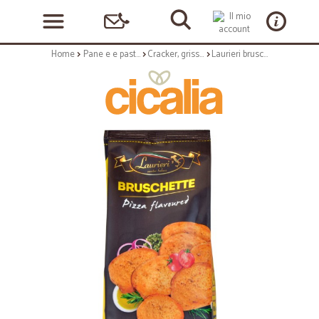
Home
Pane e e pasticceria
Cracker, grissini e vari
Laurieri bruschette gusto pizza gr.150