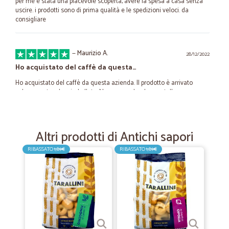
per me è stata una piacevole scoperta, avere la spesa a casa senza
uscire. i prodotti sono di prima qualità e le spedizioni veloci. da
consigliare
—
Maurizio A.
28/12/2022
Ho acquistato del caffè da questa…
Ho acquistato del caffè da questa azienda. Il prodotto è arrivato
velocemente e ben imballato. Non posso che dare 5 stelle.
—
Carmela F.
04/03/2022
Altri prodotti di Antichi sapori
Aspettative soddisfatte
RIBASSATO
1,89€
RIBASSATO
1,89€
Arrivato tutto freschissimo, nei tempi previsti. La qualità davvero
buona.
—
Alessandro B.
21/02/2021
Ottimo servizio..
Ottimo servizio... relativamente veloci.... comunque da consigliare...