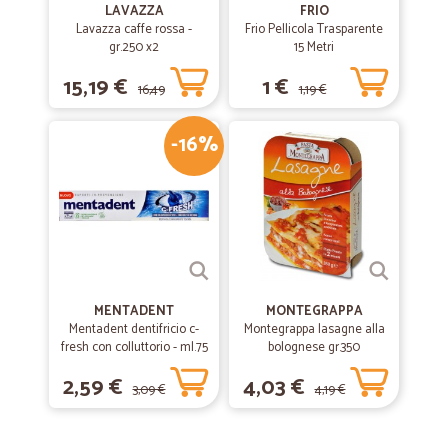
LAVAZZA
FRIO
Lavazza caffe rossa -
Frio Pellicola Trasparente
gr.250 x2
15 Metri
15,19 €
1 €
16,49
1,19 €
-16%
€
MENTADENT
MONTEGRAPPA
Mentadent dentifricio c-
Montegrappa lasagne alla
fresh con colluttorio - ml.75
bolognese gr.350
2,59 €
4,03 €
3,09 €
4,19 €