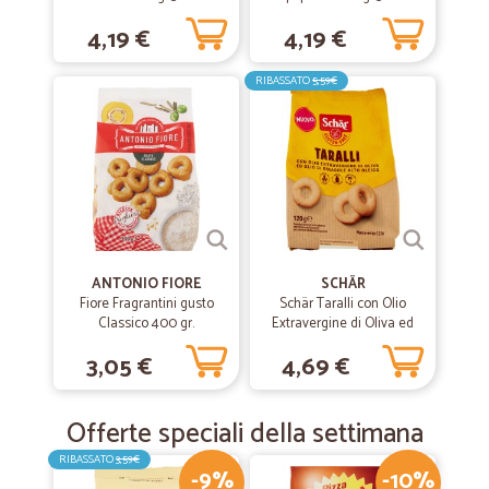
4,19 €
4,19 €
RIBASSATO
5,59€
ANTONIO FIORE
SCHÄR
Fiore Fragrantini gusto
Schär Taralli con Olio
Classico 400 gr.
Extravergine di Oliva ed
Olio di Girasole Alto Oleico
3,05 €
4,69 €
120 g
Offerte speciali della settimana
RIBASSATO
3,59€
-9%
-10%