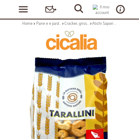
Home
Pane e e pasticceria
Cracker, grissini e vari
Atichi Sapori tarallini al peperoncino gr.250