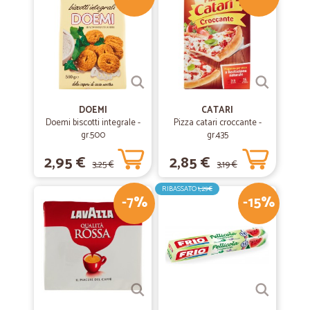
DOEMI
CATARI
Doemi biscotti integrale -
Pizza catari croccante -
gr.500
gr.435
2,95 €
2,85 €
3,25 €
3,19 €
RIBASSATO
1,29€
-7%
-15%