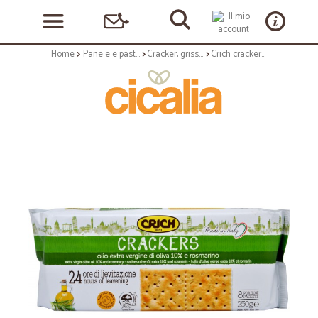
Home
Pane e e pasticceria
Cracker, grissini e vari
Crich crackers con olio extra vergine di oliva e rosmarino gr.250