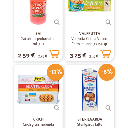
SAI
VALFRUTTA
Sai alcool profumato -
Valfrutta Cotti a Vapore
ml.500
Farro Italiano 3 x 150 gr.
2,59 €
3,25 €
2,79 €
3,65 €
-13%
-8%
CRICH
STERILGARDA
Crich gran merenda
Sterilgarda latte