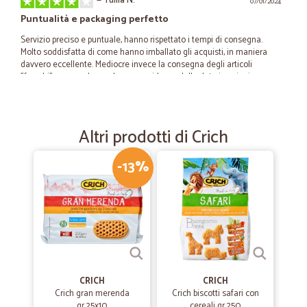
—
Tullia N.
07/01/2024
Puntualità e packaging perfetto
Servizio preciso e puntuale, hanno rispettato i tempi di consegna.
Molto soddisfatta di come hanno imballato gli acquisti, in maniera
davvero eccellente. Mediocre invece la consegna degli articoli
"freschi", con scadenze davvero a ridosso della data in cui mi sono
stati spediti. Peccato.
Altri prodotti di Crich
—
Stefania Z.
27/10/2020
Ottimo servizio
-13%
Prodotti consegnati con rapidità e precisone nei tempi e in ottimo
stato
—
Vittorio C.
28/06/2020
Ordine arrivato in 72h.Ottimo venditore…
Ordine arrivato in 72h.Ottimo venditore lo consiglio
CRICH
CRICH
Crich gran merenda
Crich biscotti safari con
gr.25x10
cereali gr.250