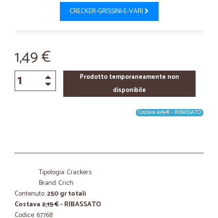
CRECKER-GRISSINI-E-VARI
1,49 €
Prodotto temporaneamente non
disponibile
Costava
2,15 €
- RIBASSATO
Tipologia: Crackers
Brand: Crich
Contenuto:
250 gr totali
Costava
2,15 €
- RIBASSATO
Codice: 67768