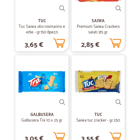
TUC
SAIWA
Tuc Saiwa olio rosmarino e
Premium Saiwa Crackers
erbe - gr.150 8pezzi
salati 315 gr.
3,65 €
2,85 €
GALBUSERA
TUC
Galbusera Trà 10 x 25 gr.
Saiwa tuc cracker - gr.250
3,05 €
3,55 €