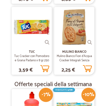
TUC
MULINO BIANCO
Tuc Cracker con Pomodoro
Mulino Bianco Fiori d'Acqua
e Grana Padano x 8 gr.250
Cracker Integrali Senza
Lievito Ricchi di Fibre 250g
3,59 €
2,25 €
Offerte speciali della settimana
RIBASSATO
4,15€
-7%
-10%