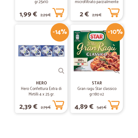
gr.25x10
microfiltrato parzialmente
scremato lt.1
1,99 €
2 €
2,29 €
2,19 €
-14%
-10%
HERO
STAR
Hero Confettura Extra di
Gran ragu Star classico
Mirtilli 4 x 25 gr.
gr.180 x2
2,39 €
4,89 €
2,79 €
5,45 €