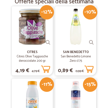
Offerte speciali della settimana
-12%
-10%
CITRES
SAN BENEDETTO
Citres Olive Taggiasche
San Benedetto Limone
denocciolate 200 gr.
Zero cl.75
4,19 €
0,89 €
4,79 €
0,99 €
-11%
-15%