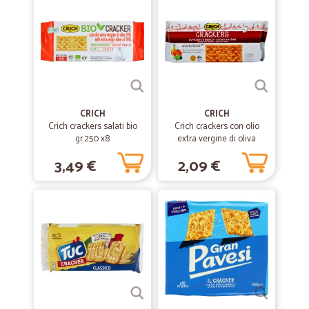
—
Consuelo B.
05/05/2019
Efficiente
Puntuali, precisi, merce ben imballata, prodotti freschi. Vasta scelta e
di tutte le marche. Personale cortese e disponibile.
CRICH
CRICH
Crich crackers salati bio
Crich crackers con olio
gr.250 x8
extra vergine di oliva
pomodoro e basilico gr.250
3,49 €
2,09 €