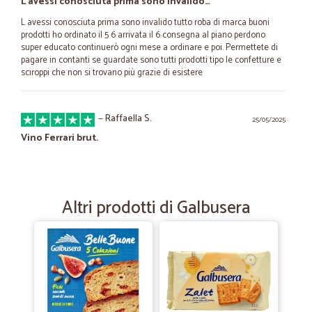
L avessi conosciuta prima sono invalido…
L avessi conosciuta prima sono invalido tutto roba di marca buoni
prodotti ho ordinato il 5 6 arrivata il 6 consegna al piano perdono
super educato continuerò ogni mese a ordinare e poi. Permettete di
pagare in contanti se guardate sono tutti prodotti tipo le confetture e
sciroppi che non si trovano più grazie di esistere
—
Raffaella S.
25/05/2025
Vino Ferrari brut.
Vino Ferrari brut. Ottimo prezzo rispetto alla qualità. Puntualità nella
spedizione. Raffaella Settanni
Altri prodotti di Galbusera
—
Antonella B.
22/02/2021
Cicalia eccellenza di spesa online
Cicalia, veloce nella consegna, prodotti ottimi, in particolar modo
frutta e verdura eccellenti. Sono ormai 4 anni che acquisto e son
sempre rimasta soddisfatta. Grazie