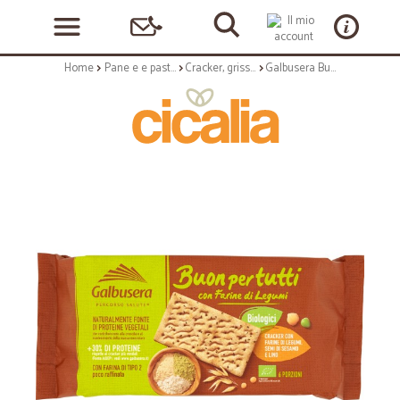
Home
Pane e e pasticceria
Cracker, grissini e vari
Galbusera Buonpertutti Cracker con Farine di Legumi, Semi di Sesamo e Lino 240 gr.