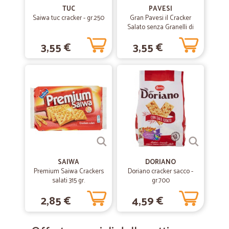
TUC
PAVESI
Saiwa tuc cracker - gr.250
Gran Pavesi il Cracker
Salato senza Granelli di
Sale in Superficie 560g
3,55 €
3,55 €
SAIWA
DORIANO
Premium Saiwa Crackers
Doriano cracker sacco -
salati 315 gr.
gr.700
2,85 €
4,59 €