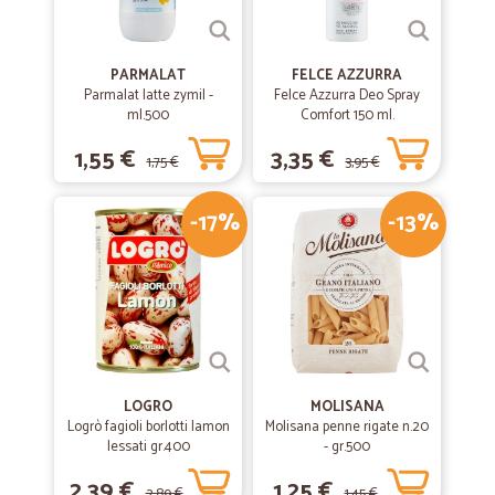
PARMALAT
FELCE AZZURRA
Parmalat latte zymil -
Felce Azzurra Deo Spray
ml.500
Comfort 150 ml.
1,55 €
3,35 €
1,75 €
3,95 €
-17%
-13%
LOGRO
MOLISANA
Logrò fagioli borlotti lamon
Molisana penne rigate n.20
lessati gr.400
- gr.500
2,39 €
1,25 €
2,89 €
1,45 €