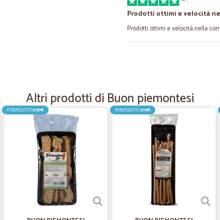
—
.
Prodotti ottimi e velocità ne
Prodotti ottimi e velocità nella co
—
Ezgi T.
Altri prodotti di Buon piemontesi
—
Italia F.
RIBASSATO
2,59€
RIBASSATO
3,15€
Precisi e affidabili
Precisi e affidabili. Tutto alla perfe
—
Sandro S.
Velocissimi nella consegna
Velocissimi nella consegna