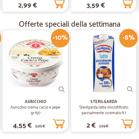
2,99 €
3,59 €
Molto bene e Veloce.
Offerte speciali della settimana
—
Silvia M.
È la prima volta che acquisto
-10%
-8%
È la prima volta che acquisto sul si
AURICCHIO
STERILGARDA
Auricchio crema cacio e pepe
Sterilgarda latte microfiltrato
gr.150
parzialmente scremato lt.1
4,55 €
2 €
5,05 €
2,19 €