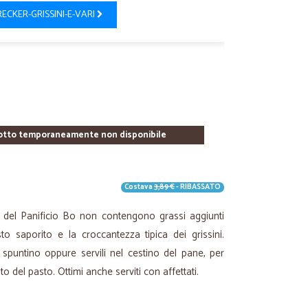
RECKER-GRISSINI-E-VARI
otto temporaneamente non disponibile
Costava
3,89 €
- RIBASSATO
qua del Panificio Bo non contengono grassi aggiunti
o saporito e la croccantezza tipica dei grissini.
spuntino oppure servili nel cestino del pane, per
o del pasto. Ottimi anche serviti con affettati.