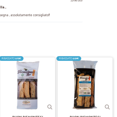
22/08/2021
lla…
nsegna , assolutamente consigliato!!
25/04/2021
08/09/2020
RIBASSATO
2,75€
RIBASSATO
2,59€
zione.
13/12/2019