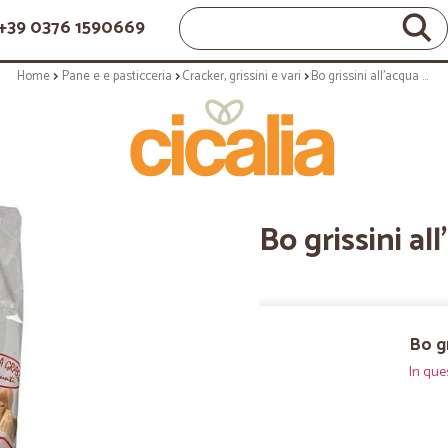
+39 0376 1590669
Home
Pane e e pasticceria
Cracker, grissini e vari
Bo grissini all'acqua - gr.350
Bo grissini al
Bo gr
In que