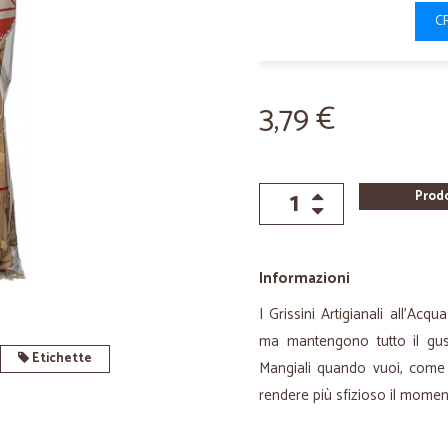
C
3,79 €
Prod
Informazioni
I Grissini Artigianali all'Ac
ma mantengono tutto il gust
Etichette
Mangiali quando vuoi, come 
rendere più sfizioso il moment