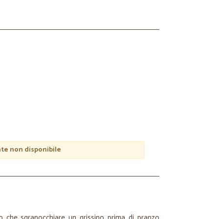
e non disponibile
o che sgranocchiare un grissino prima di pranzo