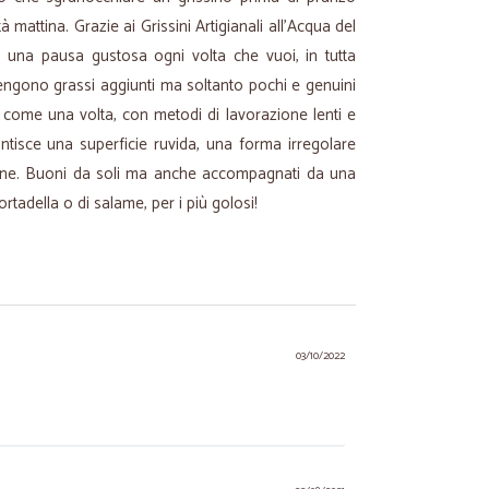
attina. Grazie ai Grissini Artigianali all'Acqua del
i una pausa gustosa ogni volta che vuoi, in tutta
ngono grassi aggiunti ma soltanto pochi e genuini
io come una volta, con metodi di lavorazione lenti e
ntisce una superficie ruvida, una forma irregolare
zione. Buoni da soli ma anche accompagnati da una
ortadella o di salame, per i più golosi!
03/10/2022