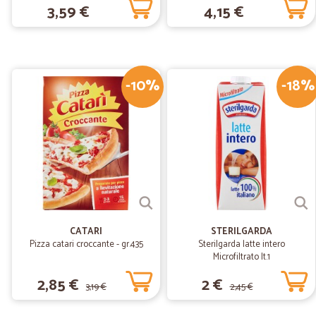
3,59 €
4,15 €
-10%
-18%
CATARI
STERILGARDA
Pizza catari croccante - gr.435
Sterilgarda latte intero
Microfiltrato lt.1
2,85 €
2 €
3,19 €
2,45 €