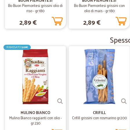
BUON PIEMONTESI
BUON PIEMONTESI
Bo Buon Piemontesi grissini olio di
Bo Buon Piemontesi grissini con
riso - gr.180
olio di mais - gr.180
2,89 €
2,89 €
Spesso
RIBASSATO
3,69€
MULINO BIANCO
CRIFILL
Mulino Bianco raggianti con olio -
Crifill grissini con rosmarino gr200
gr.230