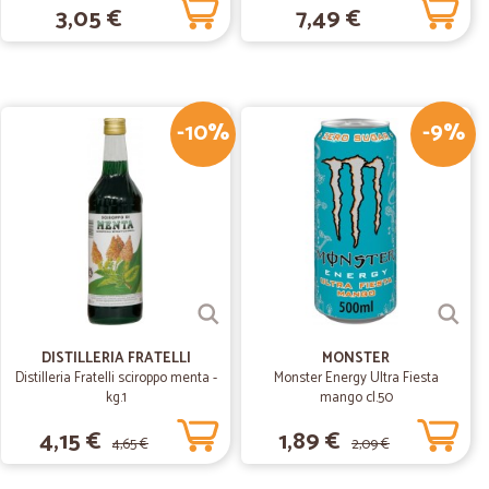
3,05 €
7,49 €
11/02/2019
 sul sito…
-10%
-9%
to e mi ritengo soddisfatta.
DISTILLERIA FRATELLI
MONSTER
Distilleria Fratelli sciroppo menta -
Monster Energy Ultra Fiesta
kg.1
mango cl.50
4,15 €
1,89 €
4,65 €
2,09 €