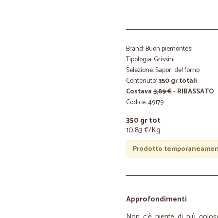
Brand: Buon piemontesi
Tipologia: Grissini
Selezione: Sapori del forno
Contenuto:
350 gr totali
Costava
3,89 €
- RIBASSATO
Codice: 49179
350 gr tot
10,83 €/Kg
Prodotto temporaneament
Approfondimenti
Non c'è niente di più golos