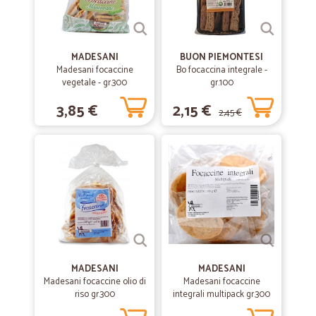
MADESANI
BUON PIEMONTESI
Madesani focaccine
Bo focaccina integrale -
vegetale - gr.300
gr.100
3,85 €
2,15 €
2,45 €
MADESANI
MADESANI
Madesani focaccine olio di
Madesani focaccine
riso gr.300
integrali multipack gr.300