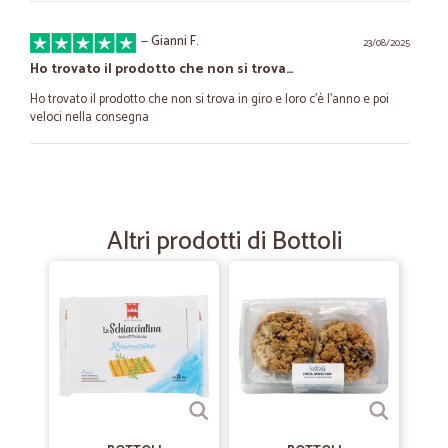
—
Gianni F.
23/08/2025
Ho trovato il prodotto che non si trova…
Ho trovato il prodotto che non si trova in giro e loro c'è l'anno e poi
veloci nella consegna
—
Valter A.
01/07/2025
Sono molto precisi e affidabili
Altri prodotti di Bottoli
Sono molto precisi e affidabili, sono molto soddisfatto
—
Carla C.
01/06/2023
Mi trovo bene con Cicalia
Mi trovo bene con Cicalia, vastissima gamma di prodotti freschi e di
qualità, forse i prezzi non troppo convenienti. Consegne sempre veloci
e puntuali. Lo consiglio.