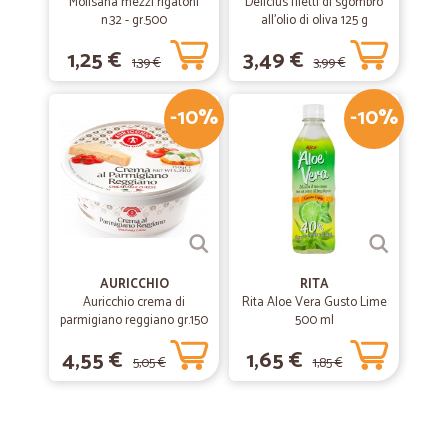
Molisana mezzi rigatoni
Delicius filetti di sgombro
n.32 - gr.500
all'olio di oliva 125 g
1,25 €
3,49 €
1,39 €
3,99 €
-10%
-10%
AURICCHIO
RITA
Auricchio crema di
Rita Aloe Vera Gusto Lime
parmigiano reggiano gr.150
500 ml
4,55 €
1,65 €
5,05 €
1,85 €