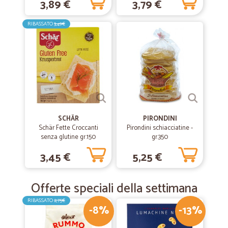
3,89 €
3,79 €
RIBASSATO
3,49€
SCHÄR
PIRONDINI
Schär Fette Croccanti
Pirondini schiacciatine -
senza glutine gr.150
gr.350
3,45 €
5,25 €
Offerte speciali della settimana
RIBASSATO
2,75€
-8%
-13%