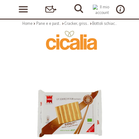
Home
Pane e e pasticceria
Cracker, grissini e vari
Bottoli schiacciatina kamut - gr.95 x3