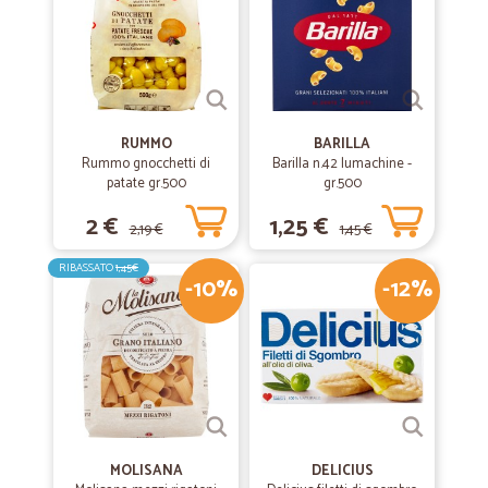
RUMMO
BARILLA
Rummo gnocchetti di
Barilla n.42 lumachine -
patate gr.500
gr.500
2 €
1,25 €
2,19 €
1,45 €
RIBASSATO
1,45€
-10%
-12%
MOLISANA
DELICIUS