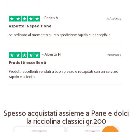
—
Enrico A.
14/04/2025
aspetto la spedizione
se ordinato al momento giusto spedizione rapida e ineccepibile
—
Alberto M.
27/03/2025
Prodotti eccellenti
Prodotti eccellenti venduti a buon prezzo e recapitati con un servizio
rapido e attento
—
Rossana M.
22/04/2024
Ottimo fornitore
Spesso acquistati assieme a Pane e dolci
Consegna veloce, imballo perfetto, ottimo assortimento, prodotti
la ricciolina classici gr.200
eccellenti