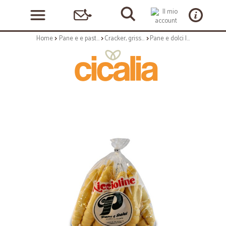
Home
Pane e e pasticceria
Cracker, grissini e vari
Pane e dolci la ricciolina classici gr.200