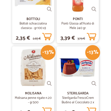
BOTTOLI
PONTI
Bottoli schiacciatina
Ponti Glassa all'Aceto di
classica - gr.100 x3
Mele 240 gr.
2,35 €
3,39 €
2,65 €
3,79 €
-13%
-13%
MOLISANA
STERILGARDA
Molisana penne rigate n.20
Sterilgarda FrescoCrem
- gr.500
Budino al Cioccolato 2 x
100 gr.