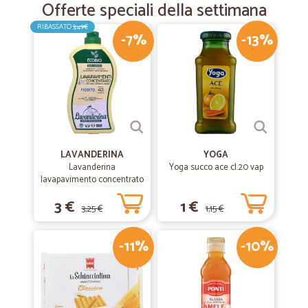
Offerte speciali della settimana
Consegna puntuale e prodotto ottimo. Soddisfatta
RIBASSATO
3,49€
-7%
-13%
LAVANDERINA
YOGA
Lavanderina
Yoga succo ace cl.20 vap
lavapavimento concentrato
fiorito bio lt.1
3 €
1 €
3,25 €
1,15 €
-11%
-10%