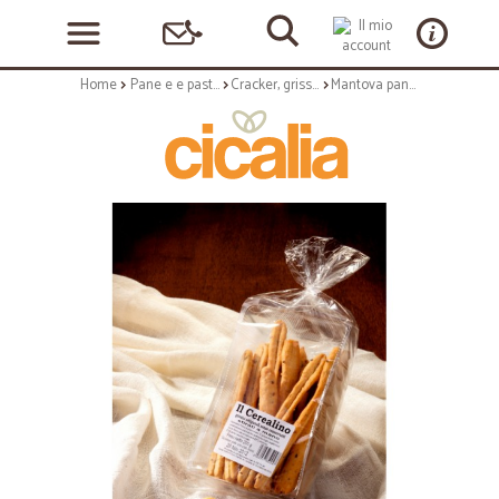
Home
Pane e e pasticceria
Cracker, grissini e vari
Mantova pane cerealino - gr.200