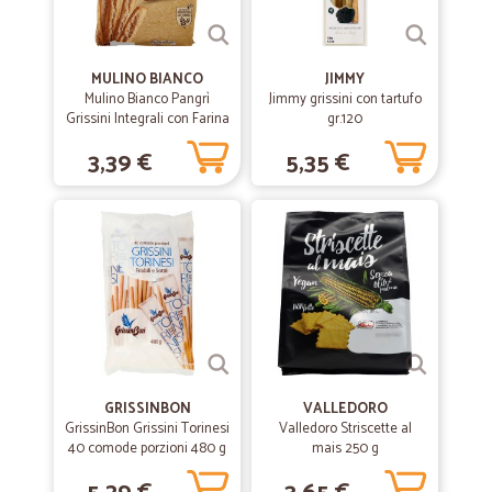
MULINO BIANCO
JIMMY
Mulino Bianco Pangrì
Jimmy grissini con tartufo
Grissini Integrali con Farina
gr.120
Sostenibile 250g
3,39 €
5,35 €
GRISSINBON
VALLEDORO
GrissinBon Grissini Torinesi
Valledoro Striscette al
40 comode porzioni 480 g
mais 250 g