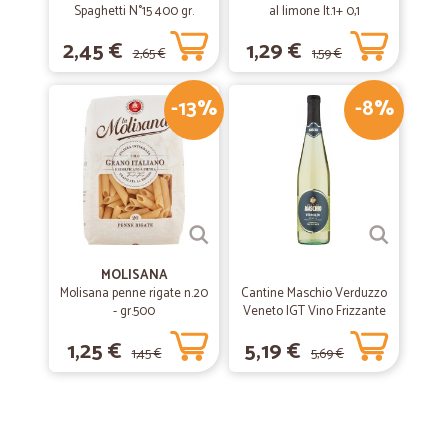
Spaghetti N°15 400 gr.
al limone lt.1+ 0,1
2,45 €
1,29 €
2,65 €
1,59 €
-13%
-8%
MOLISANA
Molisana penne rigate n.20
Cantine Maschio Verduzzo
- gr.500
Veneto IGT Vino Frizzante
75 cl.
1,25 €
5,19 €
1,45 €
5,69 €