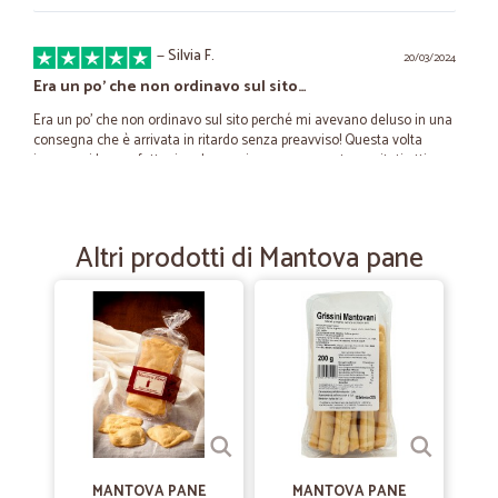
—
Silvia F.
20/03/2024
Era un po’ che non ordinavo sul sito…
Era un po’ che non ordinavo sul sito perché mi avevano deluso in una
consegna che è arrivata in ritardo senza preavviso! Questa volta
invece mi hanno fatto ricredere e si sono veramente meritati ottima
recensione
Altri prodotti di Mantova pane
—
Patrizia V.
23/05/2022
Prodotti buonissimi
Prodotti buonissimi. Alta qualità. Ormai non ti mollo Cicalia
—
Lorenzo R.
30/10/2021
Prodotti ottimi e spedizione molto…
Prodotti ottimi e spedizione molto veloce.
MANTOVA PANE
MANTOVA PANE