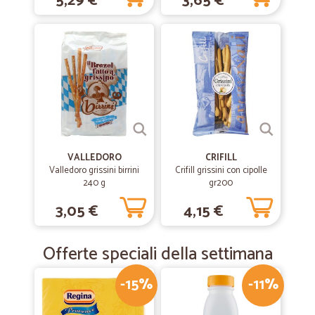
5,29 €
3,65 €
VALLEDORO
CRIFILL
Valledoro grissini birrini
Crifill grissini con cipolle
240 g
gr200
3,05 €
4,15 €
Offerte speciali della settimana
-15%
-11%