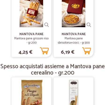
ottimo, tutto bene, tempi, consegna, imballo
—
Stefano Z.
09/09/2019
Cortesia ed attenzione alle esigenze
Rapidi ed esaustivi nel rispondere ad una mia richiesta di
MANTOVA PANE
MANTOVA PANE
informazioni. Il prodotto è arrivato puntuale.
Mantova pane grissoni riso
Mantova pane
- gr.200
sbrisolona+ciocc. - gr.300
4,25 €
6,19 €
—
Alvil B.
05/04/2019
Tutto ottimo
Spesso acquistati assieme a Mantova pane
Tutto ottimo ! Grazie !
cerealino - gr.200