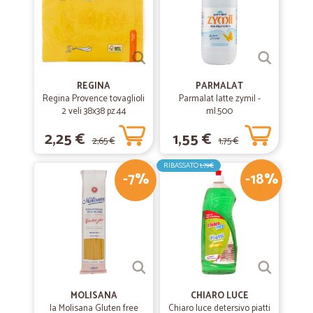
REGINA
PARMALAT
Regina Provence tovaglioli
Parmalat latte zymil -
2 veli 38x38 pz.44
ml.500
2,25 €
1,55 €
2,65 €
1,75 €
RIBASSATO
1,79€
-7%
-18%
MOLISANA
CHIARO LUCE
la Molisana Gluten free
Chiaro luce detersivo piatti