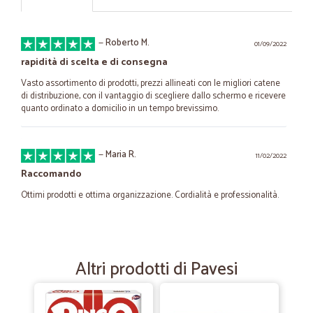
—
Roberto M.
01/09/2022
rapidità di scelta e di consegna
Vasto assortimento di prodotti, prezzi allineati con le migliori catene
di distribuzione, con il vantaggio di scegliere dallo schermo e ricevere
quanto ordinato a domicilio in un tempo brevissimo.
—
Maria R.
11/02/2022
Raccomando
Ottimi prodotti e ottima organizzazione. Cordialità e professionalità.
—
Stefano B.
05/11/2020
Prodotti perfetti come da ordine…
Altri prodotti di Pavesi
Prodotti perfetti come da ordine ,consegna velocissima prezzi buoni,
sicuramente ordinerò ancora.