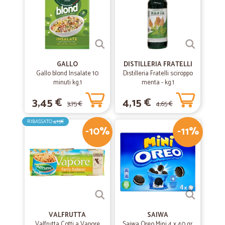
GALLO
DISTILLERIA FRATELLI
Gallo blond Insalate 10
Distilleria Fratelli sciroppo
minuti kg.1
menta - kg.1
3,45 €
4,15 €
3,75 €
4,65 €
RIBASSATO
4,15€
-10%
-11%
VALFRUTTA
SAIWA
Valfrutta Cotti a Vapore
Saiwa Oreo Mini 4 x 40 gr.