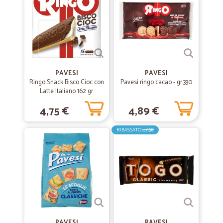
—
Andrea R.
31/10/2020
MOLTO BENE.
PRODOTTI MOLTO BUONI E SERVIZIO MOLTO VELOCE! OTTIMO!
PAVESI
PAVESI
—
Viola C.
Ringo Snack Bisco Cioc con
Pavesi ringo cacao - gr.330
24/09/2020
Latte Italiano 162 gr.
Tutto ok!
4,75 €
4,89 €
Tutto ok! Un piccolo disguido con il fornitore ma la.merce e' arrivata
nei tempi previsti
RIBASSATO
4,65€
—
Carla B.
01/07/2020
esperimento riuscito
Servizio efficiente, cibo, anche il più deperibile, tipo fragole, giunto in
buone condizioni, davvero soddisfatta.
PAVESI
—
Patrizia C.
PAVESI