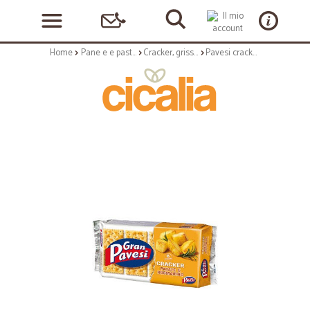
Home
Pane e e pasticceria
Cracker, grissini e vari
Pavesi cracker patate e rosmarino - gr.250