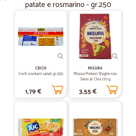
patate e rosmarino - gr.250
velocità nella consegn
CRICH
MISURA
Crich crackers salati gr.250
Misura Protein Sfoglie con
Semi di Chia 170 g
1,79 €
3,55 €