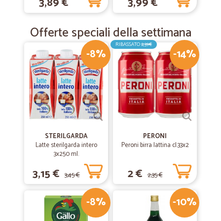
3,89 €
3,99 €
350 g
Offerte speciali della settimana
RIBASSATO
2,39€
-8%
-14%
STERILGARDA
PERONI
Latte sterilgarda intero
Peroni birra lattina cl.33x2
3x250 ml.
3,15 €
2 €
3,45 €
2,35 €
-8%
-10%