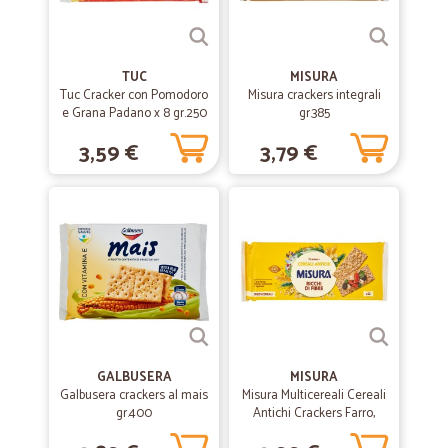
TUC
MISURA
Tuc Cracker con Pomodoro
Misura crackers integrali
e Grana Padano x 8 gr.250
gr.385
3,59 €
3,79 €
GALBUSERA
MISURA
Galbusera crackers al mais
Misura Multicereali Cereali
gr.400
Antichi Crackers Farro,
Grano Saraceno e Quinoa