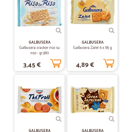
..............
—
Renato Z.
17/06/2020
Ottimo fornitore
GALBUSERA
GALBUSERA
Ottimo fornitore. Gentili e professionalità
Galbusera cracker riso su
Galbusera Zalet 6 x 85 g
riso - gr.380
3,45 €
4,89 €
—
Cinzia C.
30/03/2020
Ottimo servizio
Anche con moltissime ordinazioni, consegnano tempestivamente (1-
2 giorni, in realtà è più frequente 1 giorno). Se ci fossero anche i
surgelati sarebbe più che perfetto!
—
Desirè G.
29/02/2020
Ottimo servizio e merce eccellente
Ottimo servizio e merce eccellente
GALBUSERA
GALBUSERA