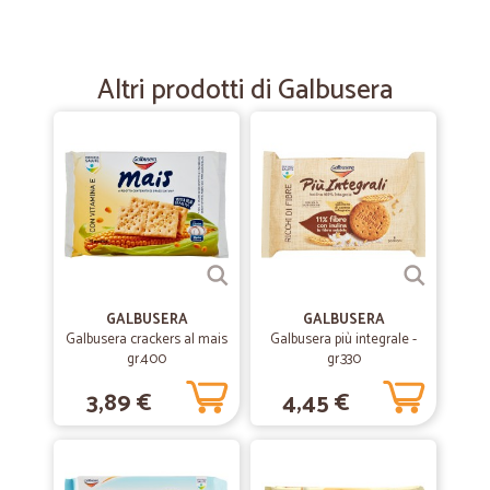
—
Fabio B.
10/04/2022
Sono soddisfatto
Altri prodotti di Galbusera
Sono soddisfatto
—
Elena C.
06/04/2022
biscotti in tempo reale
Ho ordinato dei biscotti introvabili qui da me ed in pochissimo tempo
li ho ricevuti! SUPER
—
Maria C.
GALBUSERA
GALBUSERA
28/08/2020
Galbusera crackers al mais
Galbusera più integrale -
Ottimo
gr.400
gr.330
Ottimo servizio
3,89 €
4,45 €
—
Simona G.
30/07/2020
....