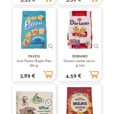
PAVESI
DORIANO
Gran Pavesi Sfoglie Plain
Doriano cracker sacco -
180 gr.
gr.700
3,89 €
4,59 €