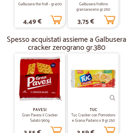
Galbusera the froll - gr.400
Galbusera frollino
gransaraceno gr.260
—
Maurizio G.
29/10/2019
4,49 €
3,75 €
tutto ok
tutto ok ottima la consegna del fresco
Spesso acquistati assieme a Galbusera
cracker zerograno gr.380
PAVESI
TUC
Gran Pavesi il Cracker
Tuc Cracker con Pomodoro
Salato 560g
e Grana Padano x 8 gr.250
3,55 €
3,59 €