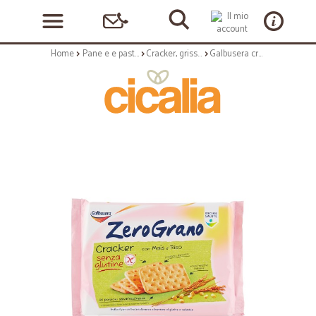
Home
Pane e e pasticceria
Cracker, grissini e vari
Galbusera cracker zerograno gr.380