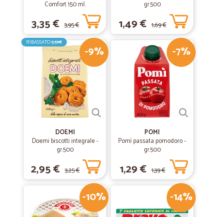
Comfort 150 ml.
gr.500
3,35 €
1,49 €
3,95 €
1,69 €
RIBASSATO
3,59€
-9%
-7%
DOEMI
POMI
Doemi biscotti integrale -
Pomì passata pomodoro -
gr.500
gr.500
2,95 €
1,29 €
3,25 €
1,39 €
-10%
-14%