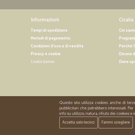
Informazioni
Cicalia
Tempi di spedizione
Chi siam
Metodi di pagamento
Programm
Condizioni d'uso e di vendita
Perché C
Privacy e cookie
Dicono d
Cookie banner
Dove sp
Questo sito utilizza cookies anche di terz
pubblicitari che potrebbero interessati. P
info su utilizzo, natura, rifiuto dei cookies e
Accetta solo tecnici
Fammi sciegliere