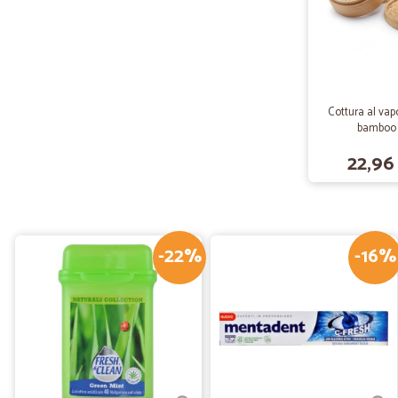
Cottura al vap
bamboo 
22,96
-22%
-16%