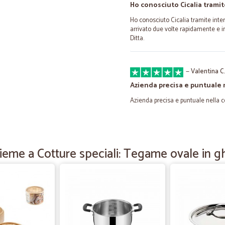
Ho conosciuto Cicalia tramit
Ho conosciuto Cicalia tramite intern
arrivato due volte rapidamente e in
Ditta.
—
Valentina C
Azienda precisa e puntuale 
Azienda precisa e puntuale nella c
—
Eleonora C.
Servizio ottimo tutto buono
ieme a Cotture speciali: Tegame ovale in g
Servizio ottimo, patate al forno m
—
Cristina T.
Servizio eccellente,ottima…