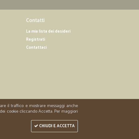
Contatti
La mia lista dei desideri
Registrati
Contattaci
zzare il traffico e mostrare messaggi anche
 dei cookie cliccando Accetta. Per maggiori
CHIUDI E ACCETTA