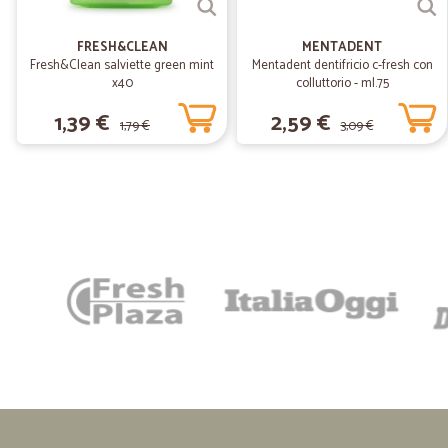
FRESH&CLEAN
MENTADENT
Fresh&Clean salviette green mint
Mentadent dentifricio c-fresh con
x40
colluttorio - ml.75
1,39 €
2,59 €
1,79 €
3,09 €