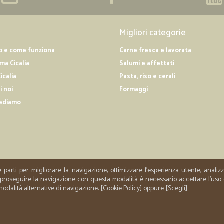
Migliori categorie
o e come funziona
Carne fresca e lavorata
a Cicalia
Salumi e affettati
icalia
Pasta, riso e cerali
i noi
Formaggi
ediamo
e parti per migliorare la navigazione, ottimizzare l'esperienza utente, anali
er proseguire la navigazione con questa modalità è necessario accettare l'uso
 modalità alternative di navigazione: [
Cookie Policy
] oppure [
Scegli
]