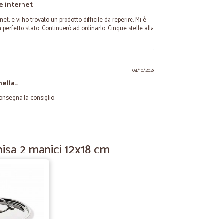
e internet
et, e vi ho trovato un prodotto difficile da reperire. Mi è
 perfetto stato. Continuerò ad ordinarlo. Cinque stelle alla
.
04/10/2023
nella…
onsegna la consiglio.
16/10/2020
 e fresco
hisa 2 manici 12x18 cm
olto buone, verdure cotta fresca e buona, carne benissimo
27/08/2020