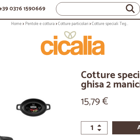
+39 0376 1590669
Home
Pentole e cottura
Cotture particolari
Cotture speciali: Tegame ovale in ghisa 2 manici 12x18 cm
Cotture speci
ghisa 2 manic
15,79 €