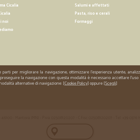
a Cicalia
Salumi e affettati
icalia
Pasta, riso e cerali
i noi
Formaggi
ediamo
e parti per migliorare la navigazione, ottimizzare l'esperienza utente, anali
er proseguire la navigazione con questa modalità è necessario accettare l'uso
 modalità alternative di navigazione: [
Cookie Policy
] oppure [
Scegli
]
 35 - 46100 - Mantova (MN) - P.iva 02508120207 - C.Fisc 02508120207 - Tel. +39 0376