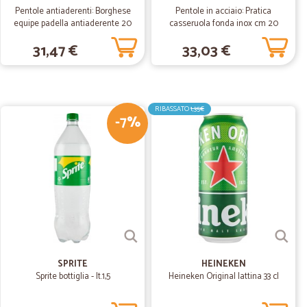
e venerdì il pacco era già arrivato e in più c’erano
Pentole antiaderenti: Borghese
Pentole in acciaio: Pratica
equipe padella antiaderente 20
casseruola fonda inox cm 20
cm
31,47 €
33,03 €
04/11/2020
RIBASSATO
1,35€
-7%
18/08/2020
ilissimi
i
19/07/2019
SPRITE
HEINEKEN
Sprite bottiglia - lt.1,5
Heineken Original lattina 33 cl
a veramente molto bene, per velocità e cortesia e teneri