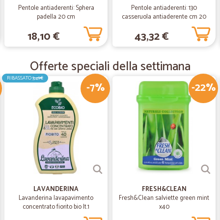
Ordinato giovedì verso mezzogiorno 
Pentole antiaderenti: Sphera
Pentole antiaderenti: 130
anche degli omaggi. Tutto perfetto
padella 20 cm
casseruola antiaderente cm 20
18,10 €
43,32 €
—
Mario A.
Offerte speciali della settimana
Ottimo servizio
Ottimo servizio
RIBASSATO
3,49€
-7%
-22%
—
Chiara C.
Ottimo servizi e corrieri gent
Ottimo servizi e corrieri gentilissim
—
Gloria M.
Ottimo sito
LAVANDERINA
FRESH&CLEAN
Lavanderina lavapavimento
Fresh&Clean salviette green mint
Ottimo sito dove io mi sono trovat
concentrato fiorito bio lt.1
x40
sempre informata sui tuoi acquisti.