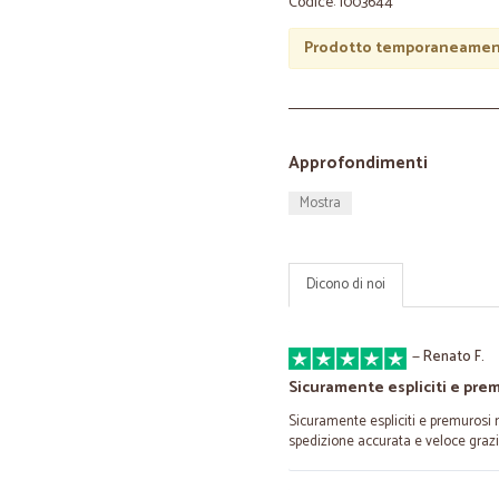
Codice: 1003644
Prodotto temporaneament
Approfondimenti
Mostra
Dicono di noi
—
Renato F.
Sicuramente espliciti e pre
Sicuramente espliciti e premurosi ne
spedizione accurata e veloce grazi