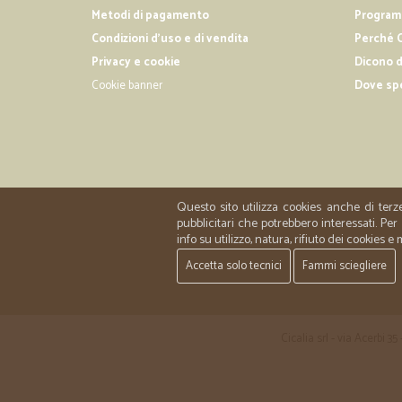
Metodi di pagamento
Programm
Condizioni d'uso e di vendita
Perché C
Privacy e cookie
Dicono d
Cookie banner
Dove sp
Questo sito utilizza cookies anche di terz
pubblicitari che potrebbero interessati. P
info su utilizzo, natura, rifiuto dei cookies e
Accetta solo tecnici
Fammi sciegliere
Cicalia srl - via Acerbi