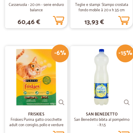
Casseruola - 20 cm - serie enduro
Teglie e stampi: Stampo crostata
balance
fondo mobile ã 20 x h 3,5 cm
60,46 €
13,93 €
-6%
-15%
FRISKIES
SAN BENEDETTO
Friskies Purina gatto crocchette
San Benedetto bibita al pompelmo
adult con coniglio, pollo e verdure
- lt.1,5
scatola gr.400