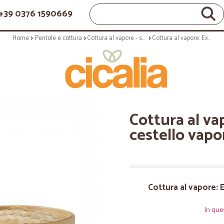
+39 0376 1590669
Home
Pentole e cottura
Cottura al vapore - sushi
Cottura al vapore: Excellence cestello vapore in bamboo 20cm
Cottura al va
cestello vap
Cottura al vapore:
In que