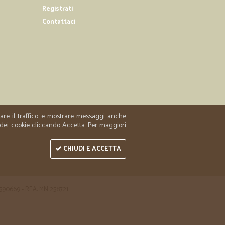
Registrati
Contattaci
zzare il traffico e mostrare messaggi anche
 dei cookie cliccando Accetta. Per maggiori
CHIUDI E ACCETTA
 1590669 - REA: MN 258721