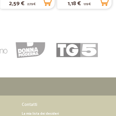
2,59 €
1,18 €
2,79 €
1,19 €
19/05/2019
to positivo. Grazie
ente, consigliati!!!! . Sicuramente rifarò acquisti. Grazie!!!
06/03/2019
odotti, suddivisi in modo chiaro per categorie quindi molto
ne.
Contatti
La mia lista dei desideri