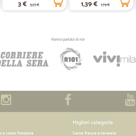
3 €
1,39 €
3,25 €
1,79 €
—
Fausto T.
Servizio impeccabile!! Acquis
Ottimi prodotti, qualità prezzo eccell
Hanno parlato di noi
—
Andrea P.
Spesa online super!
Ottimo servizio, ampia scelta di pr
facile e intuitivo fare la spesa onli
Migliori categorie
o e come funziona
Carne fresca e lavorata