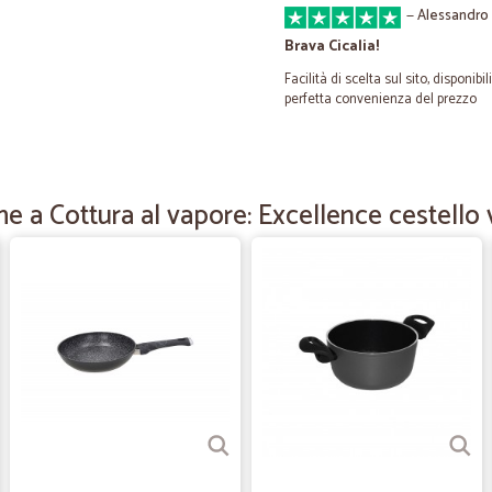
—
Alessandro 
Brava Cicalia!
Facilità di scelta sul sito, disponib
perfetta convenienza del prezzo
—
Romina M.
Serietà Professionae
me a Cottura al vapore: Excellence cestel
Il prezzo, la modalità di acquisto e 
—
Mario P.
Great delivery service with 
Great delivery service with averag
—
Veronica G.
Ordinato giovedì verso mez