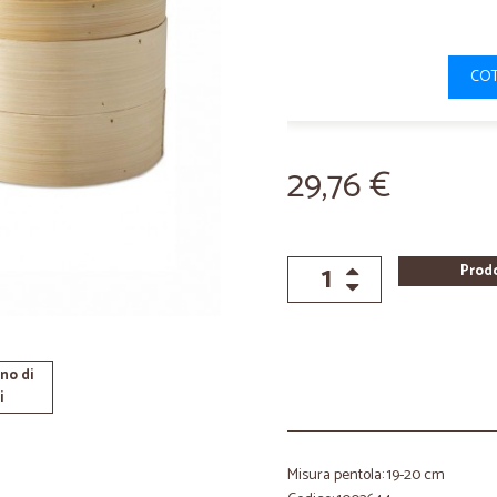
COT
29,76 €
Prod
no di
i
Misura pentola: 19-20 cm