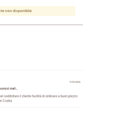
e non disponibile
11/10/2025
murosi nel…
l soddisfare il cliente facilità di ordinare a buon prezzo
e Cicalia