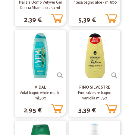
Malizia Uomo Vetyver Gel
Intesa bagno aloe - ml.500
Doccia Shampoo 250 mL
2,39 €
5,39 €
VIDAL
PINO SILVESTRE
Vidal bagno white musk -
Pino silvestre bagno
ml.500
vaniglia ml.750
2,95 €
3,39 €