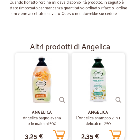
Quando ho fatto l'ordine mi dava disponibilità prodotto, in seguito è
stato rimborsato per mancanza quantitativo ordinato, rifaccio l'ordine
e mi viene accettato e inviato. Questo non dovrebbe succedere.
—
Maristella F.
02/07/2025
Ottimi prezzi e consegna velocissima.
Altri prodotti di Angelica
Ottimi prezzi e consegna velocissima.
—
Maria cristina G.
25/03/2023
puntuali e precisi
puntuali e precisi, mai un errore e spedizioni celeri.
—
Trustpilot
ANGELICA
ANGELICA
29/03/2021
Angelica bagno avena
L'Angelica shampoo 2 in 1
Eccellente !!
officinale ml.500
delicati ml.250
Sono anni che acquisto da Cicalia, sempre il Top. Consegna
3,25 €
2,35 €
refrigerata perfetta, ordine fatto giovedì, questa mattina alle 8.40 è