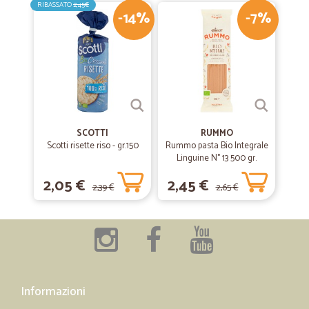
RIBASSATO
2,45€
-14%
-7%
SCOTTI
RUMMO
Scotti risette riso - gr.150
Rummo pasta Bio Integrale
Linguine N° 13 500 gr.
2,05 €
2,45 €
2,39 €
2,65 €
Informazioni