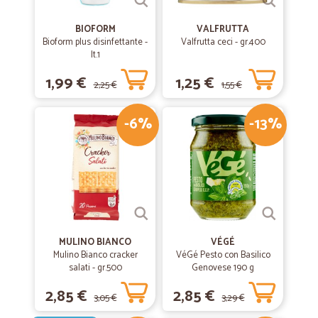
BIOFORM
VALFRUTTA
Bioform plus disinfettante -
Valfrutta ceci - gr.400
lt.1
1,99 €
1,25 €
2,25 €
1,55 €
-6%
-13%
MULINO BIANCO
VÉGÉ
Mulino Bianco cracker
VéGé Pesto con Basilico
salati - gr.500
Genovese 190 g
2,85 €
2,85 €
3,05 €
3,29 €