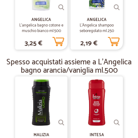
—
Claudio G.
16/01/2020
Buoni prezzi Consegna sollecita.
ANGELICA
ANGELICA
L'angelica bagno cotone e
L'Angelica shampoo
Buoni prezzi Consegna sollecita.
muschio bianco ml.500
seboregolato ml.250
3,25 €
2,19 €
—
Adelaide annamaria A.
09/12/2019
È un sito perfetto...se posso fare…
Spesso acquistati assieme a L'Angelica
È un sito perfetto...se posso fare un'appunto ogni tanto mancano
bagno arancia/vaniglia ml.500
alcuni prodotti...avete moltissimi clienti evidentemente!!!
MALIZIA
INTESA