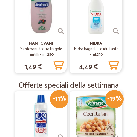
MANTOVANI
NIDRA
Mantovani doccia fragole
Nidra bagnolatte idratante
mirtilli - ml.250
- ml.750
1,49 €
4,49 €
Offerte speciali della settimana
-11%
-19%