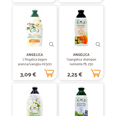
arrivato il corriere. Tutto imballato in maniera perfetta, merce integra
come sempre. Al prossimo ordine
—
Grazia D.
15/01/2021
Servizio veloce
Servizio veloce, merce consegnata in ottimo stato tornerò ad
utilizzare i servizi di Cicalia
ANGELICA
ANGELICA
L'Angelica bagno
—
Carmelina T.
l'aangelica shampoo
26/09/2020
arancia/vaniglia ml.500
nutriente ML.250
Prezzo competitivo.
3,09 €
2,25 €
Prezzo competitivo. Spedizione veloce. Ottimo
—
Ivana M.
30/05/2020
Pacco arrivato perfettamente,tutto in…
Pacco arrivato perfettamente,tutto in ottime condizioni