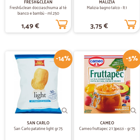
FRESH&CLEAN
MALIZIA
Fresh&clean docciaschiuma al tè
Malizia bagno talco - lt.1
bianco e bambù - ml.250
1,49 €
3,75 €
-14%
-5%
SAN CARLO
CAMEO
San Carlo patatine light gr.75
Cameo fruttapec 2:1 3pezzi - gr.75