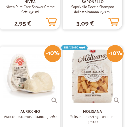
NIVEA
SAPONELLO
Nivea Pure Care Shower Creme
SapoNello Doccia Shampoo
Soft 250 ml
delicato banana 250 ml.
13/07/2019
2,95 €
3,09 €
dizione molto rapida ed economica, la consiglio.
RIBASSATO
1,45€
-10%
-10%
.
24/04/2019
zza nel…
presentare i prodotti...
12/01/2019
opratutto serietà che non gusta mai .
AURICCHIO
MOLISANA
Auricchio scamorza bianca gr.260
Molisana mezzi rigatoni n.32 -
gr.500