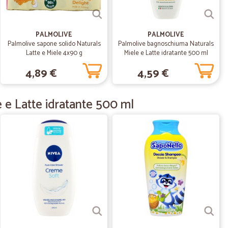
14/04/2020
PALMOLIVE
PALMOLIVE
Palmolive sapone solido Naturals
Palmolive bagnoschiuma Naturals
Latte e Miele 4x90 g
Miele e Latte idratante 500 ml
ervizio di Cicalia è proprio quello di cui avevo bisogno.
4,89 €
4,59 €
 a rischi uscendo di casa e frequentando i supermercati.
vasta scelta dei prodotti (fra cui molti tipici del territorio)
zo alle persone e ho trovato tutto qllo che mi serviva.
 e Latte idratante 500 ml
26/10/2019
.
14/08/2019