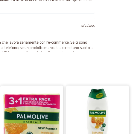
 qualita'. Mi trovo benissimo con Cicalia a fare spesa senza
30/03/2025
a che lavora seriamente con l'e-commerce. Se ci sono
 al telefono; se un prodotto manca ti accreditano subito la
diffidente con gli acquisti on-line, con loro mi sento
27/07/2022
gra
e P.
03/07/2020
ondizione.