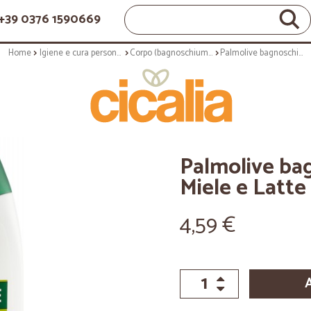
+39 0376 1590669
Home
Igiene e cura personale
Corpo (bagnoschiuma, crema corpo)
Palmolive bagnoschiuma Naturals Miele e Latte idratante 500 ml
Palmolive ba
Miele e Latte
4,59 €