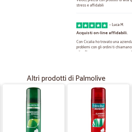
Veloci, precisi con prodotti di alta
stress e affidabili
—
Luca M.
Acquisti on-line affidabili.
Con Cicalia ho trovato una aziend
problemi con gli ordini ti chiamano
cifra. Di norma sono sempre un po' 
tranquillo.
Altri prodotti di Palmolive
—
Angela O.
Efficienza e cortesia
Consegna super rapida,merce inte
—
Mary desire
Optimo servizio
L'ordine arrivato veloci e in buon c