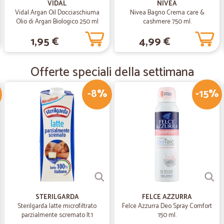
VIDAL
NIVEA
Vidal Argan Oil Docciaschiuma
Nivea Bagno Crema care &
Olio di Argan Biologico 250 ml
cashmere 750 ml.
—
Cristiano E.
1,95 €
4,99 €
Ottimo supermarket online
Ottimo servizio, vasta scelta e spe
Offerte speciali della settimana
-8%
-15%
—
Francesco F
Ottimo venditore e accurate
Ottimo venditore e accuratezza nel 
—
Gennaro T.
Servizio ottimo
Servizio ottimo, prezzo ottimo, e s
STERILGARDA
FELCE AZZURRA
Sterilgarda latte microfiltrato
Felce Azzurra Deo Spray Comfort
parzialmente scremato lt.1
150 ml.