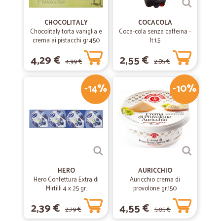
CHOCOLITALY
COCACOLA
Chocolitaly torta vaniglia e
Coca-cola senza caffeina -
crema ai pistacchi gr.450
lt.1,5
4,29 €
2,55 €
4,99 €
2,85 €
-14%
-10%
HERO
AURICCHIO
Hero Confettura Extra di
Auricchio crema di
Mirtilli 4 x 25 gr.
provolone gr.150
2,39 €
4,55 €
2,79 €
5,05 €