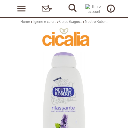
Home
Igiene e cura personale
Corpo (bagnoschiuma, crema corpo)
Neutro Roberts rilassante con lavanda essenziale Bagnodoccia 450 ml