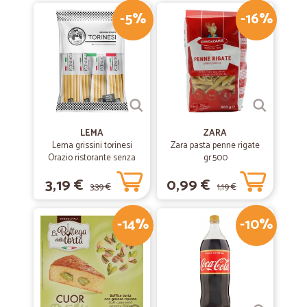
-5%
-16%
LEMA
ZARA
Lema grissini torinesi
Zara pasta penne rigate
Orazio ristorante senza
gr.500
olio di palma x30 gr.450
3,19 €
0,99 €
3,39 €
1,19 €
-14%
-10%