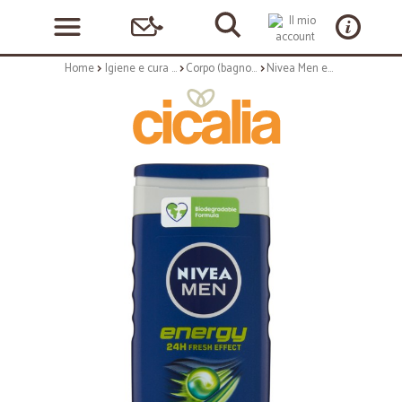
Home
Igiene e cura personale
Corpo (bagnoschiuma, crema corpo)
Nivea Men energy 24H Fresh Effect Shower Gel 250 ml