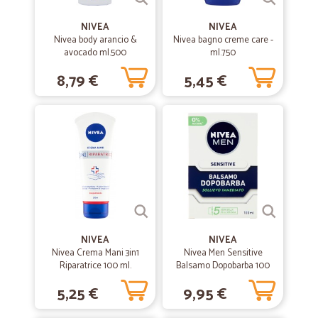
NIVEA
NIVEA
—
Silvio R.
Nivea body arancio &
Nivea bagno creme care -
17/02/2020
avocado ml.500
ml.750
Puntuali
8,79 €
5,45 €
Puntuali, buon prezzo e buoni prodotti
—
Iride D.
13/02/2020
Ottimo consegna e l'imballaggio un po…
Ottimo consegna e l'imballaggio un po meno i prezzi....poco
convenienti....tenendo conto le spese di spedizione dovrebbero essere
un po più bassi......giusto???
NIVEA
—
Adele D.
NIVEA
06/12/2019
Nivea Crema Mani 3in1
Nivea Men Sensitive
Dolci
Riparatrice 100 ml.
Balsamo Dopobarba 100
ml.
Consegna veloce. Prodotti ottimi. Comprateeeee!!!!!
5,25 €
9,95 €