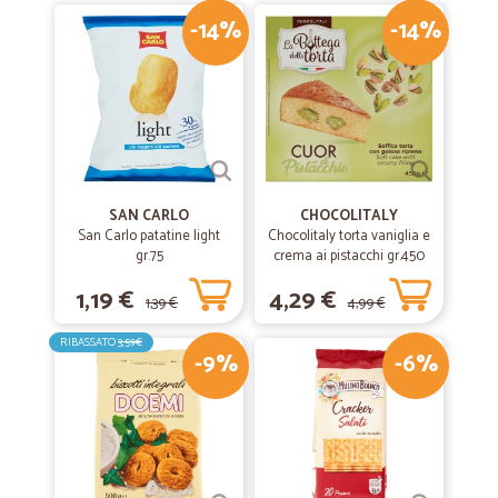
-14%
-14%
SAN CARLO
CHOCOLITALY
San Carlo patatine light
Chocolitaly torta vaniglia e
gr.75
crema ai pistacchi gr.450
1,19 €
4,29 €
1,39 €
4,99 €
RIBASSATO
3,59€
-9%
-6%