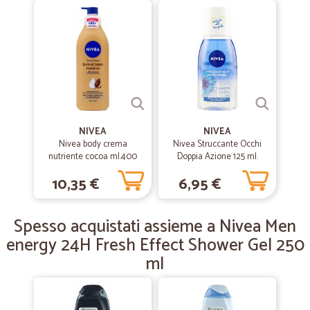
—
Vittorio Z.
09/04/2019
Ottimi prodotti
Ottimi prodotti. Consegna rapida
—
Antonio M.
09/04/2019
Veloci e precisi
NIVEA
NIVEA
Nulla da ridire sanno fare bene il loro lavoro
Nivea body crema
Nivea Struccante Occhi
nutriente cocoa ml.400
Doppia Azione 125 ml.
10,35 €
6,95 €
—
Leonardo B.
26/01/2019
Ottimo
Spesso acquistati assieme a Nivea Men
Ottimo servizio
energy 24H Fresh Effect Shower Gel 250
ml