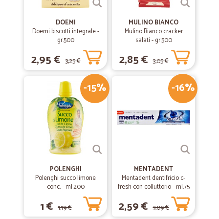
DOEMI
MULINO BIANCO
Doemi biscotti integrale -
Mulino Bianco cracker
gr.500
salati - gr.500
2,95 €
2,85 €
3,25 €
3,05 €
-15%
-16%
POLENGHI
MENTADENT
Polenghi succo limone
Mentadent dentifricio c-
conc. - ml.200
fresh con colluttorio - ml.75
1 €
2,59 €
1,19 €
3,09 €