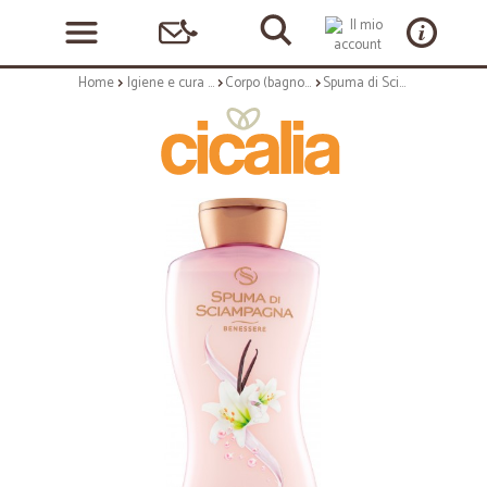
Home
Igiene e cura personale
Corpo (bagnoschiuma, crema corpo)
Spuma di Sciampagna Benessere Setificante Bagnodoccia Crema Perle di seta e Vaniglia 650 ml