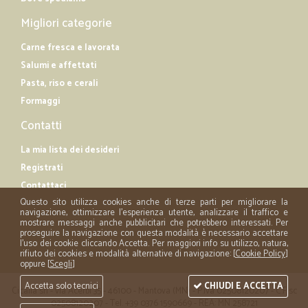
Migliori categorie
Carne fresca e lavorata
Salumi e affettati
Pasta, riso e cerali
Formaggi
Contatti
La mia lista dei desideri
Registrati
Contattaci
Questo sito utilizza cookies anche di terze parti per migliorare la
navigazione, ottimizzare l'esperienza utente, analizzare il traffico e
mostrare messaggi anche pubblicitari che potrebbero interessati. Per
proseguire la navigazione con questa modalità è necessario accettare
l'uso dei cookie cliccando Accetta. Per maggiori info su utilizzo, natura,
rifiuto dei cookies e modalità alternative di navigazione: [
Cookie Policy
]
oppure [
Scegli
]
Accetta solo tecnici
CHIUDI E ACCETTA
Cicalia srl - via Acerbi 35 - 46100 - Mantova (MN) - P.iva 02508120207 - C.Fisc
02508120207 - Tel. +39 0376 1590669 - REA: MN 258721