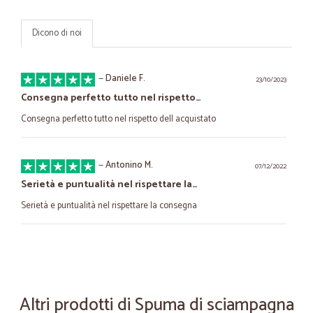
Dicono di noi
—
Daniele F.
23/10/2023
Consegna perfetto tutto nel rispetto…
Consegna perfetto tutto nel rispetto dell acquistato
—
Antonino M.
07/12/2022
Serietà e puntualità nel rispettare la…
Serietà e puntualità nel rispettare la consegna
—
Simone S.
06/04/2021
servizio ottimo
servizio ottimo
Altri prodotti di Spuma di sciampagna