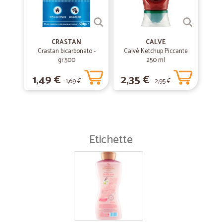
CRASTAN
CALVE
Crastan bicarbonato -
Calvè Ketchup Piccante
gr.500
250 ml
1,49 €
2,35 €
1,69 €
2,95 €
Etichette