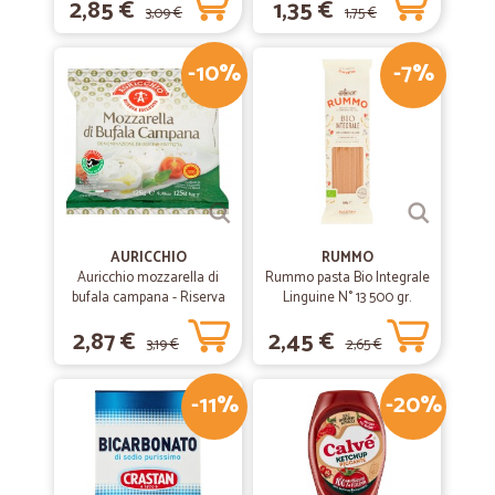
2,85 €
1,35 €
3,09 €
1,75 €
-10%
-7%
AURICCHIO
RUMMO
Auricchio mozzarella di
Rummo pasta Bio Integrale
bufala campana - Riserva
Linguine N° 13 500 gr.
esclusiva gr.125
2,87 €
2,45 €
3,19 €
2,65 €
-11%
-20%