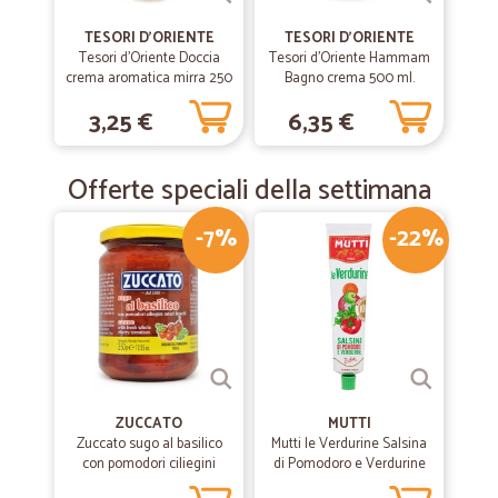
TESORI D'ORIENTE
TESORI D'ORIENTE
Tesori d'Oriente Doccia
Tesori d'Oriente Hammam
crema aromatica mirra 250
Bagno crema 500 ml.
ml.
3,25 €
6,35 €
Offerte speciali della settimana
-7%
-22%
ZUCCATO
MUTTI
Zuccato sugo al basilico
Mutti le Verdurine Salsina
con pomodori ciliegini
di Pomodoro e Verdurine
interi freschi gr.370
130 g