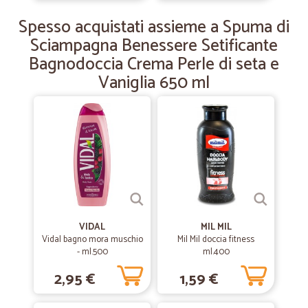
attività.Con vive cordialità. Mario Pisani
Spesso acquistati assieme a Spuma di
Sciampagna Benessere Setificante
Bagnodoccia Crema Perle di seta e
Vaniglia 650 ml
VIDAL
MIL MIL
Vidal bagno mora muschio
Mil Mil doccia fitness
- ml.500
ml.400
2,95 €
1,59 €