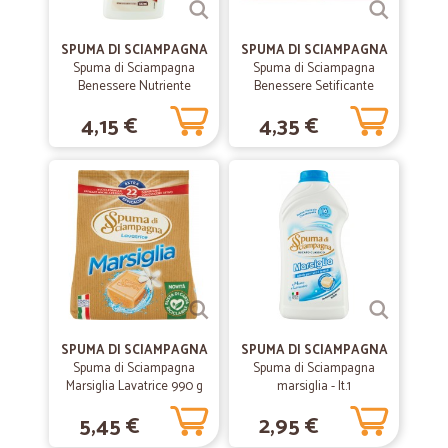
Tutto ok!
Consegna puntuale, confezione ottima, prodotti arrivati in perfetto
SPUMA DI SCIAMPAGNA
SPUMA DI SCIAMPAGNA
stato. Tutto ok.
Spuma di Sciampagna
Spuma di Sciampagna
Benessere Nutriente
Benessere Setificante
Bagnodoccia Crema Olio di
Sapone Profumato Perle di
4,15 €
4,35 €
—
Margherita V.
Argan e Patchouli 650 ml
Seta e Vaniglia 4 x 90 g
03/12/2019
fornitura peperoncino
prodotto eccellente, consegna secondo programma
—
Cristiana D.
24/07/2019
Spedizione veloce
Spedizione veloce, merce imballata bene molto soddisfatta
SPUMA DI SCIAMPAGNA
SPUMA DI SCIAMPAGNA
Spuma di Sciampagna
—
Mario P.
Spuma di Sciampagna
27/06/2019
Marsiglia Lavatrice 990 g
marsiglia - lt.1
Gentili Sigg
5,45 €
2,95 €
Gentili Sigg. Buonanotte!Come da Voi richiesto, trasmetto un giudizio
molto lusinghiero per la serietà e la precisione che connotano la Vs.