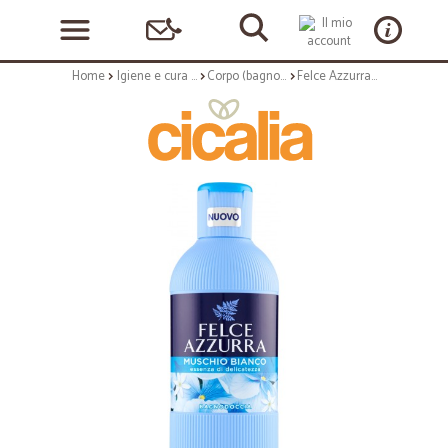
Home
Igiene e cura personale
Corpo (bagnoschiuma, crema corpo)
Felce Azzurra Muschio Bianco Bagnodoccia 650 ml.