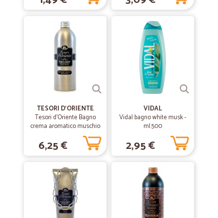
1,49 €
3,09 €
TESORI D'ORIENTE
VIDAL
Tesori d'Oriente Bagno
Vidal bagno white musk -
crema aromatico muschio
ml.500
bianco 500 ml.
6,25 €
2,95 €