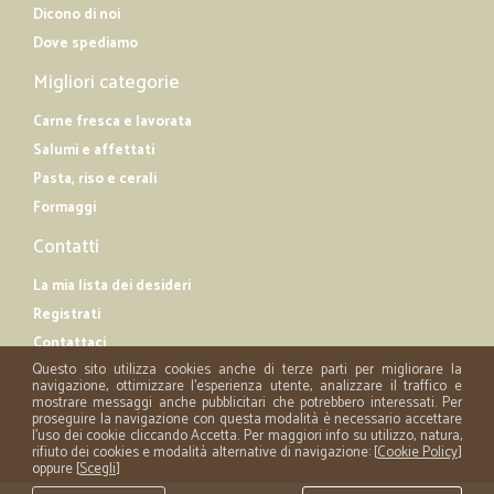
Dicono di noi
Dove spediamo
Migliori categorie
Carne fresca e lavorata
Salumi e affettati
Pasta, riso e cerali
Formaggi
Contatti
La mia lista dei desideri
Registrati
Contattaci
Questo sito utilizza cookies anche di terze parti per migliorare la
navigazione, ottimizzare l'esperienza utente, analizzare il traffico e
mostrare messaggi anche pubblicitari che potrebbero interessati. Per
proseguire la navigazione con questa modalità è necessario accettare
l'uso dei cookie cliccando Accetta. Per maggiori info su utilizzo, natura,
rifiuto dei cookies e modalità alternative di navigazione: [
Cookie Policy
]
oppure [
Scegli
]