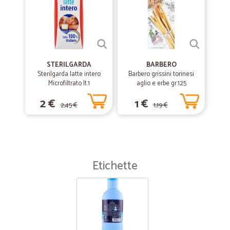
STERILGARDA
BARBERO
Sterilgarda latte intero
Barbero grissini torinesi
Microfiltrato lt.1
aglio e erbe gr.125
2 €
1 €
2,45 €
1,19 €
Etichette