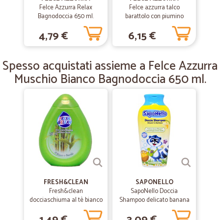
Felce Azzurra Relax
Felce azzurra talco
ho dato 4 stelle perchè mi sono arrivate delle uova fresche rotte, ciò
Bagnodoccia 650 ml.
barattolo con piumino
vuol dire poca attenzione nella preparazione di alcuni prodotti e
gr.250
dimenticanza di qualche prodotto. Per il resto è ok. ho trovato frutta e
4,79 €
6,15 €
verdura belli e freschissimi
Spesso acquistati assieme a Felce Azzurra
—
Cristiana D.
18/11/2019
Muschio Bianco Bagnodoccia 650 ml.
tutto perfetto
tutto perfetto
FRESH&CLEAN
SAPONELLO
Fresh&clean
SapoNello Doccia
docciaschiuma al tè bianco
Shampoo delicato banana
e bambù - ml.250
250 ml.