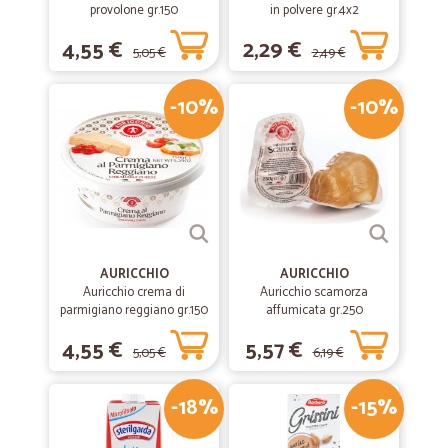
provolone gr.150
in polvere gr.4x2
4,55 €
2,29 €
5,05 €
2,49 €
-10%
-10%
AURICCHIO
AURICCHIO
Auricchio crema di
Auricchio scamorza
parmigiano reggiano gr.150
affumicata gr.250
4,55 €
5,57 €
5,05 €
6,19 €
-18%
-15%