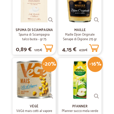
SPUMA DI SCIAMPAGNA
MAILLE
Spuma di Sciampagna
Maille Dÿon Originale
talco busta - gr.75
Senape di Digione 215 gr.
0,89 €
4,15 €
1,05 €
4,59 €
-20%
-16%
VÉGÉ
PFANNER
VèGè mais cotti al vapore
Pfanner succo mela verde