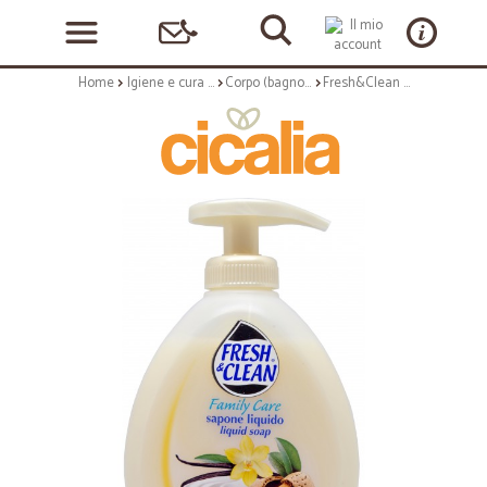
Home
Igiene e cura personale
Corpo (bagnoschiuma, crema corpo)
Fresh&Clean sapone liquido vaniglia e mandarino ml.300