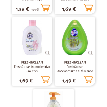
Buonissimo Supermercato online
1,39 €
1,69 €
1,79 €
Buonissimo Supermercato online.Imballaggio alimentare ben fatto.
Salume yogurt e altro tutto fresco. E buon servizio di consegna.Mi
hanno anche degli omaggi.Liccio Nicolò
—
Matteo T.
25/04/2020
Tutto ok!
Ricevuto tutto in meno di 48 ore,Spesa imballata perfettamente è
gradito omaggio all’interno!! Perfetto!
FRESH&CLEAN
FRESH&CLEAN
Fresh&clean intimo lenitivo
Fresh&clean
- ml.200
—
Virna D.
docciaschiuma al tè bianco
07/04/2020
e bambù - ml.250
Servizio veloce ed efficiente
1,69 €
1,49 €
Servizio veloce ed efficiente . La spesa è arrivata a casa in meno di
24 ore anche in questa situazione d'emergenza
—
Andrea P.
21/01/2020