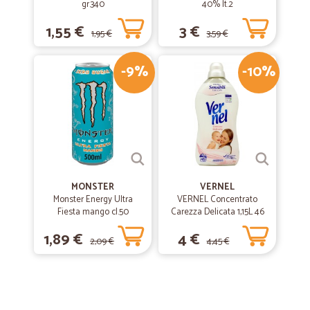
gr.340
40% lt.2
1,55 €
3 €
1,95 €
3,59 €
-9%
-10%
MONSTER
VERNEL
Monster Energy Ultra
VERNEL Concentrato
Fiesta mango cl.50
Carezza Delicata 1,15L 46
lavaggi
1,89 €
4 €
2,09 €
4,45 €