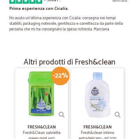
—
Silvia P.
06/07/2025
Prima esperienza con Cicalia.
Ho avuto un'ottima esperienza con Cicalia: consegna nei tempi
stabiliti, packaging notevole, gentilezza e correttezza da parte della
persona che mi ha consegnato la spesa richiesta. Marciana
—
Chiara F.
20/01/2024
Pacco puntualissimo e la prima volta…
Altri prodotti di Fresh&clean
Pacco puntualissimo e la prima volta che compro e mi sono trovata
benissimo comprerò di nuovo
-22%
—
Filippo B.
22/06/2020
Acquisti semplici e abbastanza…
Acquisti semplici e abbastanza convenienti. Spedizione veloce e
puntuale
FRESH&CLEAN
FRESH&CLEAN
Fresh&Clean salviette
Fresh&clean intimo
—
Nicolò L.
green mint x40
extradelicato - ml.200
03/06/2020