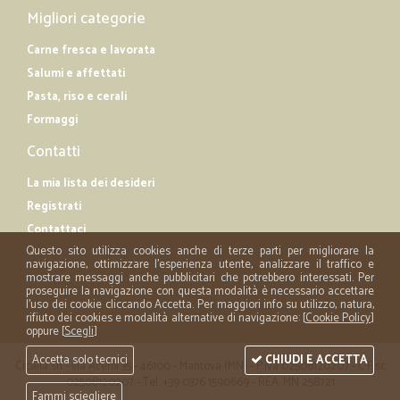
Migliori categorie
Carne fresca e lavorata
Salumi e affettati
Pasta, riso e cerali
Formaggi
Contatti
La mia lista dei desideri
Registrati
Contattaci
Questo sito utilizza cookies anche di terze parti per migliorare la
navigazione, ottimizzare l'esperienza utente, analizzare il traffico e
mostrare messaggi anche pubblicitari che potrebbero interessati. Per
proseguire la navigazione con questa modalità è necessario accettare
l'uso dei cookie cliccando Accetta. Per maggiori info su utilizzo, natura,
rifiuto dei cookies e modalità alternative di navigazione: [
Cookie Policy
]
oppure [
Scegli
]
Accetta solo tecnici
CHIUDI E ACCETTA
Cicalia srl - via Acerbi 35 - 46100 - Mantova (MN) - P.iva 02508120207 - C.Fisc
02508120207 - Tel. +39 0376 1590669 - REA: MN 258721
Fammi sciegliere