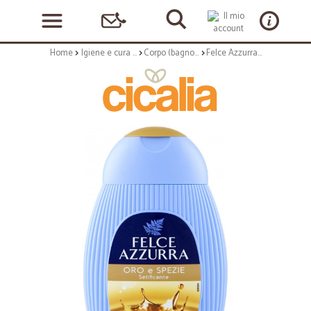
Home
Igiene e cura personale
Corpo (bagnoschiuma, crema corpo)
Felce Azzurra Oro e Spezie Doccia Latte 250 ml.