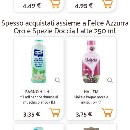
4,49 €
4,95 €
bianco e lavanda 250 ml.
—
Massimo D.
25/12/2018
Spesso acquistati assieme a Felce Azzurra
Puntualissimo e ben confezionato
Oro e Spezie Doccia Latte 250 ml.
Puntualissimo e ben confezionato
BAGNO MIL MIL
MALIZIA
Mil mil bagnoschiuma al
Malizia bagno mora e
muschio bianco - lt.1
muschio - lt.1
3,35 €
3,75 €