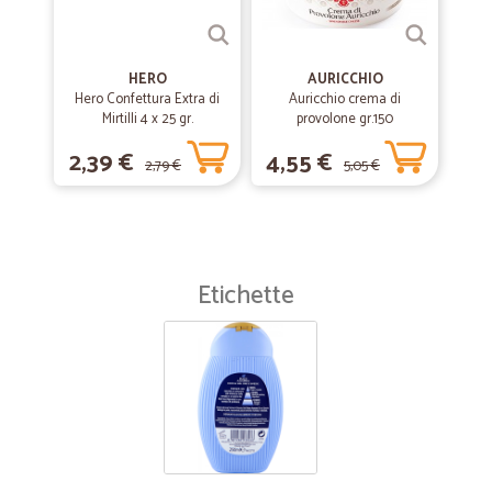
HERO
AURICCHIO
Hero Confettura Extra di
Auricchio crema di
Mirtilli 4 x 25 gr.
provolone gr.150
2,39 €
4,55 €
2,79 €
5,05 €
Etichette