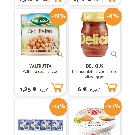
-19%
-8%
€
VALFRUTTA
DELICIUS
Valfrutta ceci - gr.400
Delicius filetti di alici all'olio
oliva - gr.90
1,25 €
6 €
1,55 €
6,59 €
-14%
-10%