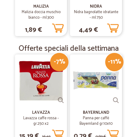
MALIZIA
NIDRA
Malizia doccia muschio
Nidra bagnolatte idratante
bianco - ml.300
- ml.750
1,89 €
4,49 €
Offerte speciali della settimana
-7%
-11%
LAVAZZA
BAYERNLAND
Lavazza caffe rossa -
Panna per caffè
gr.250 x2
Bayernland gr.10x10
15,19 €
0,79 €
16,49
0,89 €