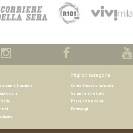
Migliori categorie
o e come funziona
Carne fresca e lavorata
a Cicalia
Salumi e affettati
icalia
Pasta, riso e cerali
i noi
Formaggi
ediamo