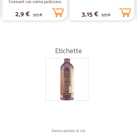
Croissant con crema pasticcera
270 gr.
2,9 €
3,15 €
3,25 €
3,55 €
Etichette
Hanno parlato di noi