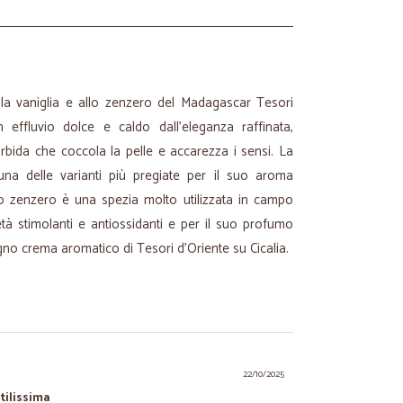
la vaniglia e allo zenzero del Madagascar Tesori
 effluvio dolce e caldo dall'eleganza raffinata,
bida che coccola la pelle e accarezza i sensi. La
na delle varianti più pregiate per il suo aroma
o zenzero è una spezia molto utilizzata in campo
tà stimolanti e antiossidanti e per il suo profumo
gno crema aromatico di Tesori d'Oriente su Cicalia.
22/10/2025
tilissima