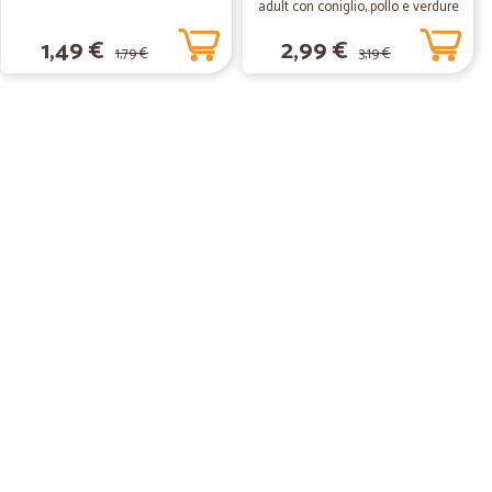
adult con coniglio, pollo e verdure
scatola gr.400
1,49 €
2,99 €
1,79 €
3,19 €