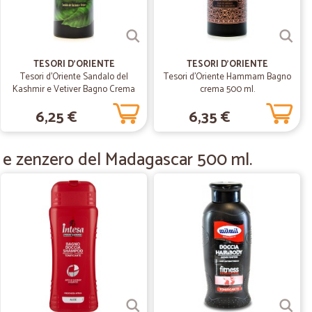
04/08/2020
nte.
TESORI D'ORIENTE
TESORI D'ORIENTE
utto molto bene
Tesori d'Oriente Sandalo del
Tesori d'Oriente Hammam Bagno
Kashmir e Vetiver Bagno Crema
crema 500 ml.
Aromatico 500 ml.
6,25 €
6,35 €
06/03/2020
a e zenzero del Madagascar 500 ml.
o fatto.
11/02/2020
ata molto…
o positiva,da ripetere
05/06/2019