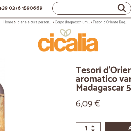
+39 0376 1590669
Home
Igiene e cura personale
Corpo (bagnoschiuma, crema corpo)
Tesori d'Oriente Bagno crema aromatico vaniglia e zenzero del Madagascar 500 ml.
Tesori d'Ori
aromatico van
Madagascar 5
6,09 €