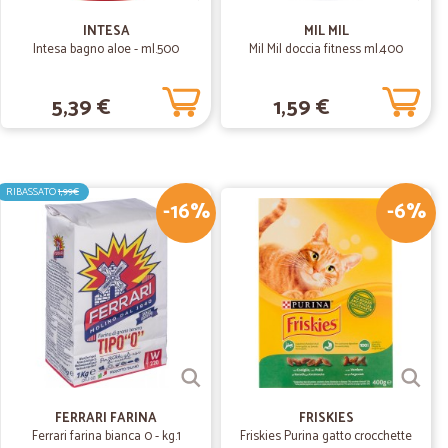
esa su…
INTESA
MIL MIL
icalia, ampia scelta di prodotti, anche gli alimenti
Intesa bagno aloe - ml.500
Mil Mil doccia fitness ml.400
5,39 €
1,59 €
09/04/2019
RIBASSATO
1,99€
-16%
-6%
10/12/2018
 descrizione Arrivati nei tempi di consegna previsti!!!
FERRARI FARINA
FRISKIES
Ferrari farina bianca 0 - kg.1
Friskies Purina gatto crocchette