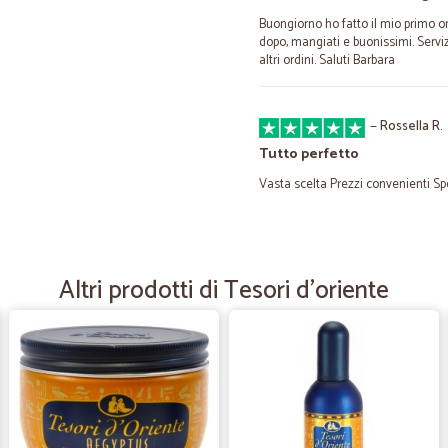
Buongiorno ho fatto il mio primo or
dopo, mangiati e buonissimi. Servi
altri ordini. Saluti Barbara
—
Rossella R.
Tutto perfetto
Vasta scelta Prezzi convenienti Sp
—
Manuel B.
Ottima qualità
Altri prodotti di Tesori d'oriente
Prodotti (fragili) arrivati integri e 
—
Eliana C.
Acquisto consigliato
Sito internet molto chiaro, spedizio