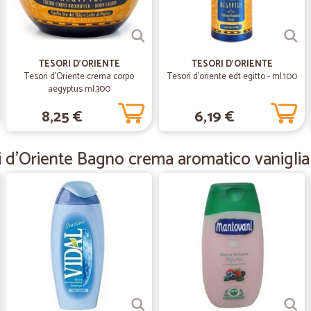
—
Claudio T.
Materiale arrivato veloceme
TESORI D'ORIENTE
TESORI D'ORIENTE
Materiale arrivato velocemente. T
Tesori d'Oriente crema corpo
Tesori d'oriente edt egitto - ml.100
aegyptus ml.300
8,25 €
6,19 €
—
Gabriele T.
Nulla da dire
i d'Oriente Bagno crema aromatico vanigli
Nulla da dire. Tanto promesso, tant
—
Carlo C.
come prima esperienza e st
come prima esperienza e stata molt
—
Eleonora G.