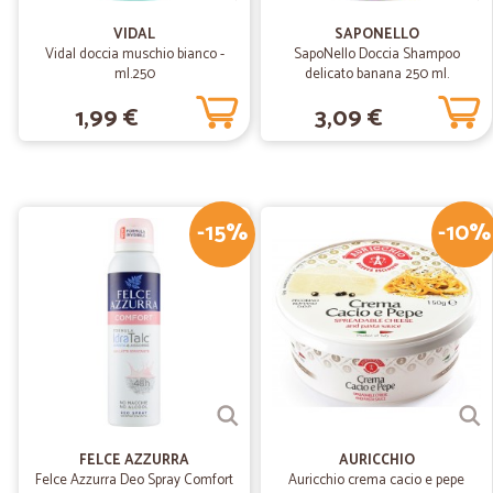
VIDAL
SAPONELLO
Vidal doccia muschio bianco -
SapoNello Doccia Shampoo
ml.250
delicato banana 250 ml.
1,99 €
3,09 €
-15%
-10%
FELCE AZZURRA
AURICCHIO
Felce Azzurra Deo Spray Comfort
Auricchio crema cacio e pepe