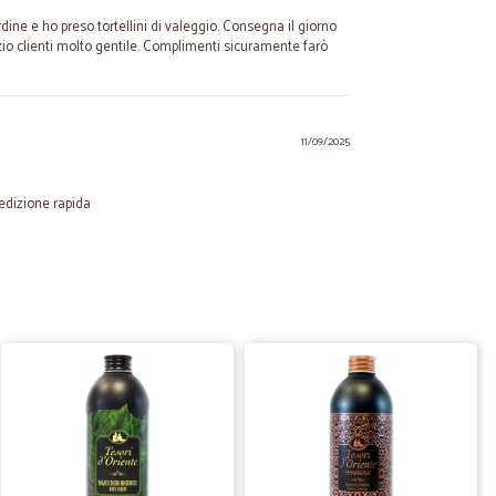
dine e ho preso tortellini di valeggio. Consegna il giorno
zio clienti molto gentile. Complimenti sicuramente farò
11/09/2025
edizione rapida
03/02/2025
di ottima qualità
16/09/2022
ne rapida, tutto positivismo