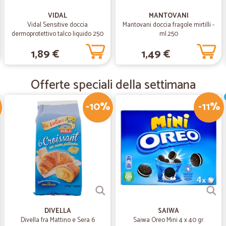
È da tempo che faccio la sp
VIDAL
MANTOVANI
È da tempo che faccio la spesa su C
Vidal Sensitive doccia
Mantovani doccia fragole mirtilli -
freschi,di ottima qualità.
dermoprotettivo talco liquido 250
ml.250
ml
1,89 €
1,49 €
—
Andrea B.
Grazie
Offerte speciali della settimana
Tutto perfetto grazie
-10%
-11%
—
Marianna A.
Venditore TOP
Venditore TOP oggetto conforme alla
DIVELLA
SAIWA
Divella fra Mattino e Sera 6
Saiwa Oreo Mini 4 x 40 gr.