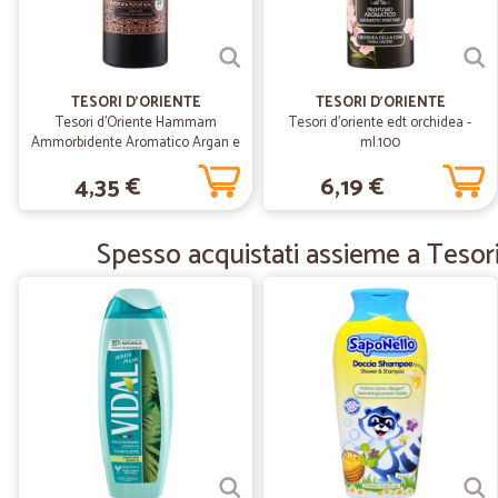
TESORI D'ORIENTE
TESORI D'ORIENTE
Tesori d'Oriente Hammam
Tesori d'oriente edt orchidea -
Ammorbidente Aromatico Argan e
ml.100
Fiori d'Arancio 760 ml
4,35 €
6,19 €
Spesso acquistati assieme a Tesor