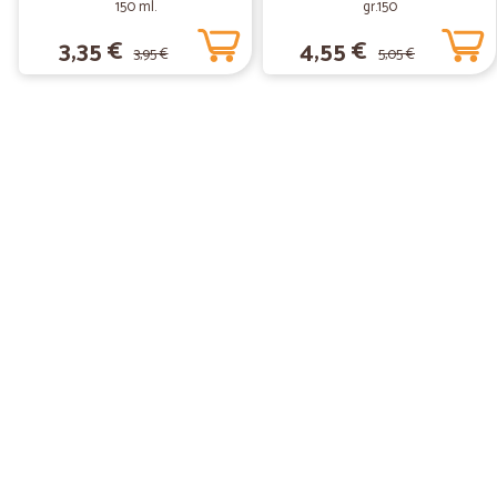
150 ml.
gr.150
3,35 €
4,55 €
3,95 €
5,05 €