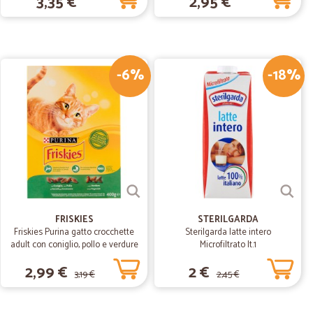
3,35 €
2,95 €
07/03/2019
ti.Consegna…
egna velocissima
-6%
-18%
15/12/2018
onsegna.
FRISKIES
STERILGARDA
Friskies Purina gatto crocchette
Sterilgarda latte intero
adult con coniglio, pollo e verdure
Microfiltrato lt.1
scatola gr.400
2,99 €
2 €
3,19 €
2,45 €