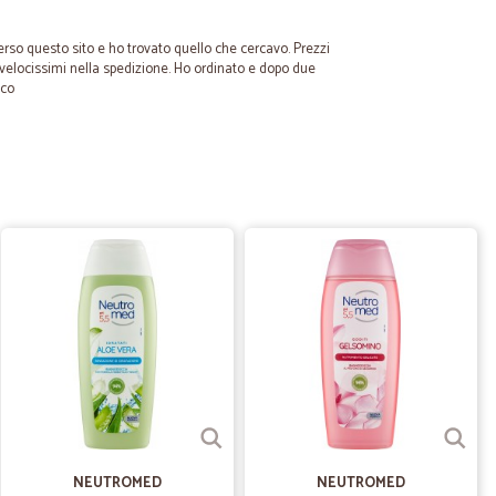
erso questo sito e ho trovato quello che cercavo. Prezzi
velocissimi nella spedizione. Ho ordinato e dopo due
ico
06/06/2021
mpo reale il buon fine del pagamento tramite carta di
rno dopo per avere evidenza del buon fine dell’ordine fatto.
09/07/2020
 e cortesi
02/04/2020
NEUTROMED
NEUTROMED