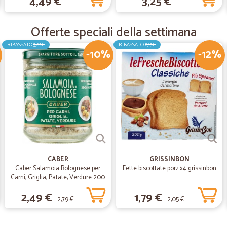
4,49 €
3,25 €
—
Paolo R.
Offerte speciali della settimana
tanti prodotti a prezzi gius
tanti prodotti a prezzi giusti.Cons
RIBASSATO
3,69€
RIBASSATO
2,19€
-10%
-12%
—
Bruno B.
Mostarda Mantovana
Ottimo nel prezzo e veloci nella c
CABER
GRISSINBON
Caber Salamoia Bolognese per
Fette biscottate porz.x4 grissinbon
Carni, Griglia, Patate, Verdure 200
gr.
2,49 €
1,79 €
2,79 €
2,05 €