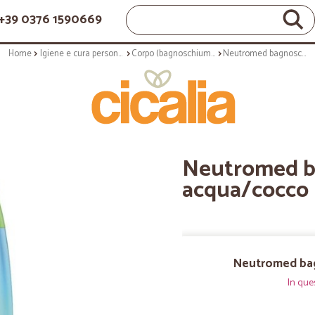
+39 0376 1590669
Home
Igiene e cura personale
Corpo (bagnoschiuma, crema corpo)
Neutromed bagnoschiuma acqua/cocco ml.750
Neutromed b
acqua/cocco 
Neutromed ba
In que