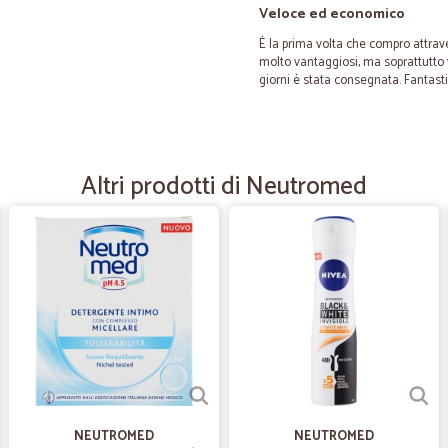
Veloce ed economico
È la prima volta che compro attrav
molto vantaggiosi, ma soprattutto 
giorni è stata consegnata. Fantast
—
Amedeo T.
Visibilità del pagamento
Altri prodotti di Neutromed
Non è stato possibile vedere in te
credito. Ho dovuto aspettare il gio
Ottimo il servizio di consegna.
—
Giulio B.
Transazione perfetta
Transazione perfetta. Servizi rapidi
—
Zaira V.
NEUTROMED
NEUTROMED