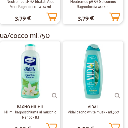
Neutromed pH 5,5 Idratati Aloe
Neutromed pH 5,5 Gelsomino
Vera Bagnodoccia 400 ml
Bagnodoccia 400 ml
Prezzi un po' più alti.
3,79 €
3,79 €
08/12/2019
qua/cocco ml.750
 dovete…
trovare un imballaggio migliore ... 2 erano rotte
22/05/2019
rrivano…
subito
07/05/2019
BAGNO MIL MIL
VIDAL
Mil mil bagnoschiuma al muschio
Vidal bagno white musk - ml.500
bianco - lt.1
buona