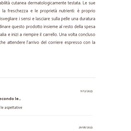
rabilità cutanea dermatologicamente testata. Le sue
o la freschezza e le proprietà nutrienti: è proprio
 risvegliare i sensi e lasciare sulla pelle una duratura
dinare questo prodotto insieme al resto della spesa
Cicalia e inizi a riempire il carrello. Una volta concluso
 che attendere l'arrivo del corriere espresso con la
11/12/2023
econdo le…
le aspettative
29/08/2023