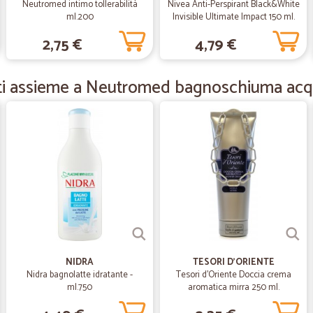
Neutromed intimo tollerabilità
Nivea Anti-Perspirant Black&White
Esperienza buona
ml.200
Invisible Ultimate Impact 150 ml.
Esperienza buona, ma migliorabile... 
2,75 €
4,79 €
—
Cristina M.
ti assieme a Neutromed bagnoschiuma ac
Tutto molto bene ma le uva
Tutto molto bene ma le uva dovete 
—
Ilaria V.
Ottimo sito e soprattutto a
Ottimo sito e soprattutto arrivano 
—
Barbara G.
NIDRA
TESORI D'ORIENTE
Efficienti
Nidra bagnolatte idratante -
Tesori d'Oriente Doccia crema
ml.750
aromatica mirra 250 ml.
Precisi, gentili, efficienti e merce 