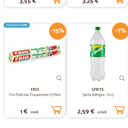
3,55 €
3,25 €
RIBASSATO
1,29€
-15%
-7%
FRIO
SPRITE
Frio Pellicola Trasparente 15 Metri
Sprite bottiglia - lt.1,5
1 €
2,59 €
1,19 €
2,79 €